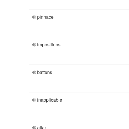
pinnace
impositions
battens
inapplicable
attar