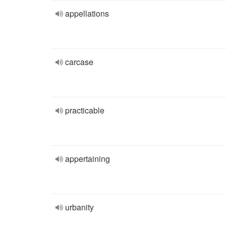
appellations
carcase
practicable
appertaining
urbanity