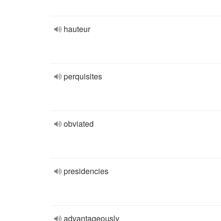
hauteur
perquisites
obviated
presidencies
advantageously