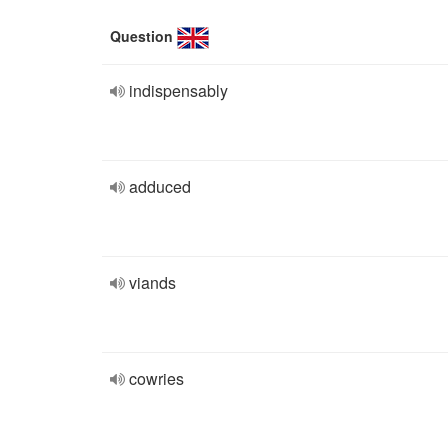
Question
indispensably
adduced
viands
cowries