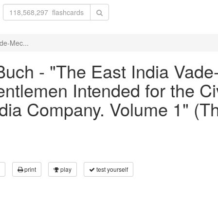
de-Mec...
uch - "The East India Vade-
tlemen Intended for the Civi
India Company. Volume 1" (
print
play
test yourself