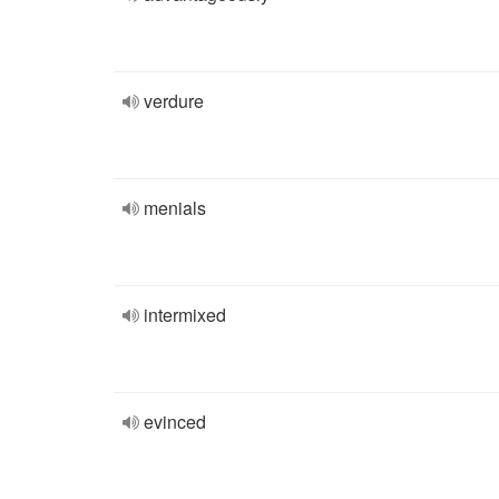
verdure
menials
intermixed
evinced