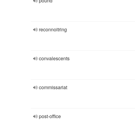
pound
reconnoitring
convalescents
commissariat
post-office