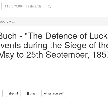
ucknow ...
Buch - "The Defence of Luc
vents during the Siege of t
May to 25th September, 1857
print
play
test yourself