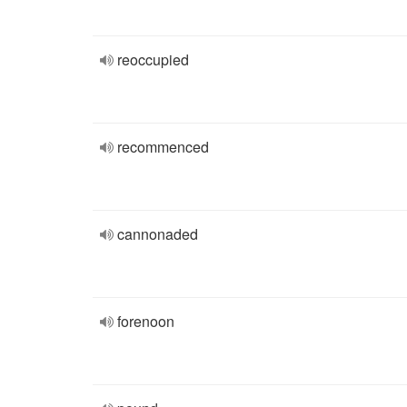
reoccupied
recommenced
cannonaded
forenoon