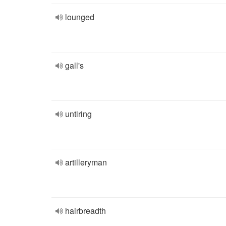
lounged
gall's
untiring
artilleryman
hairbreadth