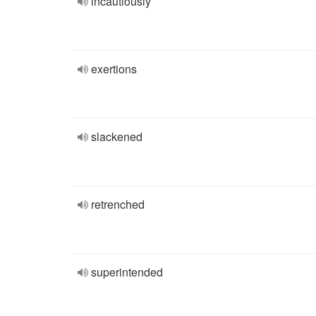
incautiously
exertions
slackened
retrenched
superintended