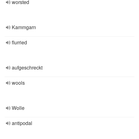
worsted
Kammgarn
flurried
aufgeschreckt
wools
Wolle
antipodal