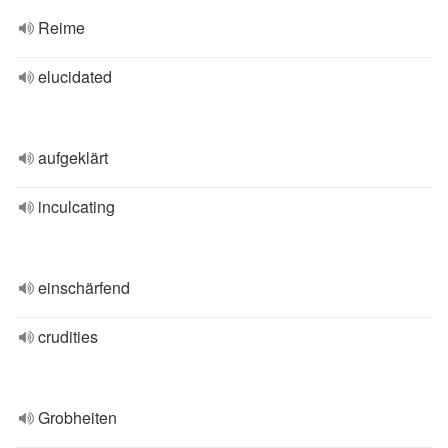
Reime
elucidated
aufgeklärt
inculcating
einschärfend
crudities
Grobheiten