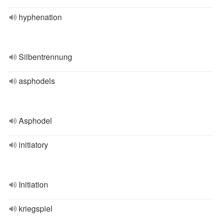
hyphenation
Silbentrennung
asphodels
Asphodel
initiatory
Initiation
kriegspiel