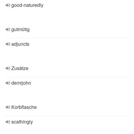
good-naturedly
gutmütig
adjuncts
Zusätze
demijohn
Korbflasche
scathingly