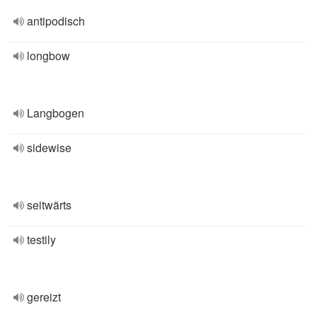
antipodisch
longbow
Langbogen
sidewise
seitwärts
testily
gereizt