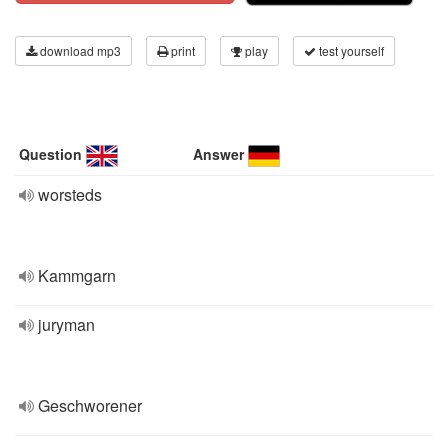
download mp3
print
play
test yourself
Question
Answer
worsteds
Kammgarn
juryman
Geschworener