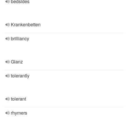
bedsides
Krankenbetten
brilliancy
Glanz
tolerantly
tolerant
rhymers