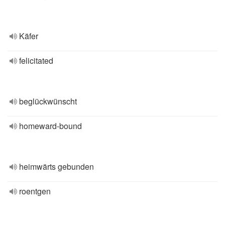
Käfer
felicitated
beglückwünscht
homeward-bound
heimwärts gebunden
roentgen