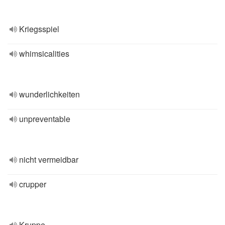
Kriegsspiel
whimsicalities
wunderlichkeiten
unpreventable
nicht vermeidbar
crupper
Kruppe