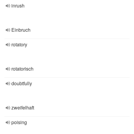
inrush
Einbruch
rotatory
rotatorisch
doubtfully
zweifelhaft
poising