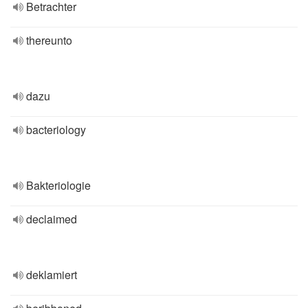
Betrachter
thereunto
dazu
bacteriology
Bakteriologie
declaimed
deklamiert