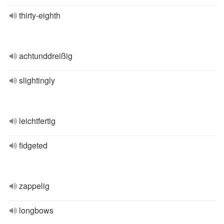
thirty-eighth
achtunddreißig
slightingly
leichtfertig
fidgeted
zappelig
longbows