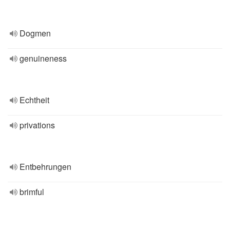
Dogmen
genuineness
Echtheit
privations
Entbehrungen
brimful