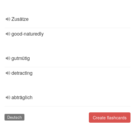
Zusätze
good-naturedly
gutmütig
detracting
abträglich
Deutsch
Create flashcards