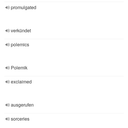
promulgated
verkündet
polemics
Polemik
exclaimed
ausgerufen
sorceries