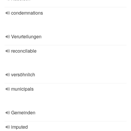
condemnations
Verurteilungen
reconcilable
versöhnlich
municipals
Gemeinden
imputed