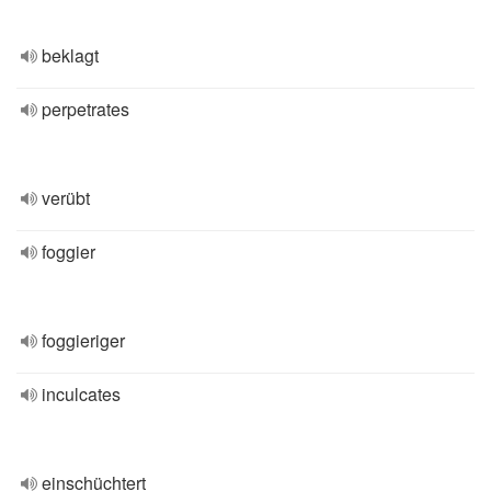
beklagt
perpetrates
verübt
foggier
foggieriger
inculcates
einschüchtert