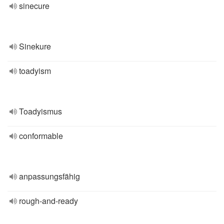
sinecure
Sinekure
toadyism
Toadyismus
conformable
anpassungsfähig
rough-and-ready