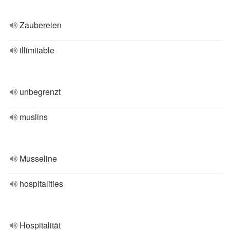
Zaubereien
illimitable
unbegrenzt
muslins
Musseline
hospitalities
Hospitalität