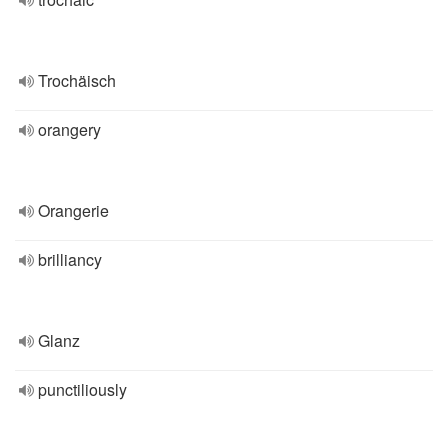
Trochäisch
orangery
Orangerie
brilliancy
Glanz
punctiliously