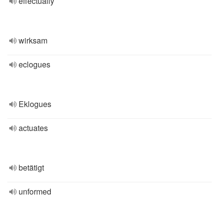
effectually
wirksam
eclogues
Eklogues
actuates
betätigt
unformed