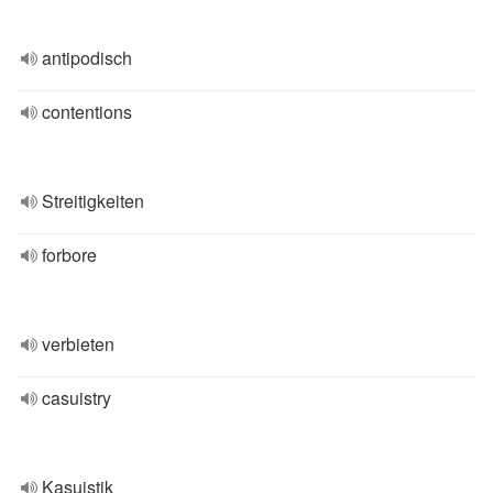
antipodisch
contentions
Streitigkeiten
forbore
verbieten
casuistry
Kasuistik