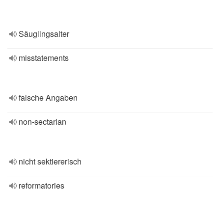
Säuglingsalter
misstatements
falsche Angaben
non-sectarian
nicht sektiererisch
reformatories