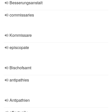
Besserungsanstalt
commissaries
Kommissare
episcopate
Bischofsamt
antipathies
Antipathien