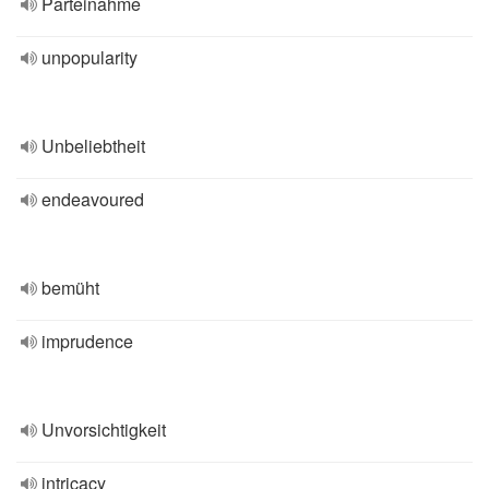
Parteinahme
unpopularity
Unbeliebtheit
endeavoured
bemüht
imprudence
Unvorsichtigkeit
intricacy