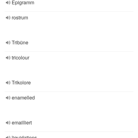
Epigramm
rostrum
Tribüne
tricolour
Trikolore
enamelled
emailliert
liquidations