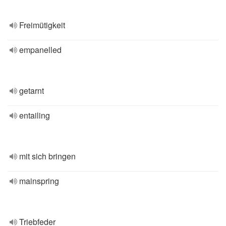
Freimütigkeit
empanelled
getarnt
entailing
mit sich bringen
mainspring
Triebfeder