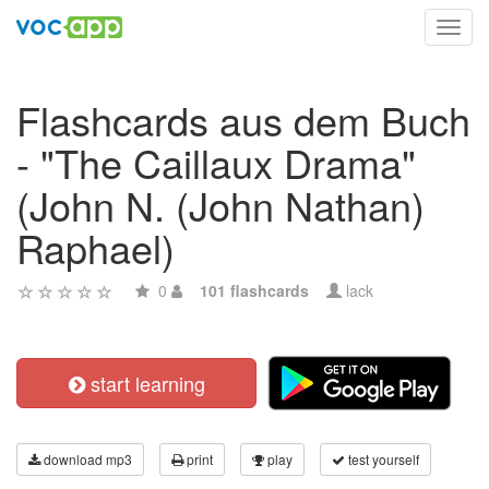
Toggl
navig
Flashcards aus dem Buch
- "The Caillaux Drama"
(John N. (John Nathan)
Raphael)
0
101 flashcards
lack
start learning
download mp3
print
play
test yourself