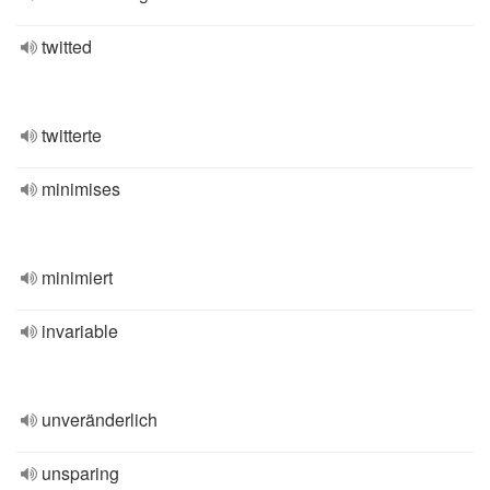
twitted
twitterte
minimises
minimiert
invariable
unveränderlich
unsparing