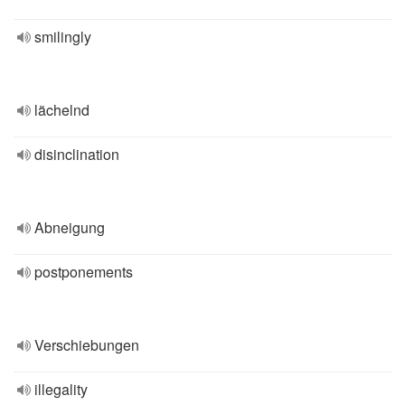
smilingly
lächelnd
disinclination
Abneigung
postponements
Verschiebungen
illegality