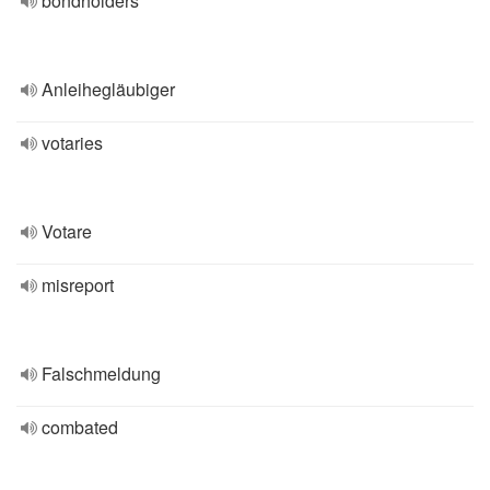
bondholders
Anleihegläubiger
votaries
Votare
misreport
Falschmeldung
combated