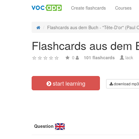
Create flashcards
Courses
Flashcards aus dem Buch - "Tête-D'or" (Paul C
Flashcards aus dem B
0
101 flashcards
lack
start learning
download mp3
Question