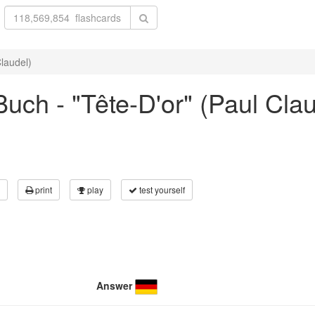
laudel)
uch - "Tête-D'or" (Paul Clau
print
play
test yourself
Answer