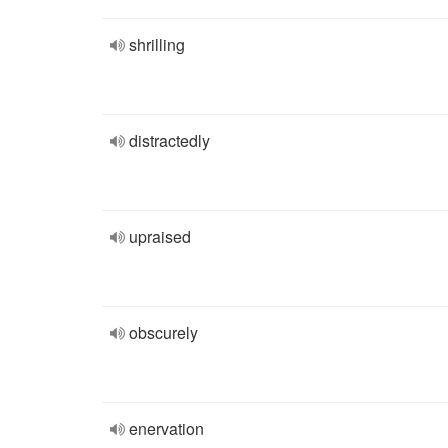
shrilling
distractedly
upraised
obscurely
enervation