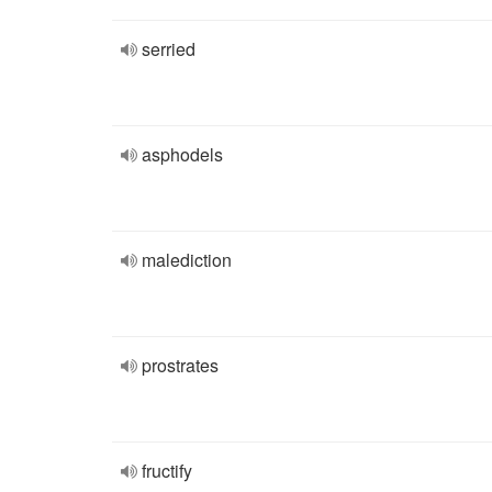
serried
asphodels
malediction
prostrates
fructify