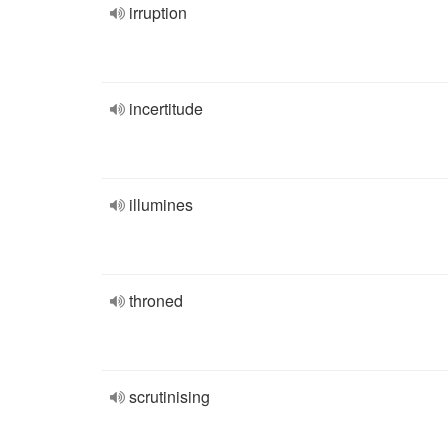
irruption
incertitude
illumines
throned
scrutinising