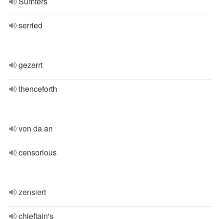
Sumters
serried
gezerrt
thenceforth
von da an
censorious
zensiert
chieftain's