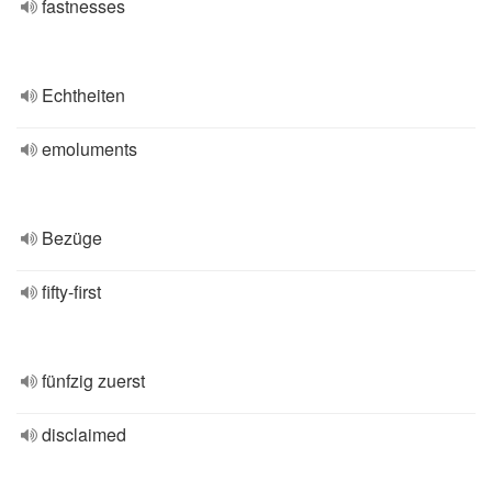
fastnesses
Echtheiten
emoluments
Bezüge
fifty-first
fünfzig zuerst
disclaimed