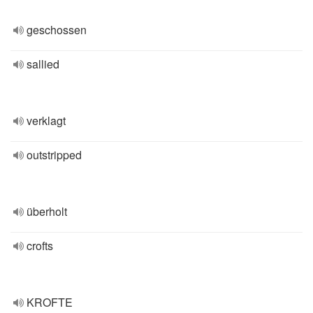
geschossen
sallied
verklagt
outstripped
überholt
crofts
KROFTE