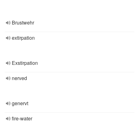
Brustwehr
extirpation
Exstirpation
nerved
genervt
fire-water