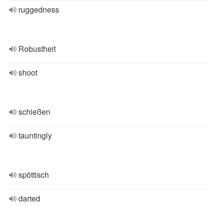
ruggedness
Robustheit
shoot
schießen
tauntingly
spöttisch
darted