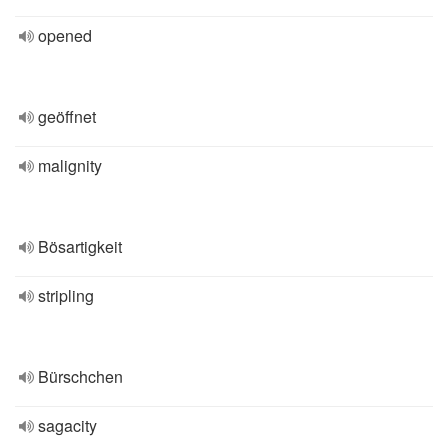
opened
geöffnet
malignity
Bösartigkeit
stripling
Bürschchen
sagacity