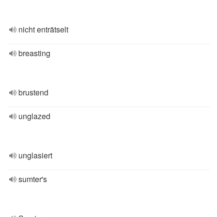
nicht enträtselt
breasting
brustend
unglazed
unglasiert
sumter's