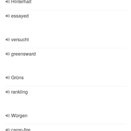
Hinterhalt
essayed
versucht
greensward
Grüns
rankling
Würgen
camp-fire