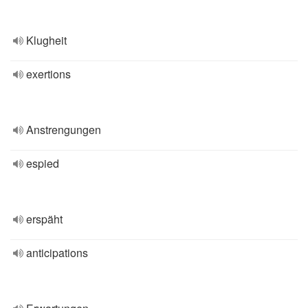
Klugheit
exertions
Anstrengungen
espied
erspäht
anticipations