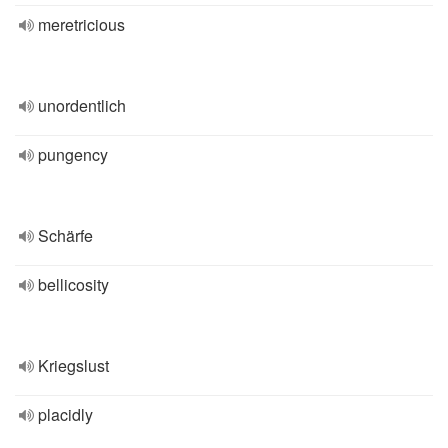
meretricious
unordentlich
pungency
Schärfe
bellicosity
Kriegslust
placidly