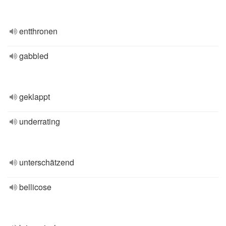
entthronen
gabbled
geklappt
underrating
unterschätzend
bellicose