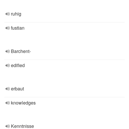
ruhig
fustian
Barchent-
edified
erbaut
knowledges
Kenntnisse