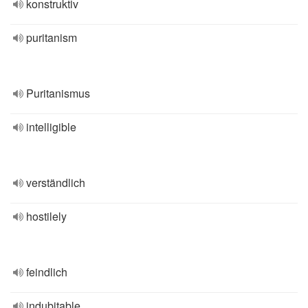
konstruktiv
puritanism
Puritanismus
intelligible
verständlich
hostilely
feindlich
indubitable