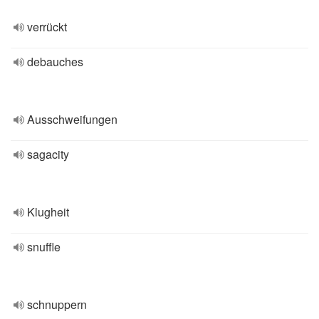
verrückt
debauches
Ausschweifungen
sagacity
Klugheit
snuffle
schnuppern