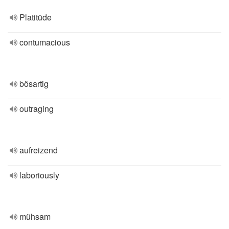
Platitüde
contumacious
bösartig
outraging
aufreizend
laboriously
mühsam