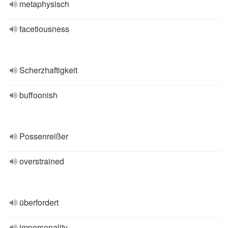
metaphysisch
facetiousness
Scherzhaftigkeit
buffoonish
Possenreißer
overstrained
überfordert
impersonality