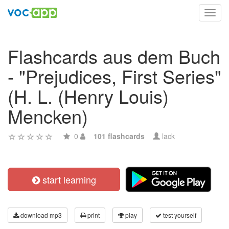
Toggl
navig
Flashcards aus dem Buch
- "Prejudices, First Series"
(H. L. (Henry Louis)
Mencken)
0
101 flashcards
lack
start learning
download mp3
print
play
test yourself