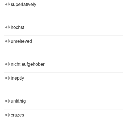
superlatively
höchst
unrelieved
nicht aufgehoben
ineptly
unfähig
crazes