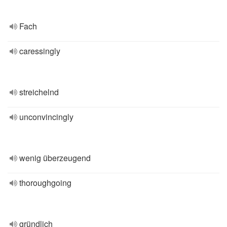
Fach
caressingly
streichelnd
unconvincingly
wenig überzeugend
thoroughgoing
gründlich