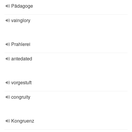
Pädagoge
vainglory
Prahlerei
antedated
vorgestuft
congruity
Kongruenz