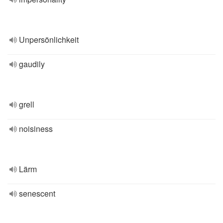
Unpersönlichkeit
gaudily
grell
noisiness
Lärm
senescent