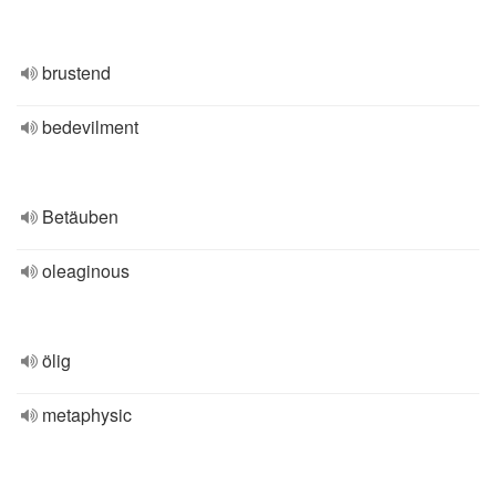
brustend
bedevilment
Betäuben
oleaginous
ölig
metaphysic