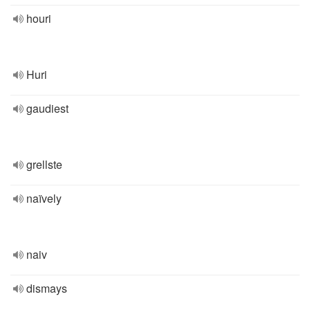
houri
Huri
gaudiest
grellste
naïvely
naiv
dismays