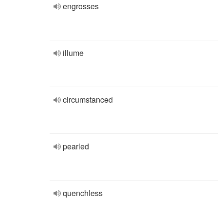
engrosses
illume
circumstanced
pearled
quenchless