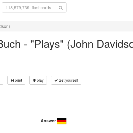
idson)
uch - "Plays" (John Davids
print
play
test yourself
Answer