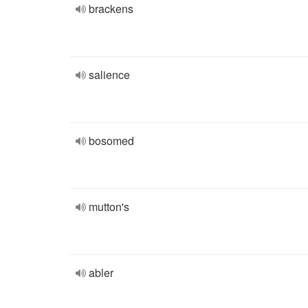
brackens
salience
bosomed
mutton's
abler