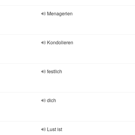
Menagerien
Kondolieren
festlich
dich
Lust ist