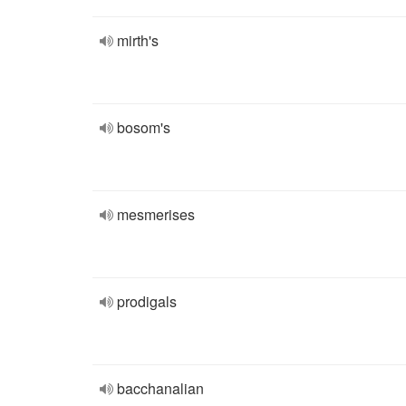
mirth's
bosom's
mesmerises
prodigals
bacchanalian