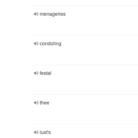
menageries
condoling
festal
thee
lust's