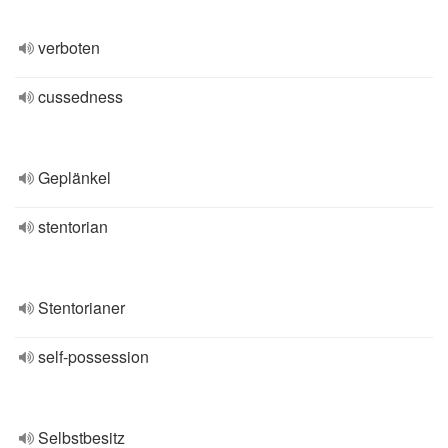
verboten
cussedness
Geplänkel
stentorian
Stentorianer
self-possession
Selbstbesitz