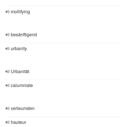
mollifying
besänftigend
urbanity
Urbanität
calumniate
verleumden
hauteur