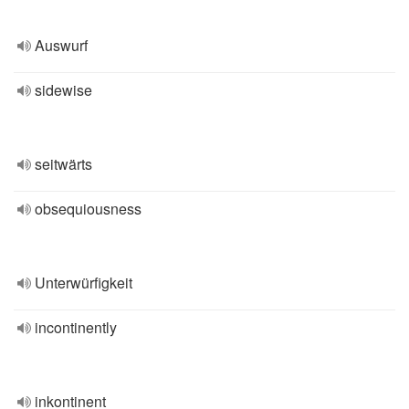
Auswurf
sidewise
seitwärts
obsequiousness
Unterwürfigkeit
incontinently
inkontinent