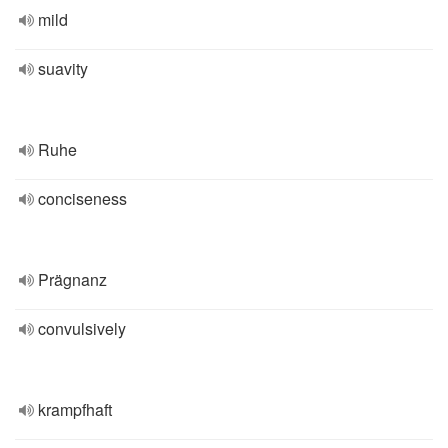
mild
suavity
Ruhe
conciseness
Prägnanz
convulsively
krampfhaft