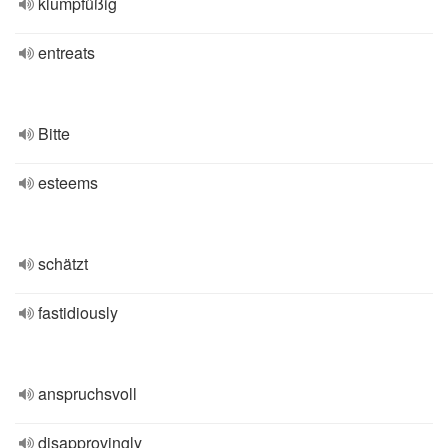
klumpfüßig
entreats
Bitte
esteems
schätzt
fastidiously
anspruchsvoll
disapprovingly