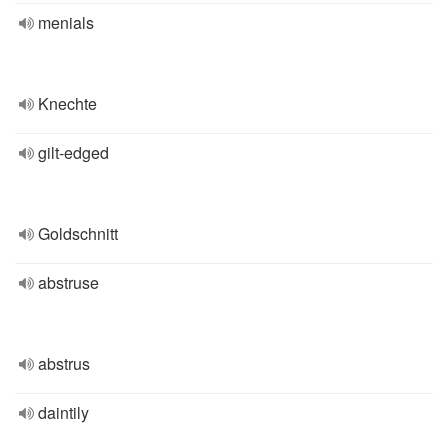
menials
Knechte
gilt-edged
Goldschnitt
abstruse
abstrus
daintily