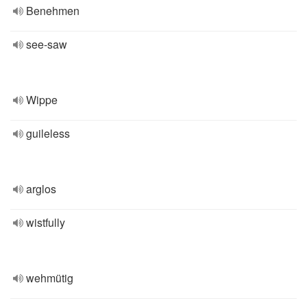
Benehmen
see-saw
Wippe
guileless
arglos
wistfully
wehmütig