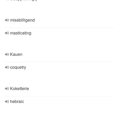
missbilligend
masticating
Kauen
coquetry
Koketterie
hebraic