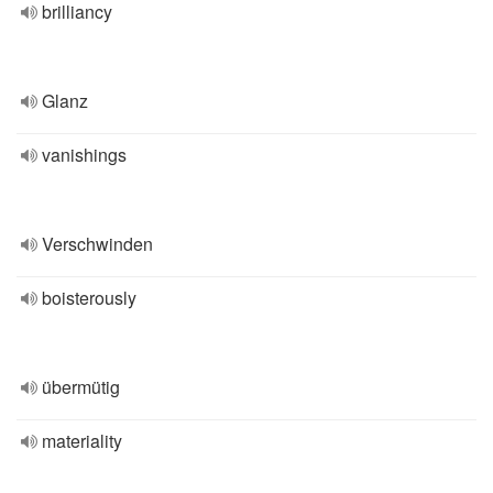
brilliancy
Glanz
vanishings
Verschwinden
boisterously
übermütig
materiality