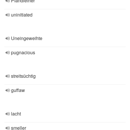
Pfandleiher
uninitiated
Uneingeweihte
pugnacious
streitsüchtig
guffaw
lacht
smeller