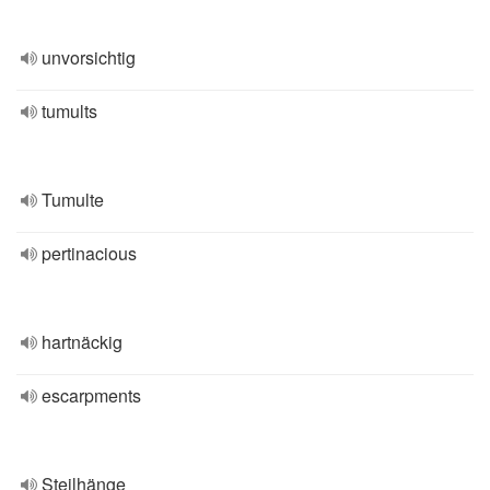
unvorsichtig
tumults
Tumulte
pertinacious
hartnäckig
escarpments
Steilhänge