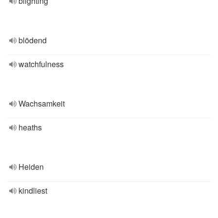
blighting
blödend
watchfulness
Wachsamkeit
heaths
Heiden
kindliest