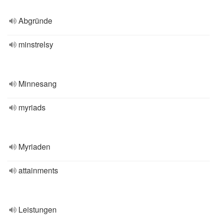
Abgründe
minstrelsy
Minnesang
myriads
Myriaden
attainments
Leistungen