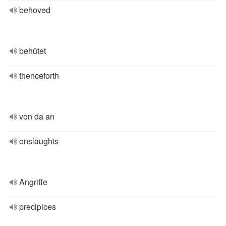
behoved
behütet
thenceforth
von da an
onslaughts
Angriffe
precipices