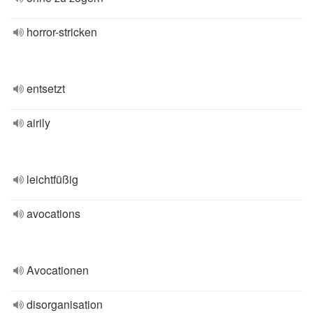
horror-stricken
entsetzt
airily
leichtfüßig
avocations
Avocationen
disorganisation