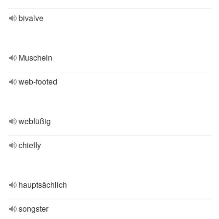
bivalve
Muscheln
web-footed
webfüßig
chiefly
hauptsächlich
songster