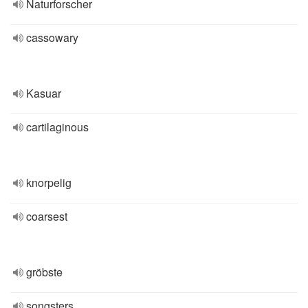
Naturforscher
cassowary
Kasuar
cartilaginous
knorpelig
coarsest
gröbste
songsters