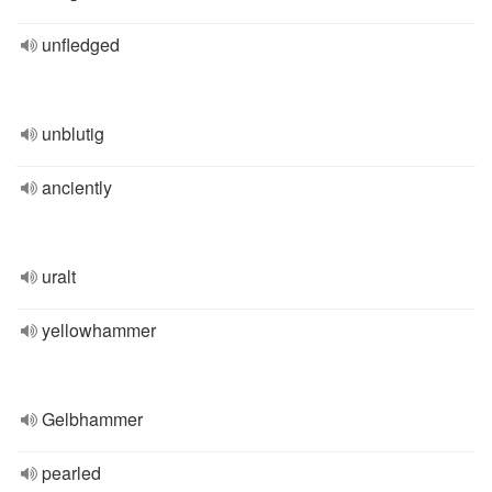
unfledged
unblutig
anciently
uralt
yellowhammer
Gelbhammer
pearled