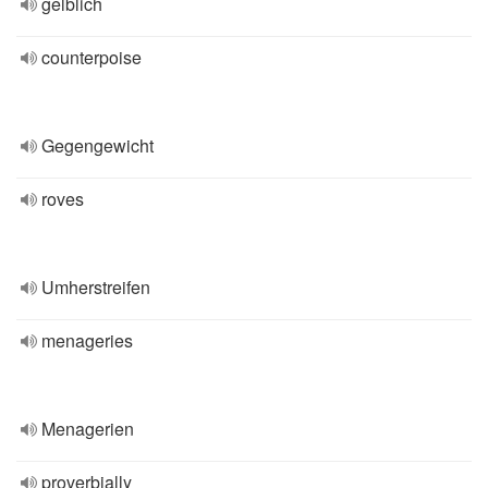
gelblich
counterpoise
Gegengewicht
roves
Umherstreifen
menageries
Menagerien
proverbially