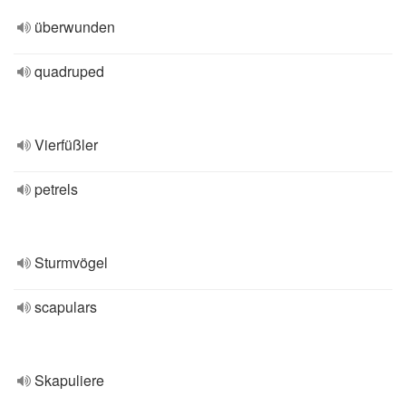
überwunden
quadruped
Vierfüßler
petrels
Sturmvögel
scapulars
Skapuliere