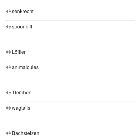
senkrecht
spoonbill
Löffler
animalcules
Tierchen
wagtails
Bachstelzen