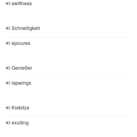
swiftness
Schnelligkeit
epicures
Genießer
lapwings
Kiebitze
exulting