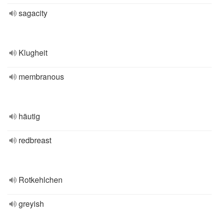
sagacity
Klugheit
membranous
häutig
redbreast
Rotkehlchen
greyish