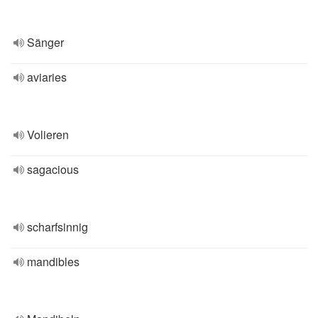
Sänger
aviaries
Volieren
sagacious
scharfsinnig
mandibles