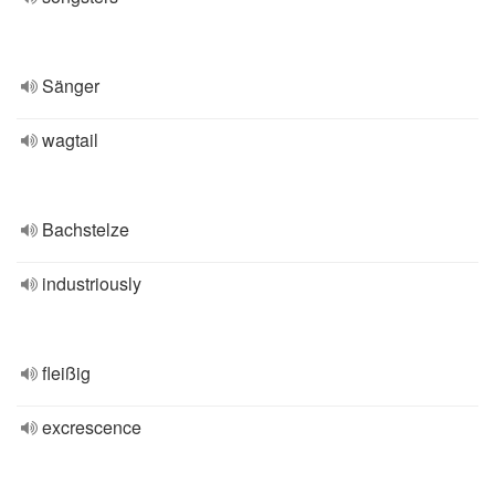
Sänger
wagtail
Bachstelze
industriously
fleißig
excrescence