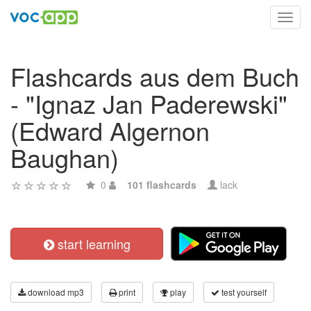
Toggl
navig
Flashcards aus dem Buch
- "Ignaz Jan Paderewski"
(Edward Algernon
Baughan)
0
101 flashcards
lack
start learning
download mp3
print
play
test yourself