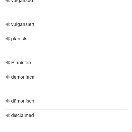
vulgarised
vulgarisiert
pianists
Pianisten
demoniacal
dämonisch
disclaimed