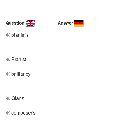
Question
Answer
pianist's
Pianist
brilliancy
Glanz
composer's