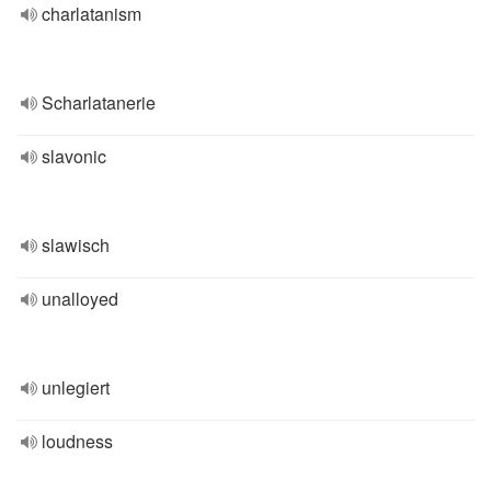
charlatanism
Scharlatanerie
slavonic
slawisch
unalloyed
unlegiert
loudness