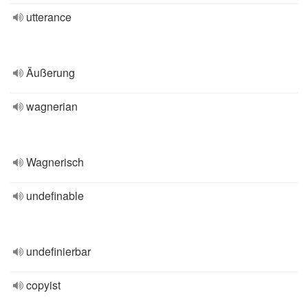
utterance
Äußerung
wagnerian
Wagnerisch
undefinable
undefinierbar
copyist