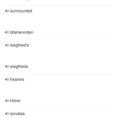
surmounted
überwunden
siegfried's
siegfrieds
hearers
Hörer
sonatas