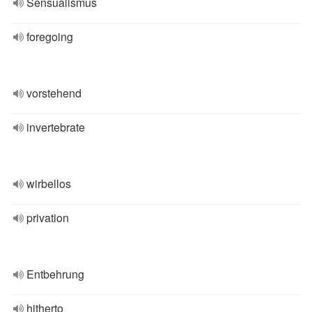
Sensualismus
foregoing
vorstehend
invertebrate
wirbellos
privation
Entbehrung
hitherto