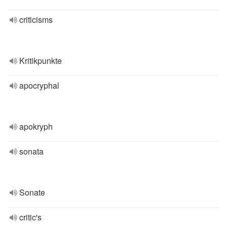
criticisms
Kritikpunkte
apocryphal
apokryph
sonata
Sonate
critic's