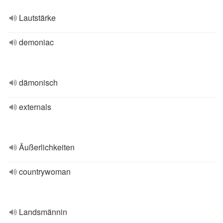
Lautstärke
demoniac
dämonisch
externals
Äußerlichkeiten
countrywoman
Landsmännin