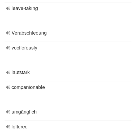
leave-taking
Verabschiedung
vociferously
lautstark
companionable
umgänglich
loitered