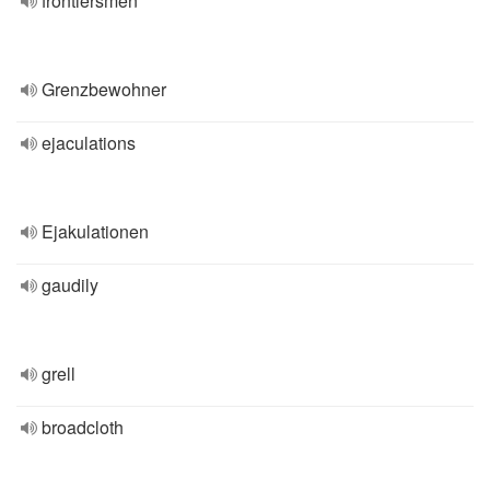
frontiersmen
Grenzbewohner
ejaculations
Ejakulationen
gaudily
grell
broadcloth