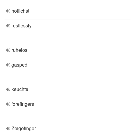
höflichst
restlessly
ruhelos
gasped
keuchte
forefingers
Zeigefinger