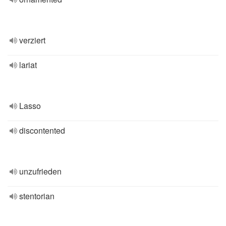
verziert
lariat
Lasso
discontented
unzufrieden
stentorian