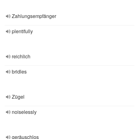
Zahlungsempfänger
plentifully
reichlich
bridles
Zügel
noiselessly
geräuschlos