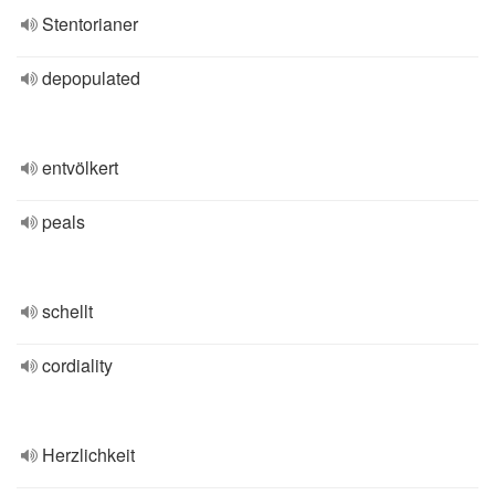
Stentorianer
depopulated
entvölkert
peals
schellt
cordiality
Herzlichkeit