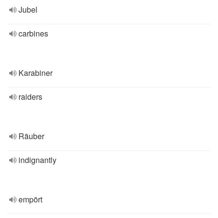
Jubel
carbines
Karabiner
raiders
Räuber
indignantly
empört