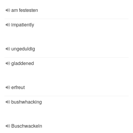
am festesten
impatiently
ungeduldig
gladdened
erfreut
bushwhacking
Buschwackeln