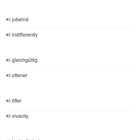
jubelnd
indifferently
gleichgültig
oftener
öfter
vivacity