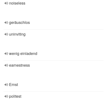
noiseless
geräuschlos
uninviting
wenig einladend
earnestness
Ernst
politest