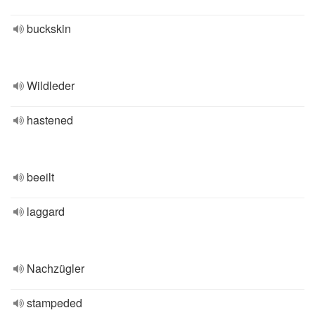
buckskin
Wildleder
hastened
beeilt
laggard
Nachzügler
stampeded