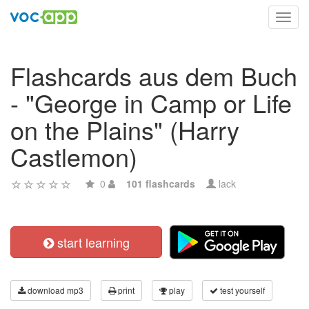
Toggl
navig
Flashcards aus dem Buch
- "George in Camp or Life
on the Plains" (Harry
Castlemon)
0
101 flashcards
lack
start learning
download mp3
print
play
test yourself