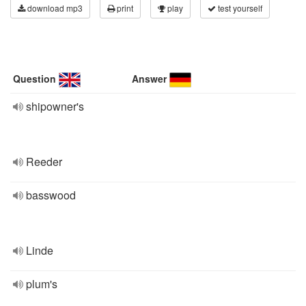
download mp3
print
play
test yourself
Question
Answer
shipowner's
Reeder
basswood
Linde
plum's