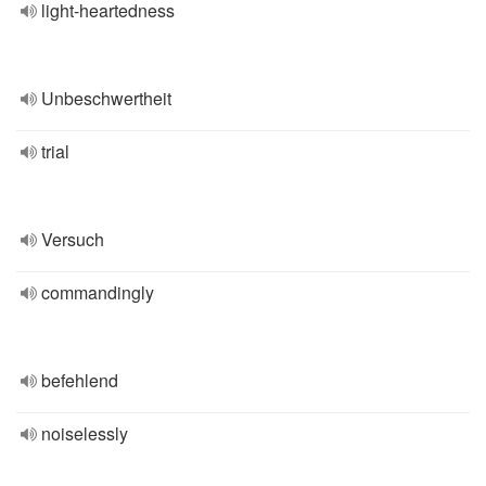
light-heartedness
Unbeschwertheit
trial
Versuch
commandingly
befehlend
noiselessly