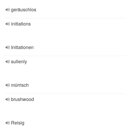
geräuschlos
initiations
Initiationen
sullenly
mürrisch
brushwood
Reisig