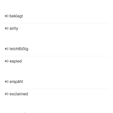
beklagt
airily
leichtfüßig
espied
erspäht
exclaimed