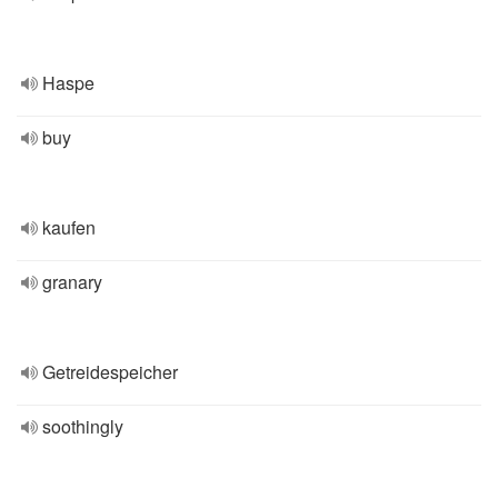
Haspe
buy
kaufen
granary
Getreidespeicher
soothingly