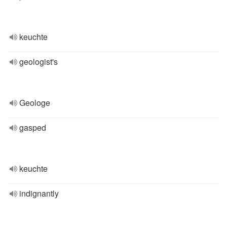
keuchte
geologist's
Geologe
gasped
keuchte
indignantly