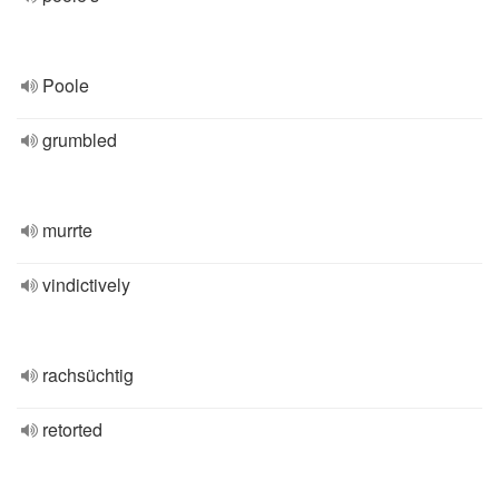
Poole
grumbled
murrte
vindictively
rachsüchtig
retorted