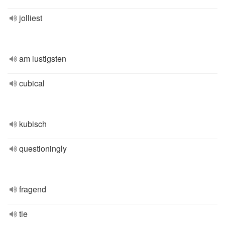
jolliest
am lustigsten
cubical
kubisch
questioningly
fragend
tie