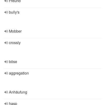
Freund
bully's
Mobber
crossly
böse
aggregation
Anhäufung
hasp