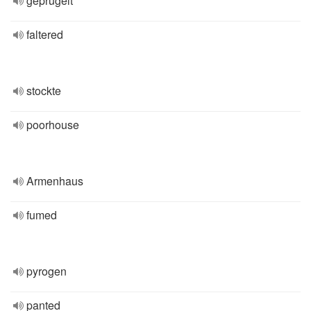
geprügelt
faltered
stockte
poorhouse
Armenhaus
fumed
pyrogen
panted