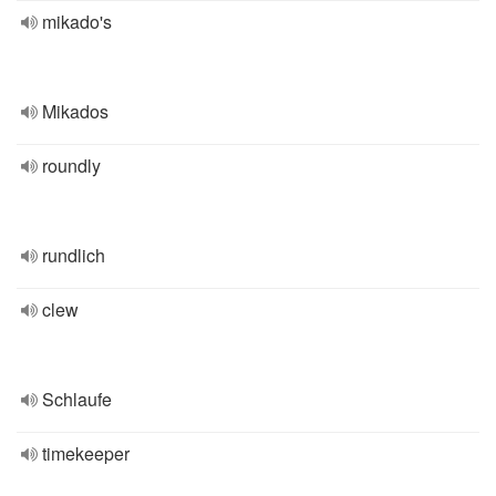
mikado's
Mikados
roundly
rundlich
clew
Schlaufe
timekeeper