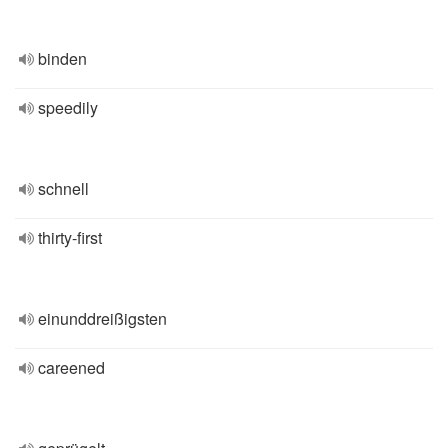
binden
speedily
schnell
thirty-first
einunddreißigsten
careened