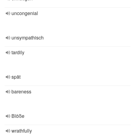
uncongenial
unsympathisch
tardily
spät
bareness
Blöße
wrathfully