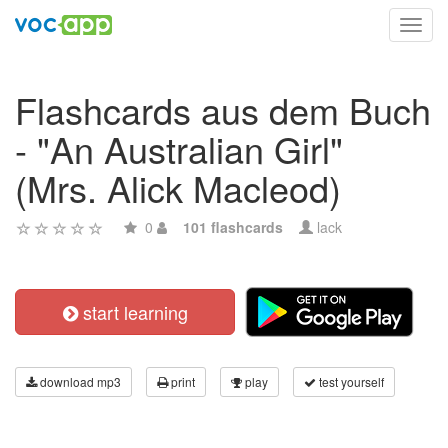
Toggl
navig
Flashcards aus dem Buch
- "An Australian Girl"
(Mrs. Alick Macleod)
0
101 flashcards
lack
start learning
download mp3
print
play
test yourself