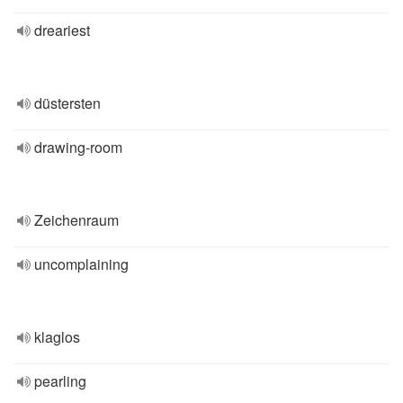
dreariest
düstersten
drawing-room
Zeichenraum
uncomplaining
klaglos
pearling