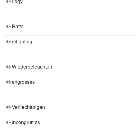
ridgy
Ratte
relighting
Wiederbeleuchten
engrosses
Verflechtungen
incongruities