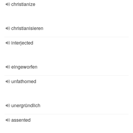
christianize
christianisieren
interjected
eingeworfen
unfathomed
unergründlich
assented