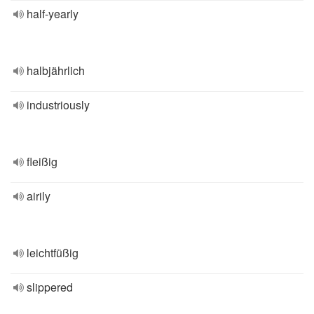
half-yearly
halbjährlich
industriously
fleißig
airily
leichtfüßig
slippered