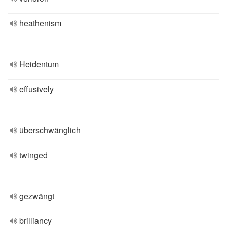
heathenism
Heidentum
effusively
überschwänglich
twinged
gezwängt
brilliancy