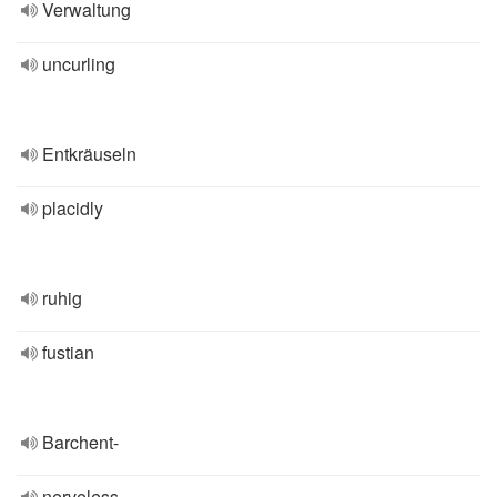
Verwaltung
uncurling
Entkräuseln
placidly
ruhig
fustian
Barchent-
nerveless