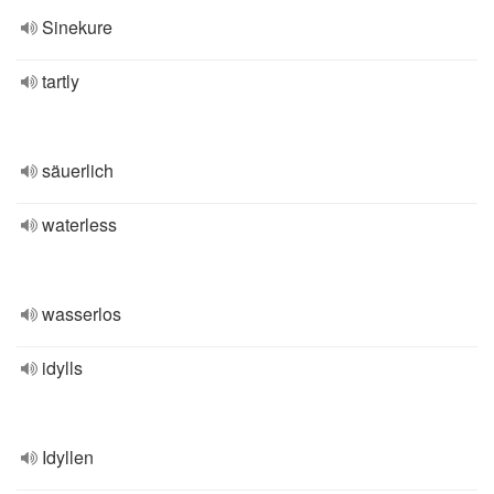
Sinekure
tartly
säuerlich
waterless
wasserlos
idylls
Idyllen