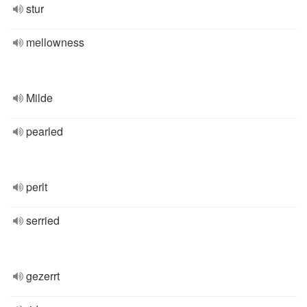
stur
mellowness
Milde
pearled
perlt
serried
gezerrt