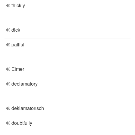
thickly
dick
pailful
Eimer
declamatory
deklamatorisch
doubtfully