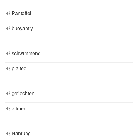
Pantoffel
buoyantly
schwimmend
plaited
geflochten
aliment
Nahrung