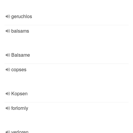
geruchlos
balsams
Balsame
copses
Kopsen
forlornly
verloren