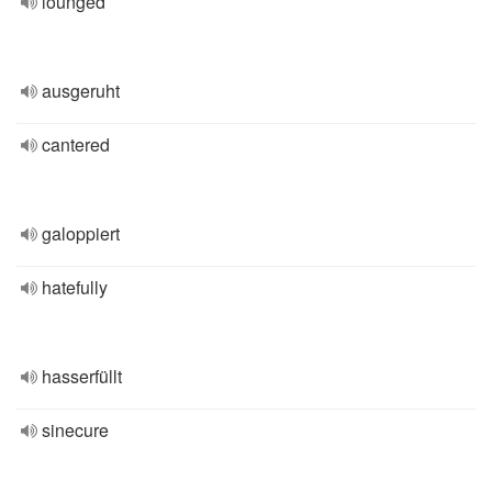
lounged
ausgeruht
cantered
galoppiert
hatefully
hasserfüllt
sinecure