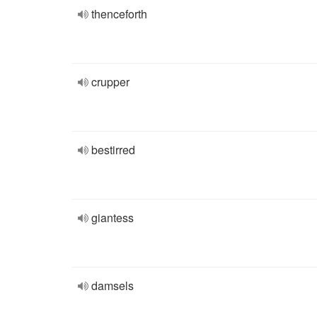
thenceforth
crupper
bestirred
giantess
damsels