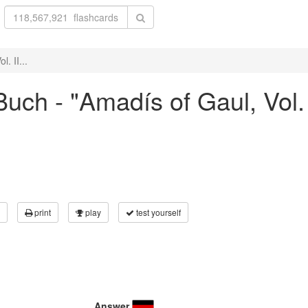
. II...
ch - "Amadís of Gaul, Vol. II
print
play
test yourself
Answer