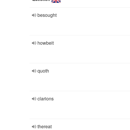
besought
howbeit
quoth
clarions
thereat