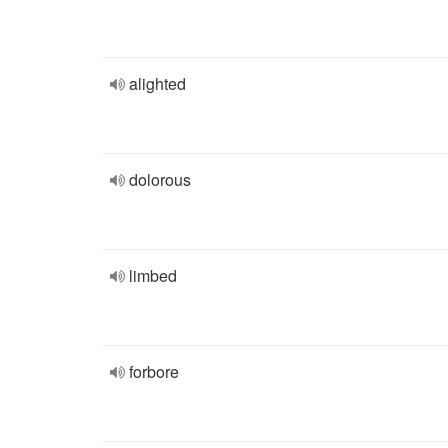
alighted
dolorous
limbed
forbore