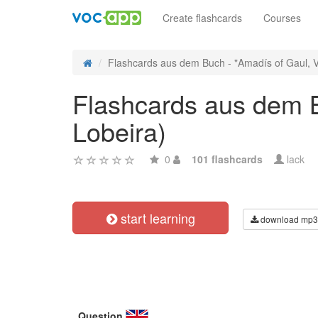
Create flashcards
Courses
Flashcards aus dem Buch - "Amadís of Gaul, Vol
Flashcards aus dem Bu
Lobeira)
0
101 flashcards
lack
start learning
download mp3
Question