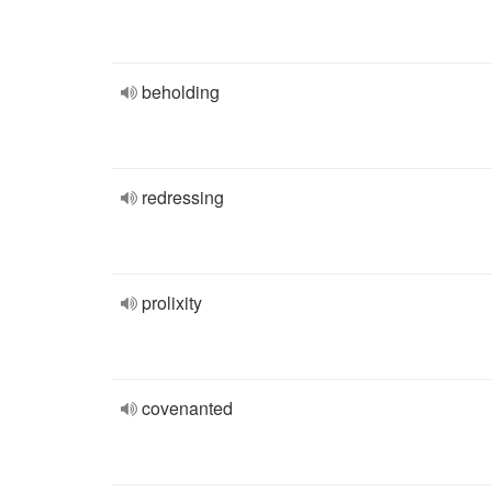
beholding
redressing
prolixity
covenanted