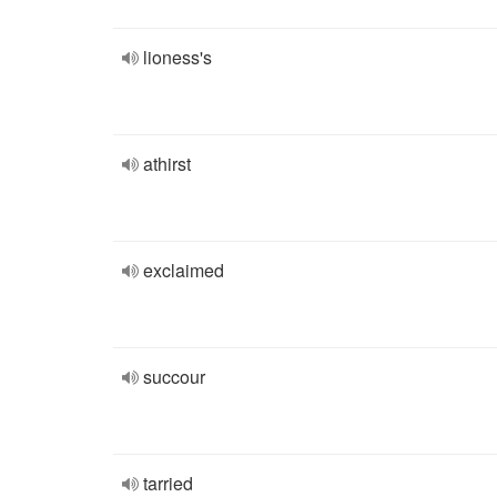
lioness's
athirst
exclaimed
succour
tarried