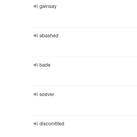
gainsay
abashed
bade
soever
discomfited