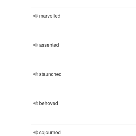
marvelled
assented
staunched
behoved
sojourned