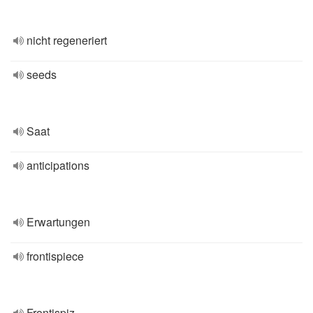
nicht regeneriert
seeds
Saat
anticipations
Erwartungen
frontispiece
Frontispiz