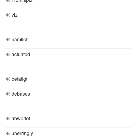
viz
nämlich
actuated
betätigt
debases
abwertet
unerringly