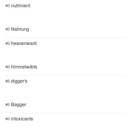
nutriment
Nahrung
heavenward
himmelwärts
digger's
Bagger
intoxicants