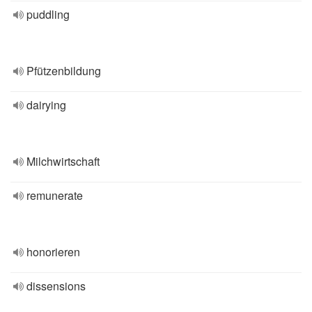
puddling
Pfützenbildung
dairying
Milchwirtschaft
remunerate
honorieren
dissensions