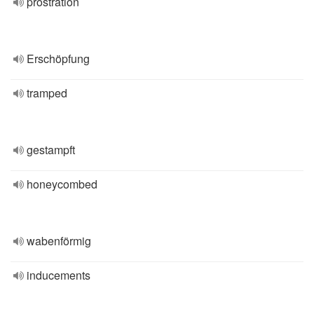
prostration
Erschöpfung
tramped
gestampft
honeycombed
wabenförmig
inducements