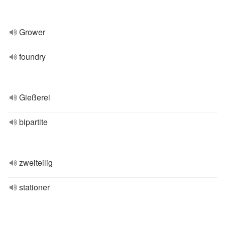
Grower
foundry
Gießerei
bipartite
zweiteilig
stationer