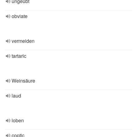
ungeübt
obviate
vermeiden
tartaric
Weinsäure
laud
loben
coptic