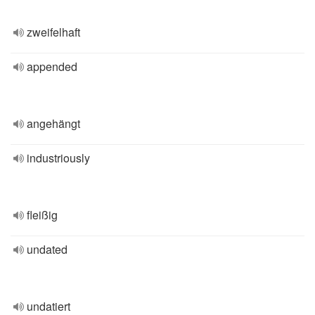
zweifelhaft
appended
angehängt
industriously
fleißig
undated
undatiert