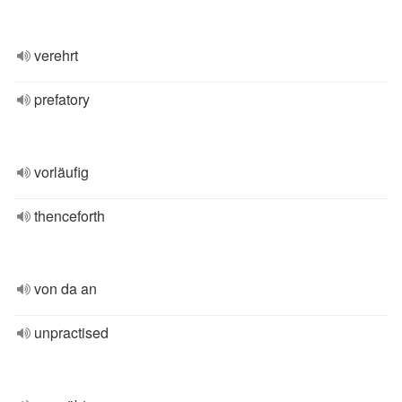
verehrt
prefatory
vorläufig
thenceforth
von da an
unpractised