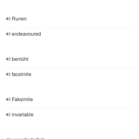
Runen
endeavoured
bemüht
facsimile
Faksimile
invariable