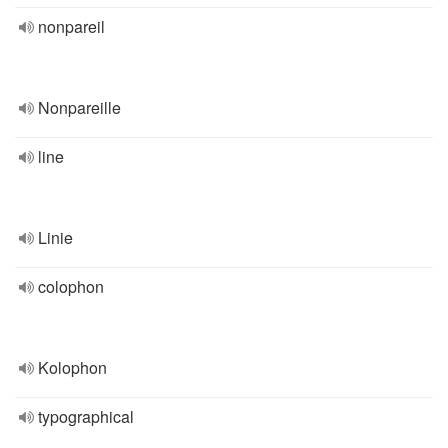
nonpareil
Nonpareille
line
Linie
colophon
Kolophon
typographical