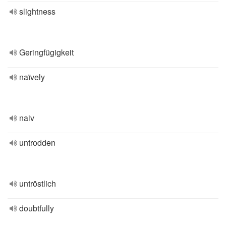
slightness
Geringfügigkeit
naïvely
naiv
untrodden
untröstlich
doubtfully