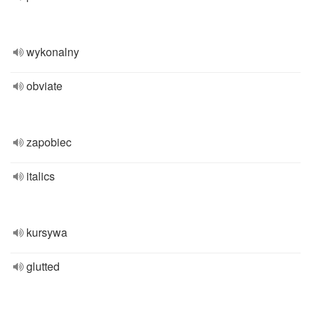
wykonalny
obviate
zapobiec
italics
kursywa
glutted