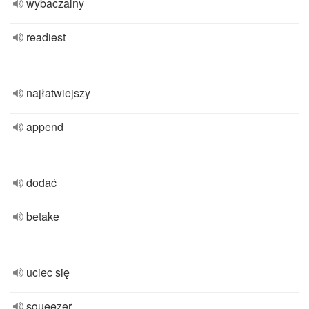
wybaczalny
readiest
najłatwiejszy
append
dodać
betake
uciec się
squeezer