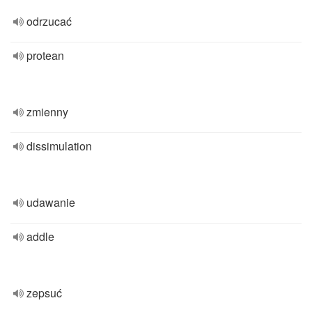
odrzucać
protean
zmienny
dissimulation
udawanie
addle
zepsuć