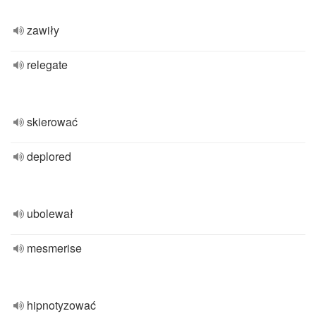
zawiły
relegate
skierować
deplored
ubolewał
mesmerise
hipnotyzować