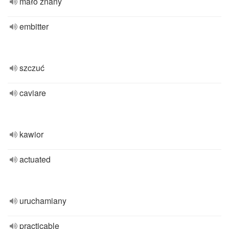
mało znany
embitter
szczuć
caviare
kawior
actuated
uruchamiany
practicable