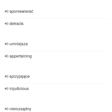
sponiewierać
detracts
umniejsza
appertaining
sprzyjające
injudicious
nierozsądny