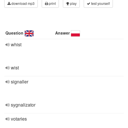
download mp3
print
play
test yourself
Question
Answer
whist
wist
signaller
sygnalizator
votaries