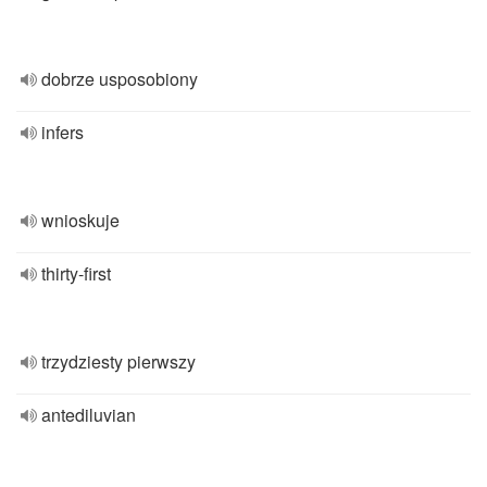
dobrze usposobiony
infers
wnioskuje
thirty-first
trzydziesty pierwszy
antediluvian