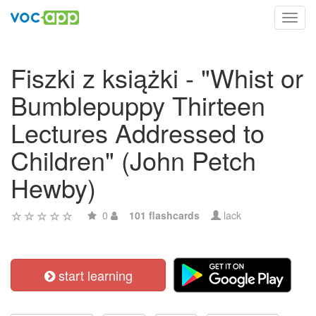
Toggl
navig
Fiszki z książki - "Whist or
Bumblepuppy Thirteen
Lectures Addressed to
Children" (John Petch
Hewby)
0
101 flashcards
lack
start learning