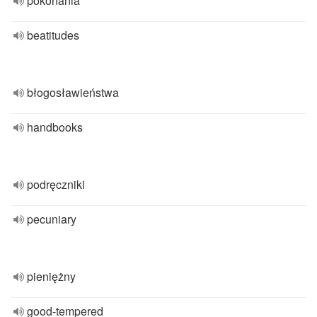
pokonania
beatitudes
błogosławieństwa
handbooks
podręczniki
pecuniary
pieniężny
good-tempered