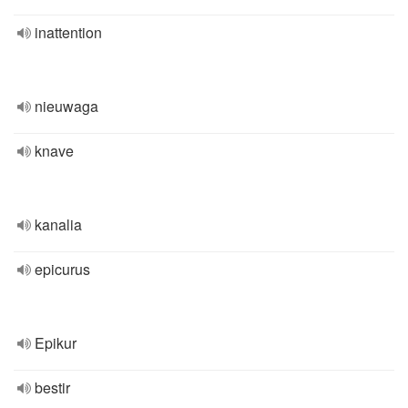
inattention
nieuwaga
knave
kanalia
epicurus
Epikur
bestir