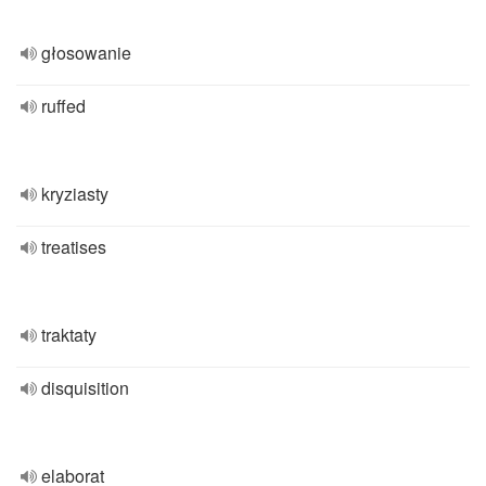
głosowanie
ruffed
kryziasty
treatises
traktaty
disquisition
elaborat