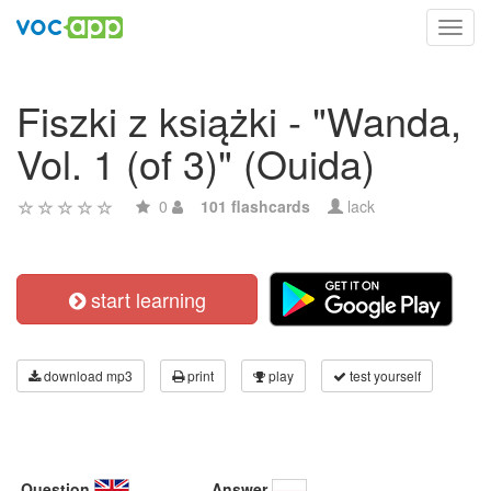
Toggl
navig
Fiszki z książki - "Wanda,
Vol. 1 (of 3)" (Ouida)
0
101 flashcards
lack
start learning
download mp3
print
play
test yourself
Question
Answer