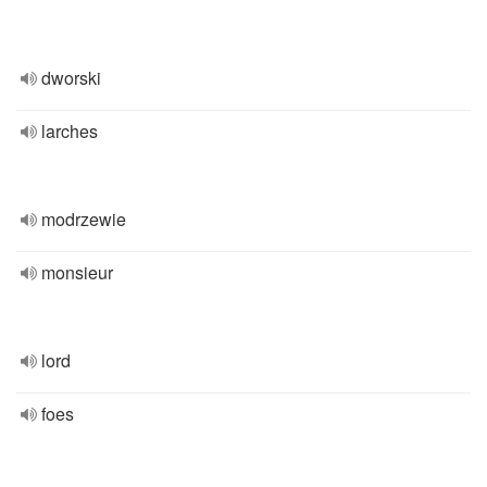
dworski
larches
modrzewie
monsieur
lord
foes