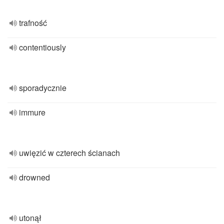
trafność
contentiously
sporadycznie
immure
uwięzić w czterech ścianach
drowned
utonął