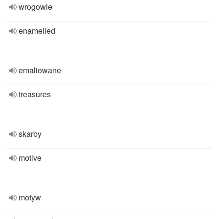
wrogowie
enamelled
emaliowane
treasures
skarby
motive
motyw