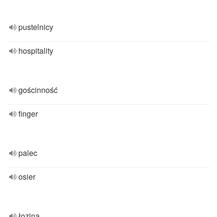
pustelnicy
hospitality
gościnność
finger
palec
osier
łozina