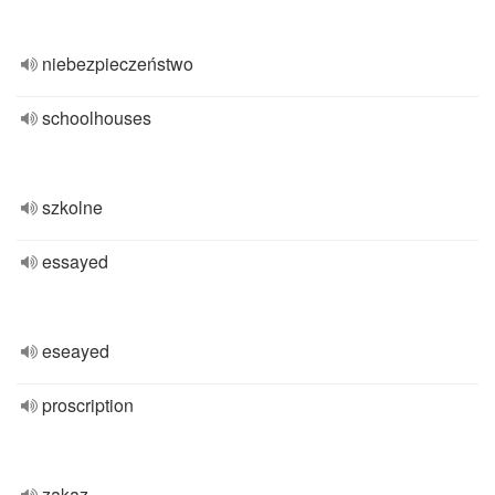
niebezpieczeństwo
schoolhouses
szkolne
essayed
eseayed
proscription
zakaz