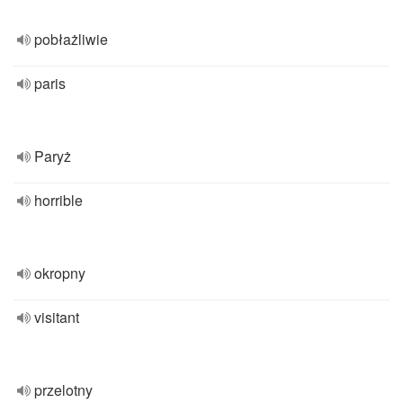
pobłażliwie
paris
Paryż
horrible
okropny
visitant
przelotny