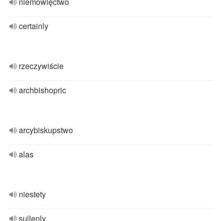
niemowlęctwo
certainly
rzeczywiście
archbishopric
arcybiskupstwo
alas
niestety
sullenly