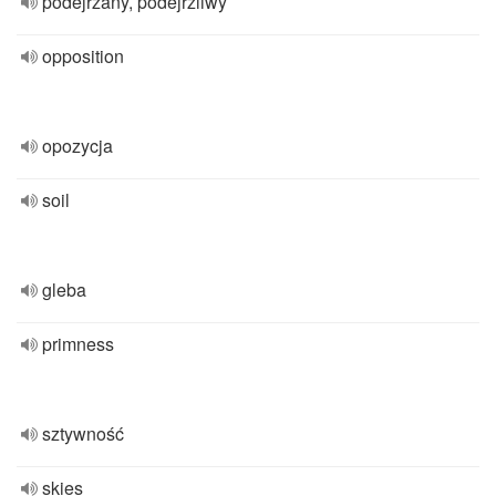
podejrzany, podejrzliwy
opposition
opozycja
soil
gleba
primness
sztywność
skies