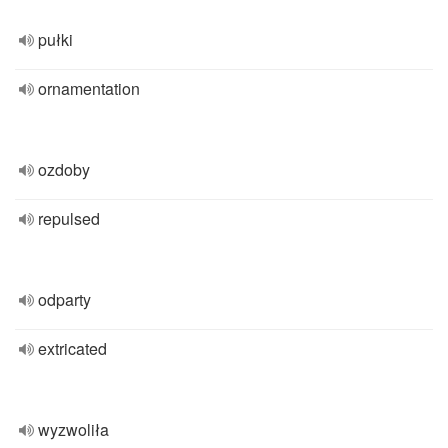
pułki
ornamentation
ozdoby
repulsed
odparty
extricated
wyzwoliła