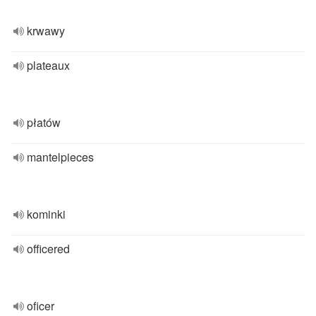
krwawy
plateaux
płatów
mantelpieces
kominki
officered
oficer