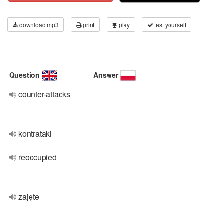
download mp3
print
play
test yourself
Question
Answer
counter-attacks
kontrataki
reoccupied
zajęte