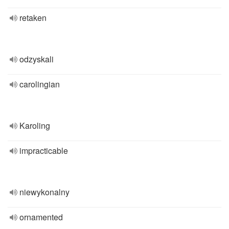
retaken
odzyskali
carolingian
Karoling
impracticable
niewykonalny
ornamented