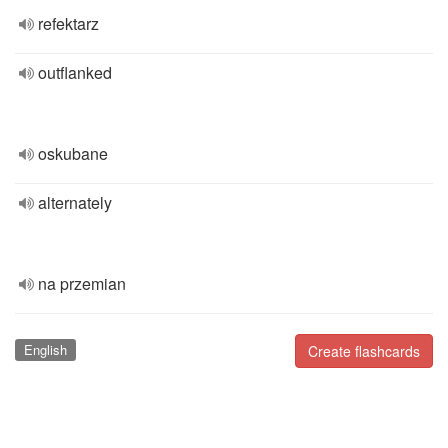
refektarz
outflanked
oskubane
alternately
na przemian
English
Create flashcards