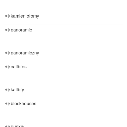
kamieniołomy
panoramic
panoramiczny
calibres
kalibry
blockhouses
bunkry