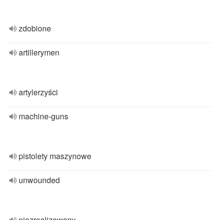
zdobione
artillerymen
artylerzyści
machine-guns
pistolety maszynowe
unwounded
niezrealizowany