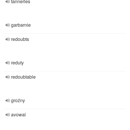
tanneries
garbarnie
redoubts
reduty
redoubtable
groźny
avowal