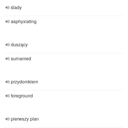
ślady
asphyxiating
duszący
surnamed
przydomkiem
foreground
pierwszy plan