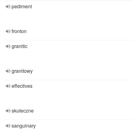
pediment
fronton
granitic
granitowy
effectives
skuteczne
sanguinary