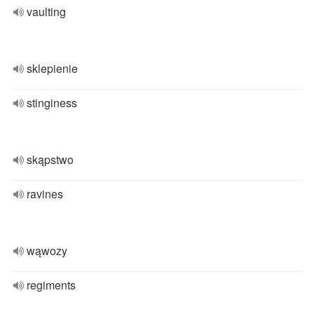
vaulting
sklepienie
stinginess
skąpstwo
ravines
wąwozy
regiments