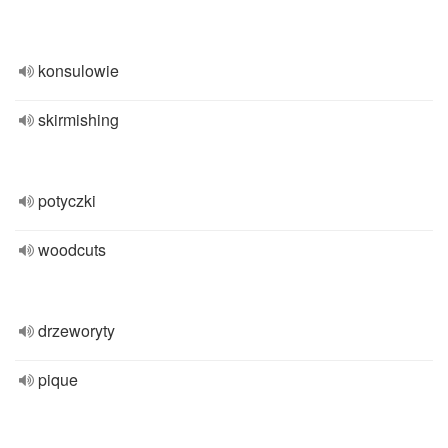
konsulowie
skirmishing
potyczki
woodcuts
drzeworyty
pique