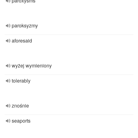
paroxysms
paroksyzmy
aforesaid
wyżej wymieniony
tolerably
znośnie
seaports