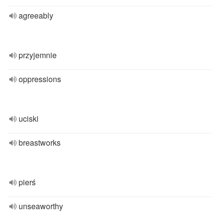
agreeably
przyjemnie
oppressions
uciski
breastworks
pierś
unseaworthy