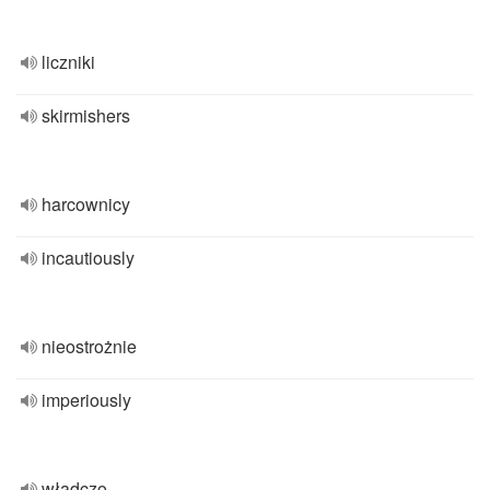
liczniki
skirmishers
harcownicy
incautiously
nieostrożnie
imperiously
władczo