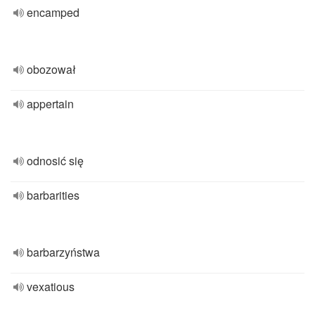
encamped
obozował
appertain
odnosić się
barbarities
barbarzyństwa
vexatious