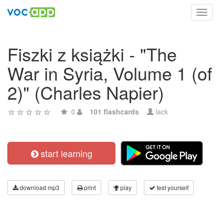
Toggl
navig
Fiszki z książki - "The
War in Syria, Volume 1 (of
2)" (Charles Napier)
0
101 flashcards
lack
start learning
download mp3
print
play
test yourself