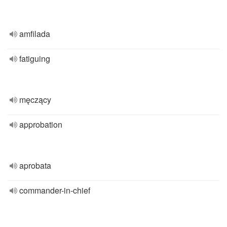
amfilada
fatiguing
męczący
approbation
aprobata
commander-in-chief