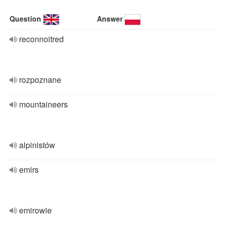
Question
Answer
reconnoitred
rozpoznane
mountaineers
alpinistów
emirs
emirowie