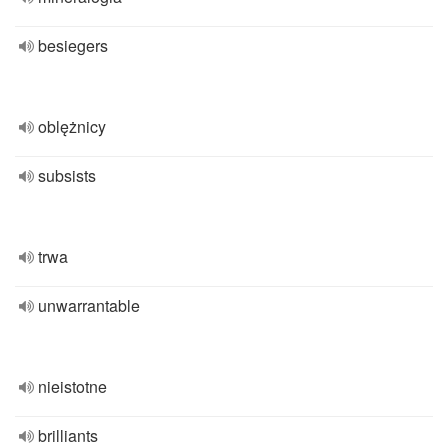
besiegers
oblężnicy
subsists
trwa
unwarrantable
nieistotne
brilliants