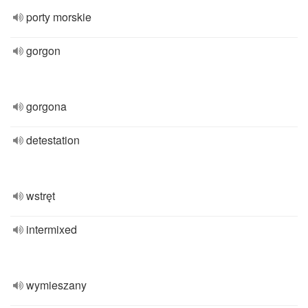
porty morskie
gorgon
gorgona
detestation
wstręt
intermixed
wymieszany