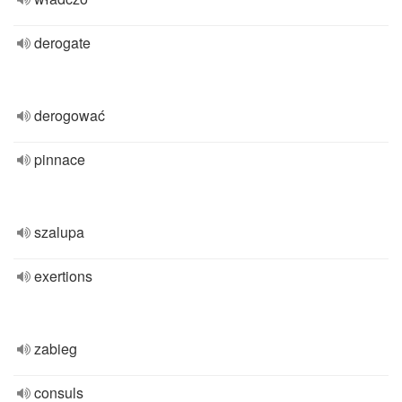
derogate
derogować
pinnace
szalupa
exertions
zabieg
consuls