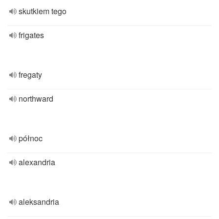
skutkiem tego
frigates
fregaty
northward
północ
alexandria
aleksandria