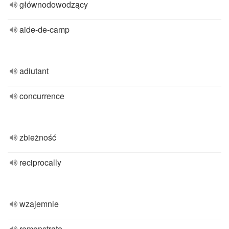
głównodowodzący
aide-de-camp
adiutant
concurrence
zbieżność
reciprocally
wzajemnie
remonstrate