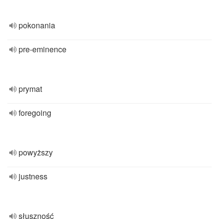
pokonania
pre-eminence
prymat
foregoing
powyższy
justness
słuszność