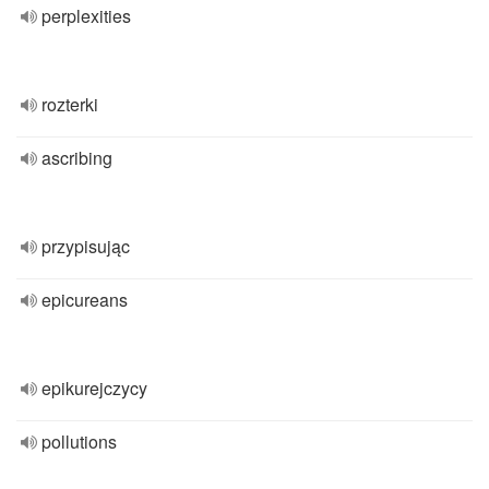
perplexities
rozterki
ascribing
przypisując
epicureans
epikurejczycy
pollutions