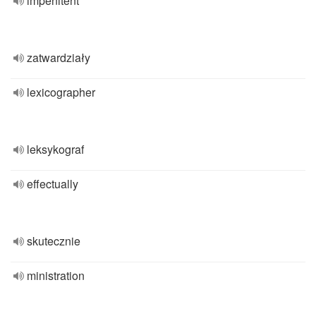
impenitent
zatwardziały
lexicographer
leksykograf
effectually
skutecznie
ministration