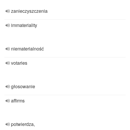
zanieczyszczenia
immateriality
niematerialność
votaries
głosowanie
affirms
potwierdza,