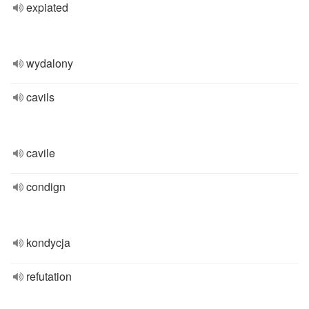
expiated
wydalony
cavils
cavile
condign
kondycja
refutation