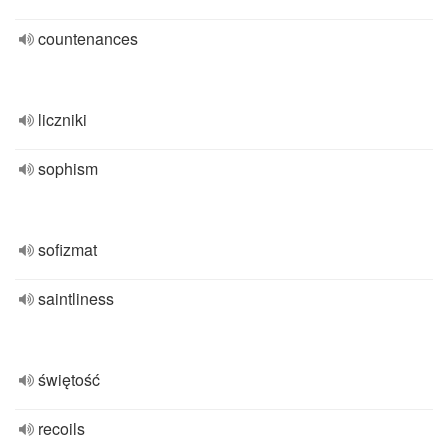
countenances
liczniki
sophism
sofizmat
saintliness
świętość
recoils