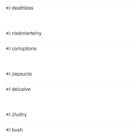
deathless
nieśmiertelny
corruptions
zepsucie
delusive
złudny
bush