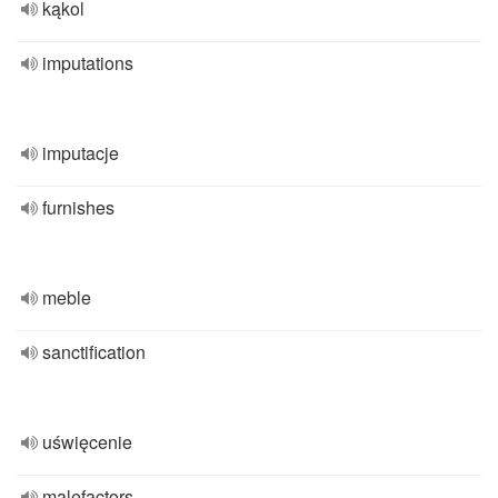
kąkol
imputations
imputacje
furnishes
meble
sanctification
uświęcenie
malefactors