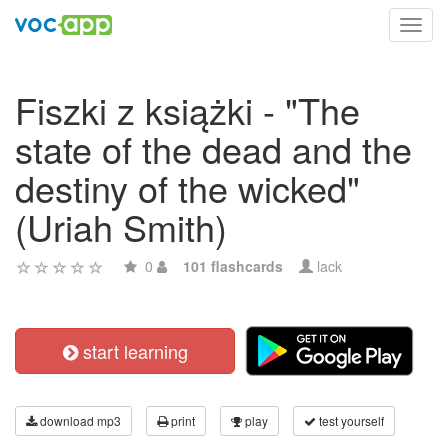
Toggl
navig
Fiszki z książki - "The
state of the dead and the
destiny of the wicked"
(Uriah Smith)
0
101 flashcards
lack
start learning
download mp3
print
play
test yourself