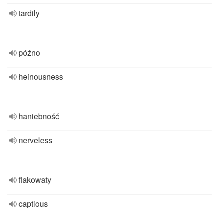
tardily
późno
heinousness
haniebność
nerveless
flakowaty
captious