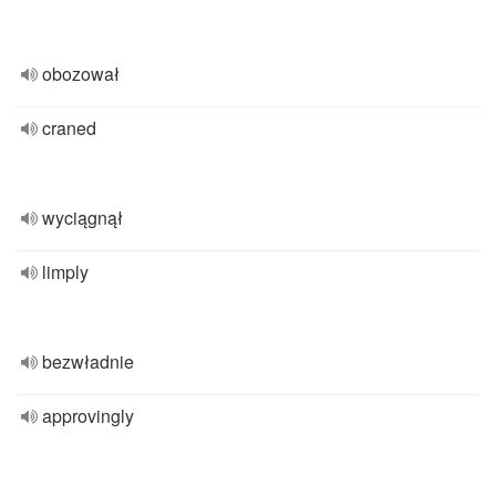
obozował
craned
wyciągnął
limply
bezwładnie
approvingly