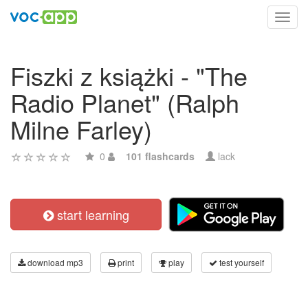
Toggl
navig
Fiszki z książki - "The
Radio Planet" (Ralph
Milne Farley)
0
101 flashcards
lack
start learning
download mp3
print
play
test yourself