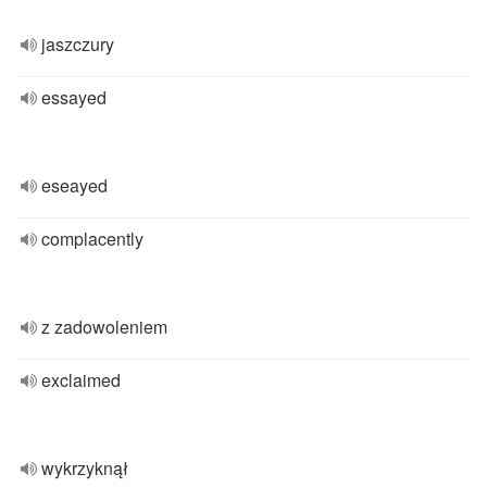
jaszczury
essayed
eseayed
complacently
z zadowoleniem
exclaimed
wykrzyknął