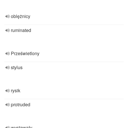
oblężnicy
ruminated
Prześwietlony
stylus
rysik
protruded
wystawały