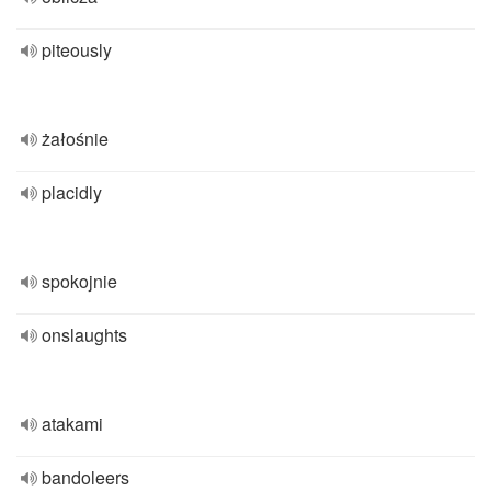
piteously
żałośnie
placidly
spokojnie
onslaughts
atakami
bandoleers