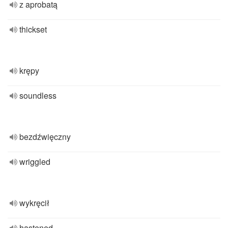
z aprobatą
thickset
krępy
soundless
bezdźwięczny
wriggled
wykręcił
hastened