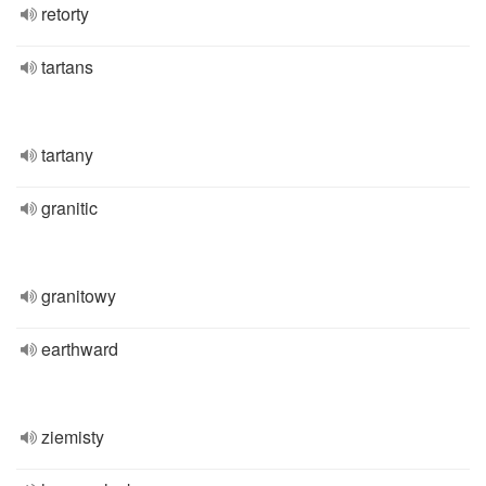
retorty
tartans
tartany
granitic
granitowy
earthward
ziemisty