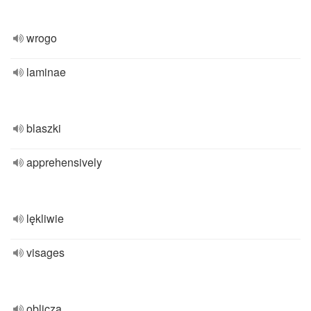
wrogo
laminae
blaszki
apprehensively
lękliwie
visages
oblicza