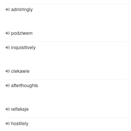
admiringly
podziwem
inquisitively
ciekawie
afterthoughts
refleksje
hostilely