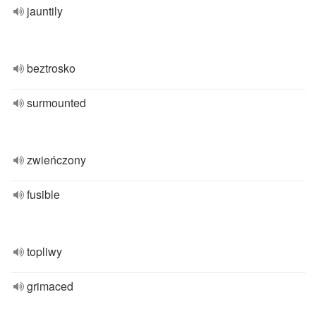
jauntily
beztrosko
surmounted
zwieńczony
fusible
topliwy
grimaced