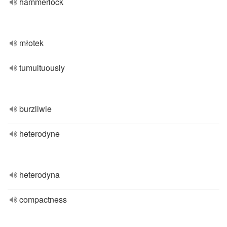
hammerlock
młotek
tumultuously
burzliwie
heterodyne
heterodyna
compactness