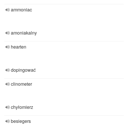
ammoniac
amoniakalny
hearten
dopingować
clinometer
chyłomierz
besiegers