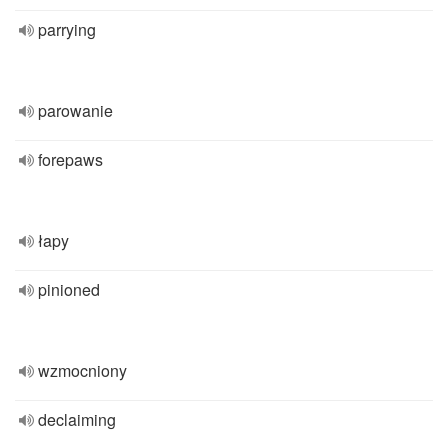
parrying
parowanie
forepaws
łapy
pinioned
wzmocniony
declaiming