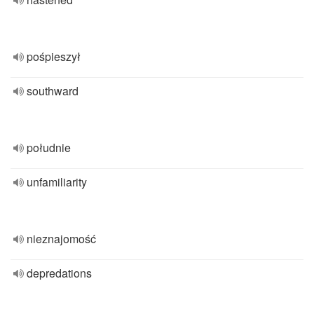
pośpieszył
southward
południe
unfamiliarity
nieznajomość
depredations