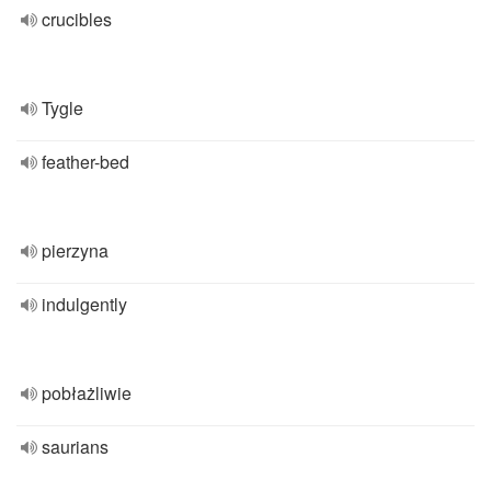
crucibles
Tygle
feather-bed
pierzyna
indulgently
pobłażliwie
saurians