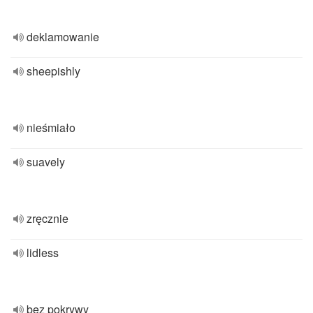
deklamowanie
sheepishly
nieśmiało
suavely
zręcznie
lidless
bez pokrywy