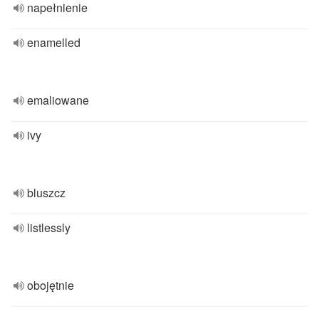
napełnienie
enamelled
emaliowane
ivy
bluszcz
listlessly
obojętnie