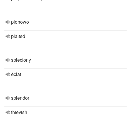
pionowo
plaited
spleciony
éclat
splendor
thievish