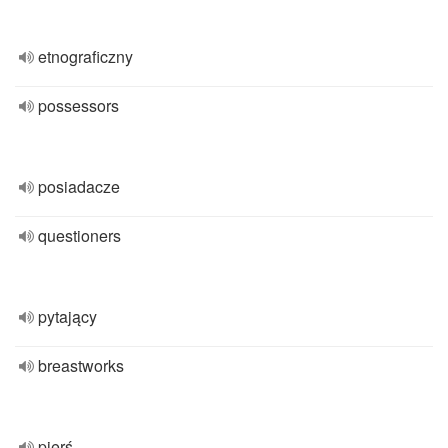
etnograficzny
possessors
posiadacze
questioners
pytający
breastworks
pierś