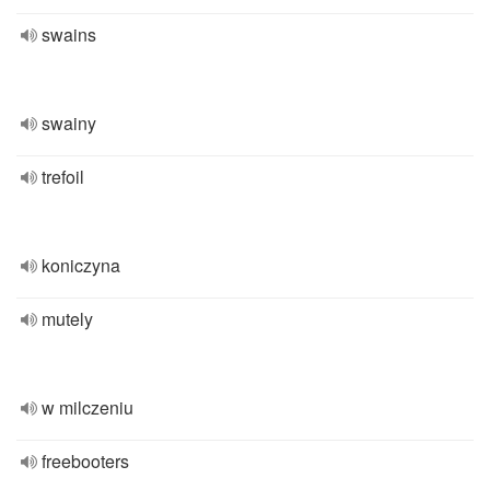
swains
swainy
trefoil
koniczyna
mutely
w milczeniu
freebooters