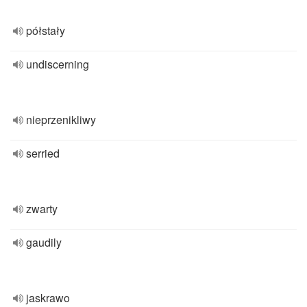
półstały
undiscerning
nieprzenikliwy
serried
zwarty
gaudily
jaskrawo