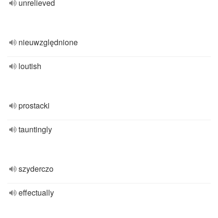
unrelieved
nieuwzględnione
loutish
prostacki
tauntingly
szyderczo
effectually