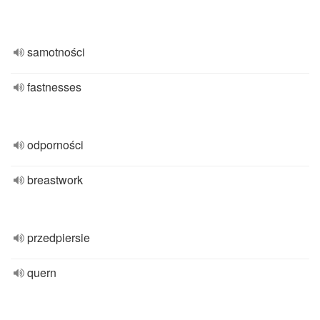
samotności
fastnesses
odporności
breastwork
przedpiersie
quern