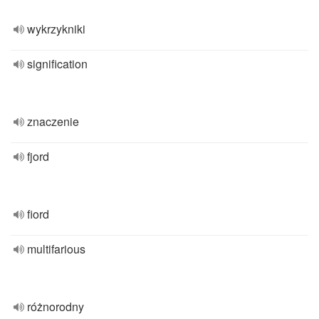
wykrzykniki
signification
znaczenie
fjord
fiord
multifarious
różnorodny