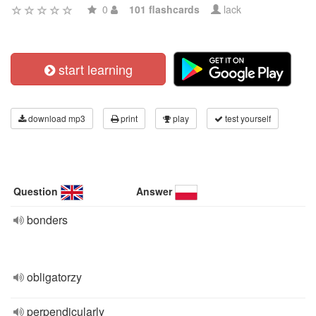
0
101 flashcards
lack
start learning
download mp3
print
play
test yourself
Question
Answer
bonders
obligatorzy
perpendicularly