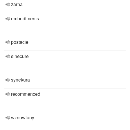
żarna
embodiments
postacie
sinecure
synekura
recommenced
wznowiony