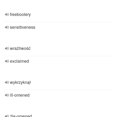
freebootery
sensitiveness
wrażliwość
exclaimed
wykrzyknął
ill-omened
źle-omened