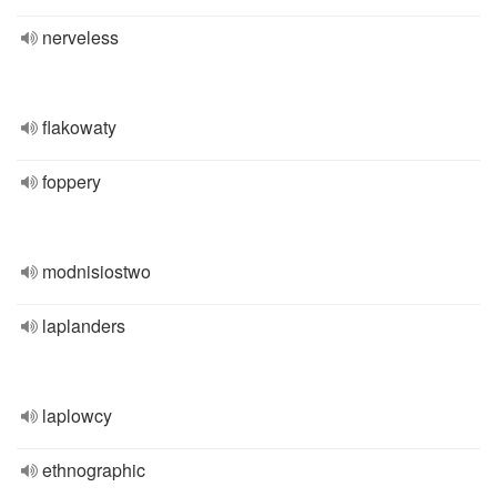
nerveless
flakowaty
foppery
modnisiostwo
laplanders
laplowcy
ethnographic