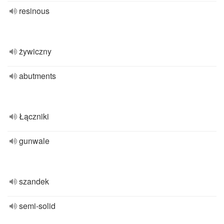
resinous
żywiczny
abutments
Łączniki
gunwale
szandek
semi-solid