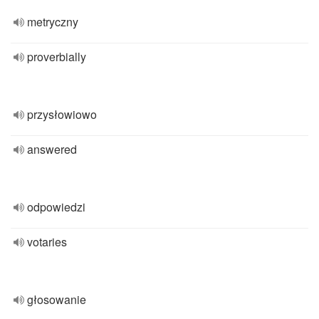
metryczny
proverbially
przysłowiowo
answered
odpowiedzi
votaries
głosowanie