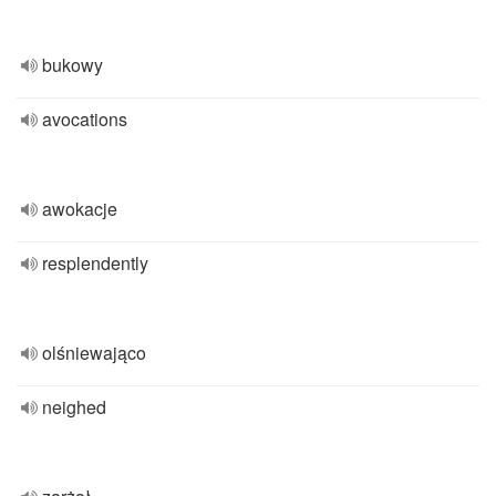
bukowy
avocations
awokacje
resplendently
olśniewająco
neighed