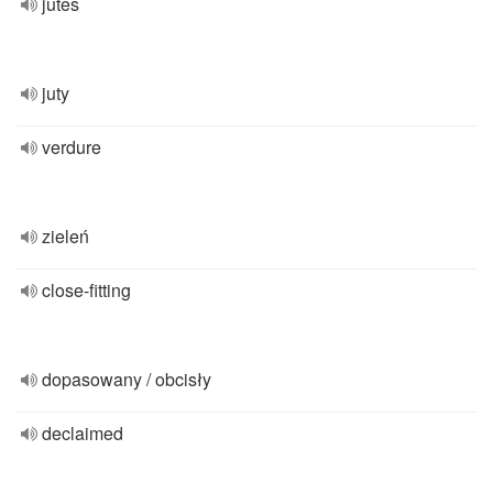
jutes
juty
verdure
zieleń
close-fitting
dopasowany / obcisły
declaimed