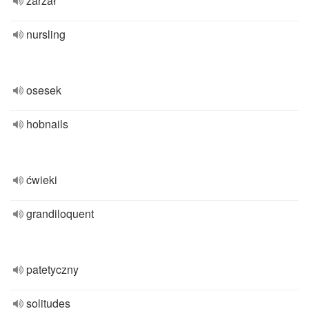
zarżał
nursling
osesek
hobnails
ćwieki
grandiloquent
patetyczny
solitudes