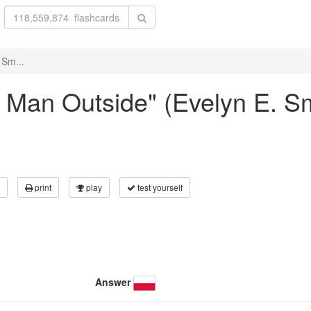
 Sm...
he Man Outside" (Evelyn E. S
print
play
test yourself
Answer