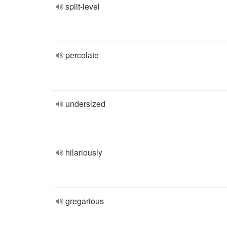
split-level
percolate
undersized
hilariously
gregarious