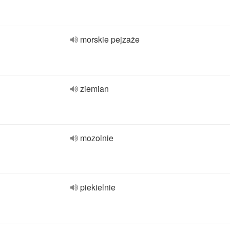
morskie pejzaże
ziemian
mozolnie
piekielnie