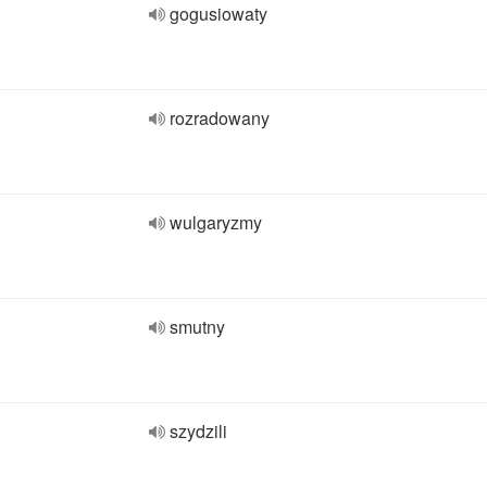
gogusiowaty
rozradowany
wulgaryzmy
smutny
szydzili