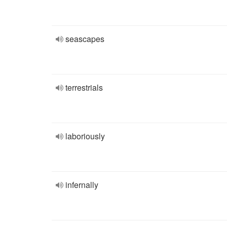
seascapes
terrestrials
laboriously
infernally