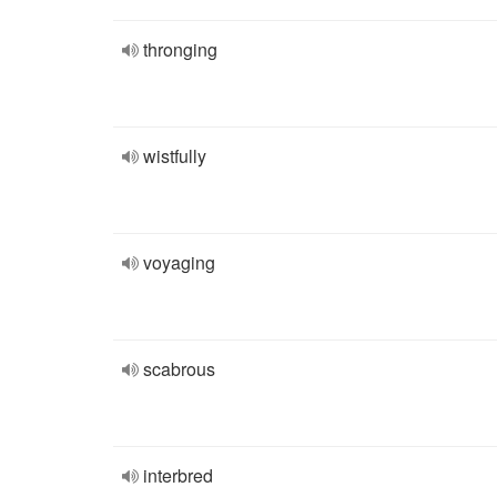
thronging
wistfully
voyaging
scabrous
interbred