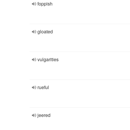
foppish
gloated
vulgarities
rueful
jeered