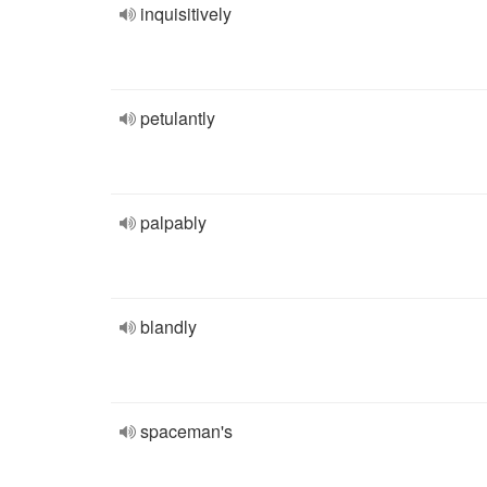
inquisitively
petulantly
palpably
blandly
spaceman's