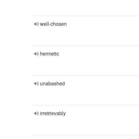
well-chosen
hermetic
unabashed
irretrievably