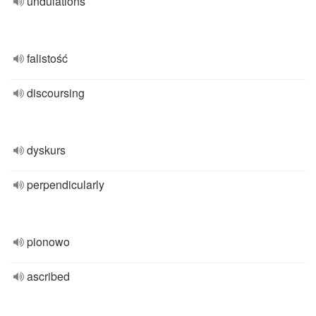
undulations
falistość
discoursing
dyskurs
perpendicularly
pionowo
ascribed