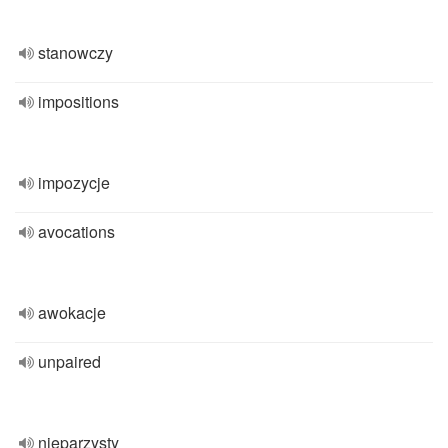
stanowczy
impositions
impozycje
avocations
awokacje
unpaired
nieparzysty