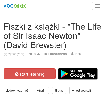
Toggl
navig
Fiszki z książki - "The Life
of Sir Isaac Newton"
(David Brewster)
0
101 flashcards
lack
start learning
download mp3
print
play
test yourself