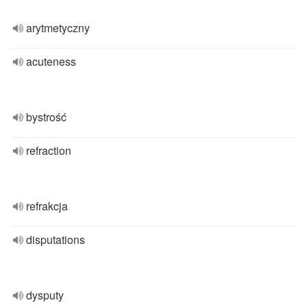
arytmetyczny
acuteness
bystrość
refraction
refrakcja
disputations
dysputy