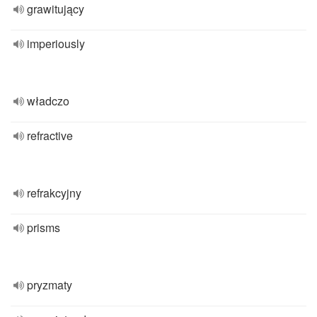
grawitujący
imperiously
władczo
refractive
refrakcyjny
prisms
pryzmaty