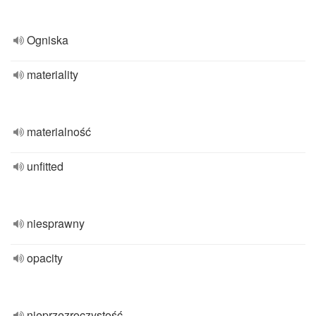
Ogniska
materiality
materialność
unfitted
niesprawny
opacity
nieprzezroczystość