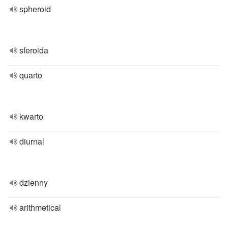
spheroid
sferoida
quarto
kwarto
diurnal
dzienny
arithmetical