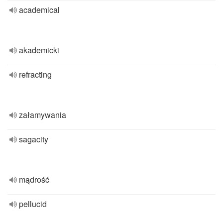
academical
akademicki
refracting
załamywania
sagacity
mądrość
pellucid