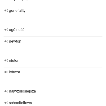
generality
ogólność
newton
niuton
loftiest
najwznioślejsza
schoolfellows