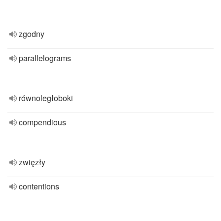
zgodny
parallelograms
równoległoboki
compendious
zwięzły
contentions