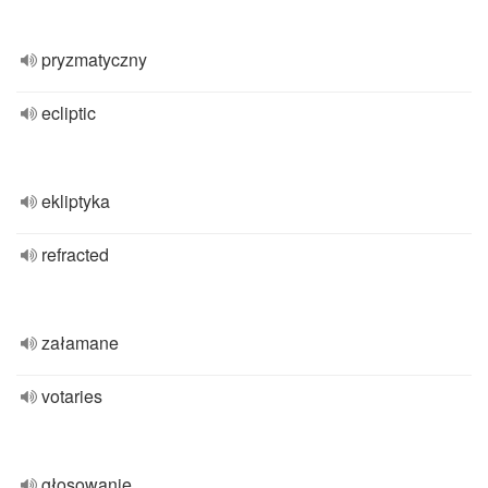
pryzmatyczny
ecliptic
ekliptyka
refracted
załamane
votaries
głosowanie