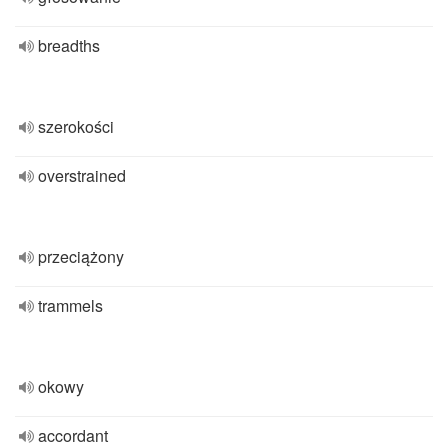
breadths
szerokości
overstrained
przeciążony
trammels
okowy
accordant