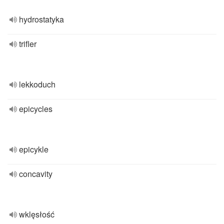
hydrostatyka
trifler
lekkoduch
epicycles
epicykle
concavity
wklęsłość