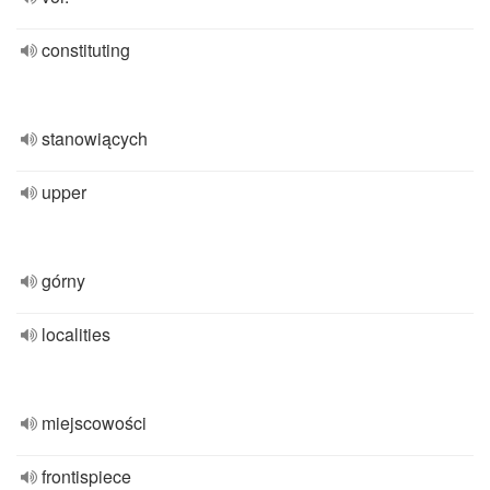
constituting
stanowiących
upper
górny
localities
miejscowości
frontispiece