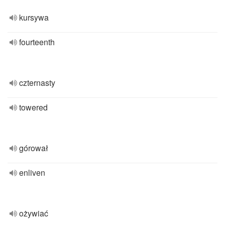
kursywa
fourteenth
czternasty
towered
górował
enliven
ożywiać