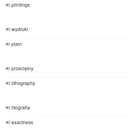
printings
wydruki
plain
przeciętny
lithography
litografia
exactness