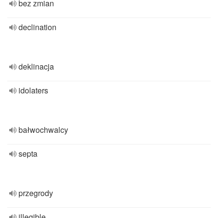
bez zmian
declination
deklinacja
idolaters
bałwochwalcy
septa
przegrody
illegible