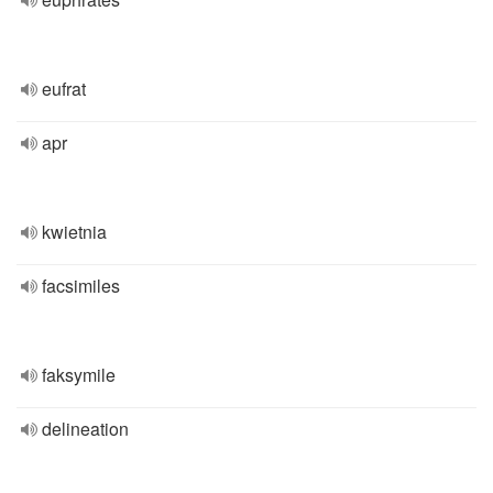
eufrat
apr
kwietnia
facsimiles
faksymile
delineation