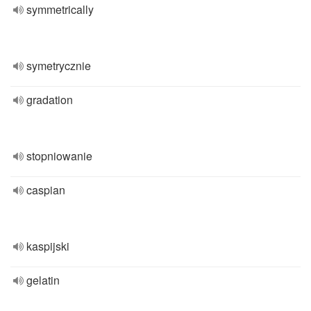
symmetrically
symetrycznie
gradation
stopniowanie
caspian
kaspijski
gelatin