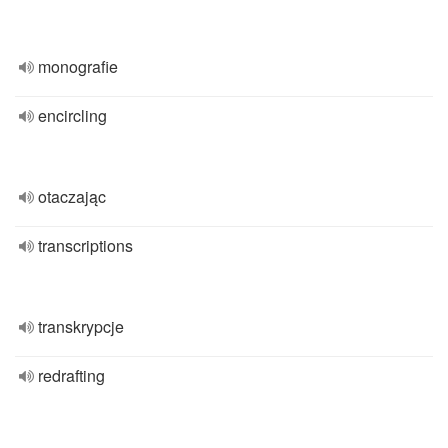
monografie
encircling
otaczając
transcriptions
transkrypcje
redrafting