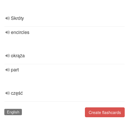
Skróty
encircles
okrąża
part
część
English
Create flashcards