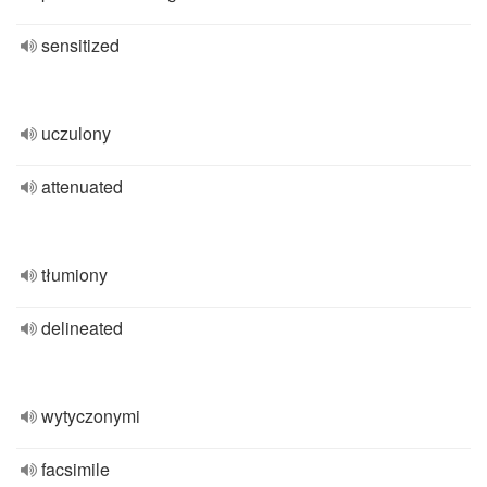
sensitized
uczulony
attenuated
tłumiony
delineated
wytyczonymi
facsimile