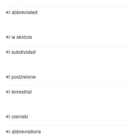
abbreviated
w skrócie
subdivided
podzielone
terrestrial
ziemski
abbreviations