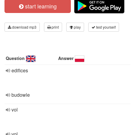
start learning
download mp3
print
play
test yourself
Question
Answer
edifices
budowle
vol
vol.