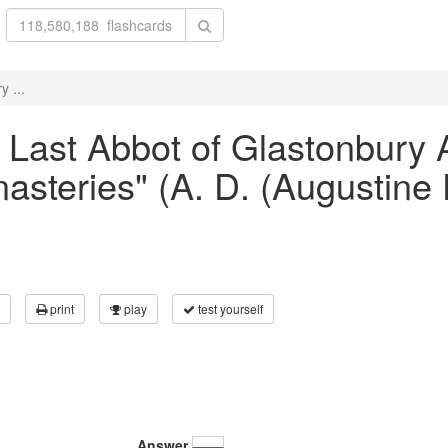
y ...
e Last Abbot of Glastonbury 
nasteries" (A. D. (Augustine
print
play
test yourself
Answer