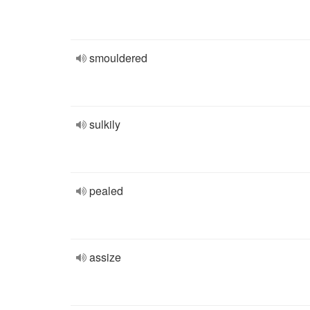
smouldered
sulkily
pealed
assize