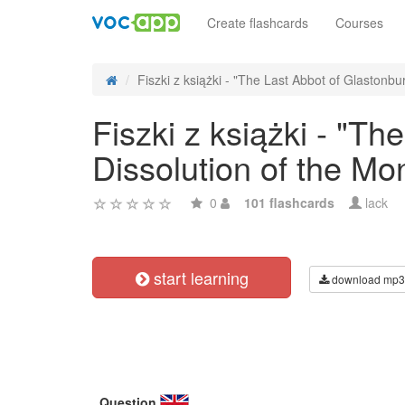
Create flashcards
Courses
Fiszki z książki - "The Last Abbot of Glastonbur
Fiszki z książki - "Th
Dissolution of the Mo
0
101 flashcards
lack
start learning
download mp3
Question