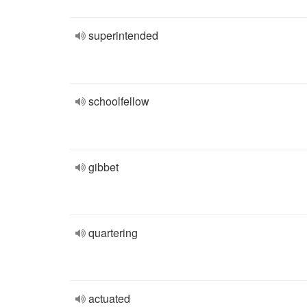
superintended
schoolfellow
gibbet
quartering
actuated