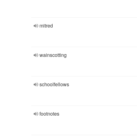
mitred
wainscotting
schoolfellows
footnotes