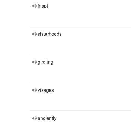
inapt
sisterhoods
girdling
visages
anciently