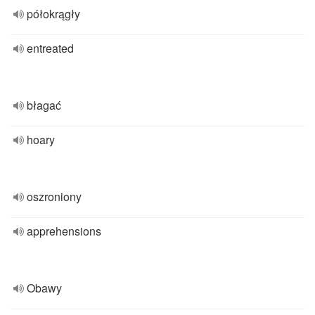
półokrągły
entreated
błagać
hoary
oszroniony
apprehensions
Obawy