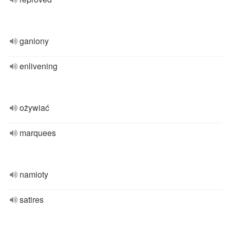
ganiony
enlivening
ożywiać
marquees
namioty
satires