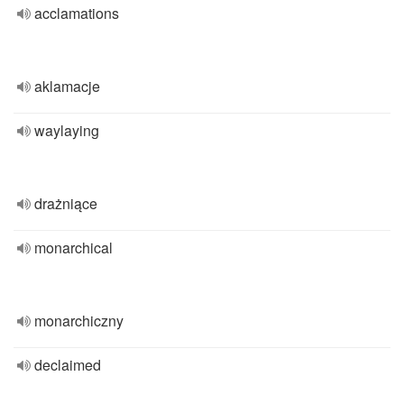
acclamations
aklamacje
waylaying
drażniące
monarchical
monarchiczny
declaimed