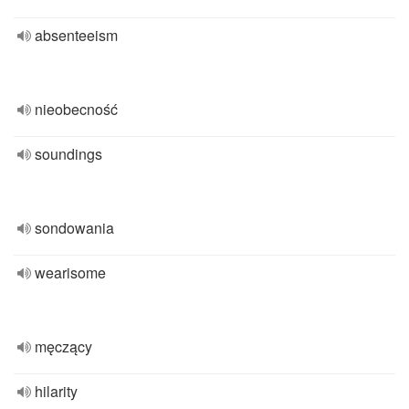
absenteeism
nieobecność
soundings
sondowania
wearisome
męczący
hilarity