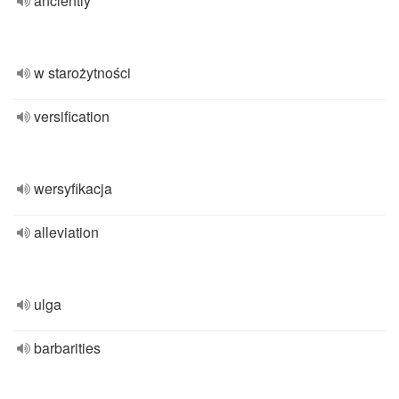
anciently
w starożytności
versification
wersyfikacja
alleviation
ulga
barbarities