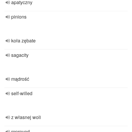
apatyczny
pinions
koła zębate
sagacity
mądrość
self-willed
z własnej woli
reproved