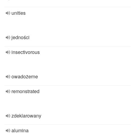
unities
jedności
insectivorous
owadożerne
remonstrated
zdeklarowany
alumina