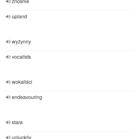
znośnie
upland
wyżynny
vocalists
wokaliści
endeavouring
stara
unluckily