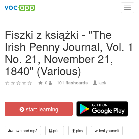
Toggl
navig
Fiszki z książki - "The
Irish Penny Journal, Vol. 1
No. 21, November 21,
1840" (Various)
0
101 flashcards
lack
start learning
download mp3
print
play
test yourself