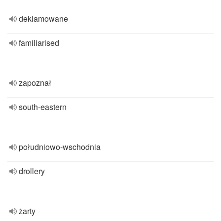
deklamowane
familiarised
zapoznał
south-eastern
południowo-wschodnia
drollery
żarty