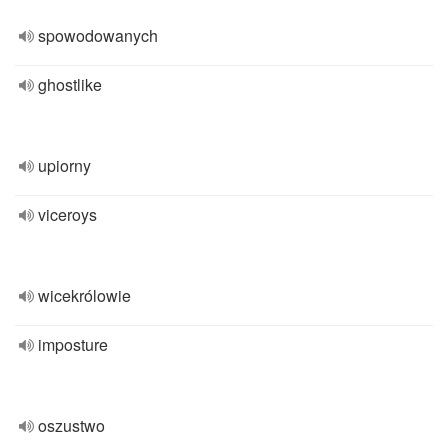
spowodowanych
ghostlike
upiorny
viceroys
wicekrólowie
imposture
oszustwo