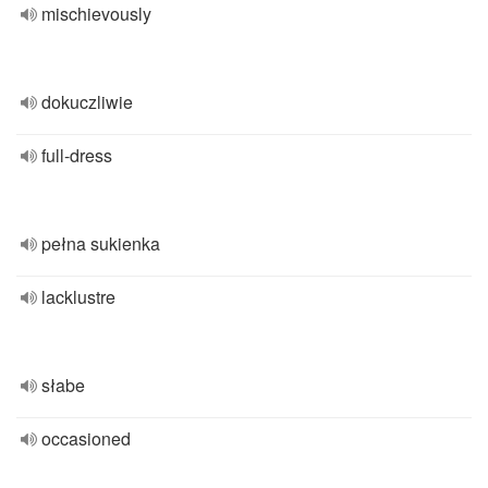
mischievously
dokuczliwie
full-dress
pełna sukienka
lacklustre
słabe
occasioned