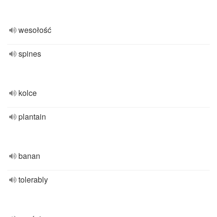
wesołość
spines
kolce
plantain
banan
tolerably