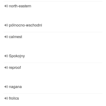
north-eastern
północno-wschodni
calmest
Spokojny
reproof
nagana
frolics