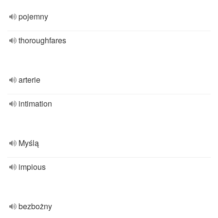
pojemny
thoroughfares
arterie
intimation
Myślą
impious
bezbożny