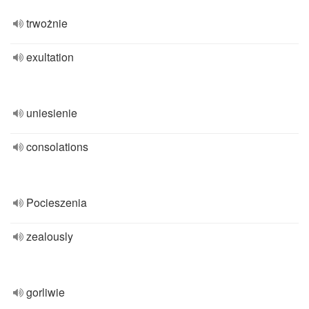
trwożnie
exultation
uniesienie
consolations
Pocieszenia
zealously
gorliwie