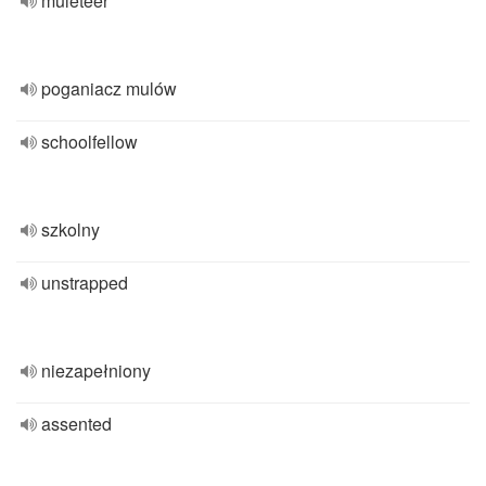
muleteer
poganiacz mulów
schoolfellow
szkolny
unstrapped
niezapełniony
assented