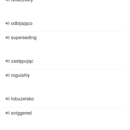
odbijająco
superseding
zastępując
roguishly
łobuzersko
sniggered