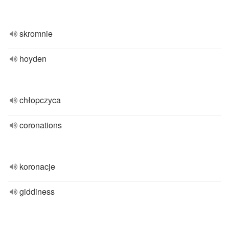
skromnie
hoyden
chłopczyca
coronations
koronacje
giddiness