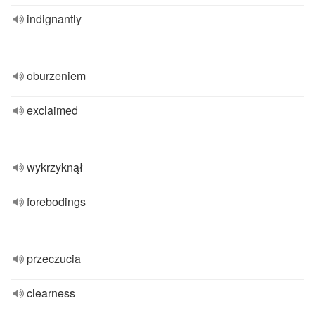
indignantly
oburzeniem
exclaimed
wykrzyknął
forebodings
przeczucia
clearness