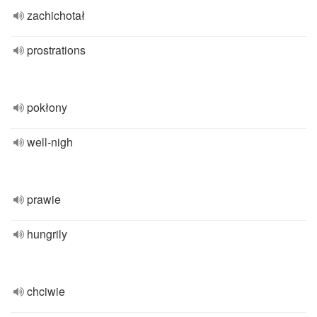
zachichotał
prostrations
pokłony
well-nigh
prawie
hungrily
chciwie