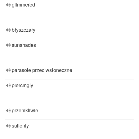
glimmered
błyszczały
sunshades
parasole przeciwsłoneczne
piercingly
przenikliwie
sullenly