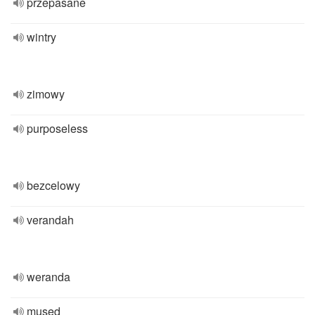
przepasane
wintry
zimowy
purposeless
bezcelowy
verandah
weranda
mused