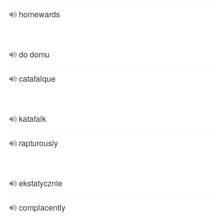
homewards
do domu
catafalque
katafalk
rapturously
ekstatycznie
complacently