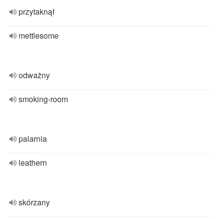
przytaknął
mettlesome
odważny
smoking-room
palarnia
leathern
skórzany