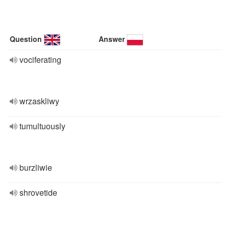
Question
Answer
vociferating
wrzaskliwy
tumultuously
burzliwie
shrovetide