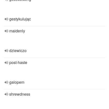
gestykulując
maidenly
dziewiczo
post-haste
galopem
shrewdness