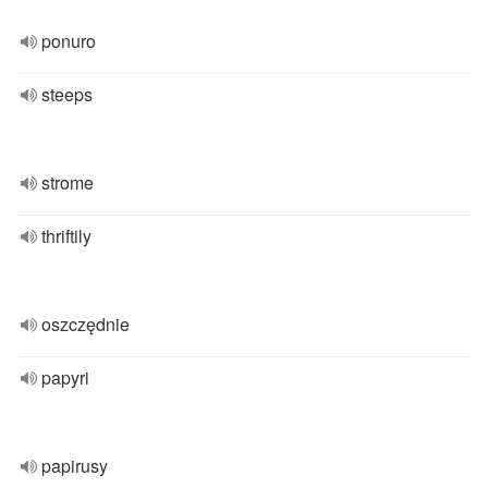
ponuro
steeps
strome
thriftily
oszczędnie
papyri
papirusy