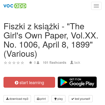
Toggl
navig
Fiszki z książki - "The
Girl's Own Paper, Vol.XX.
No. 1006, April 8, 1899"
(Various)
0
101 flashcards
lack
start learning
download mp3
print
play
test yourself