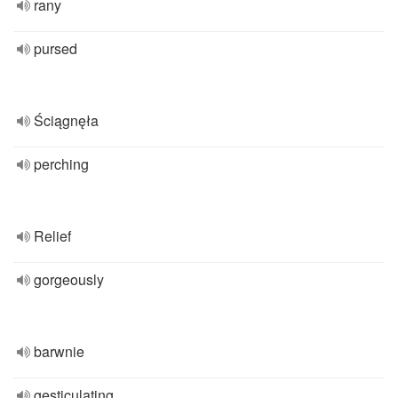
rany
pursed
Ściągnęła
perching
Relief
gorgeously
barwnie
gesticulating