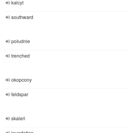
kalcyt
southward
południe
trenched
okopcony
feldspar
skaleń
inundation