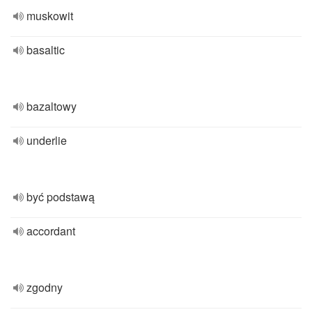
muskowit
basaltic
bazaltowy
underlie
być podstawą
accordant
zgodny