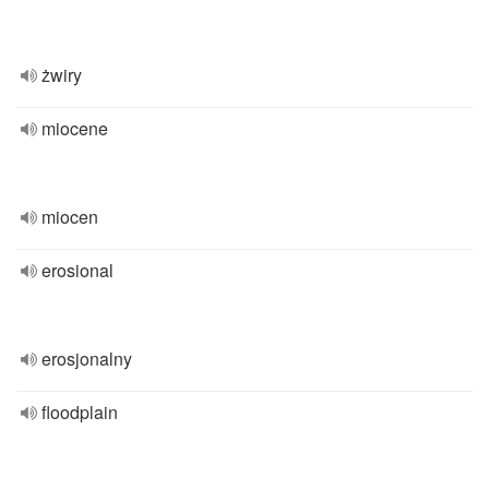
żwiry
miocene
miocen
erosional
erosjonalny
floodplain