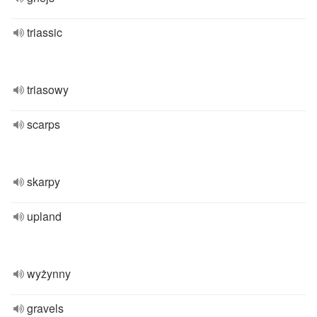
triassic
triasowy
scarps
skarpy
upland
wyżynny
gravels