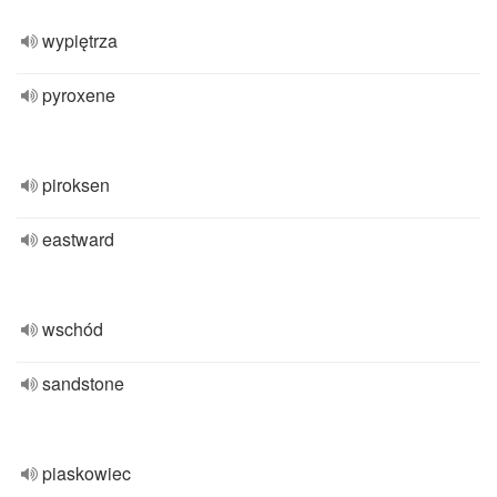
wypiętrza
pyroxene
piroksen
eastward
wschód
sandstone
piaskowiec