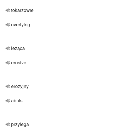
tokarzowie
overlying
leżąca
erosive
erozyjny
abuts
przylega