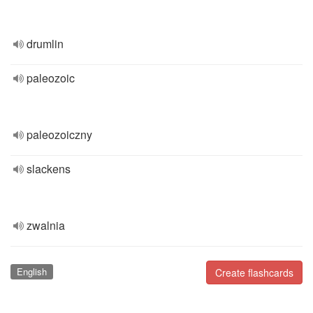
drumlin
paleozoic
paleozoiczny
slackens
zwalnia
English
Create flashcards