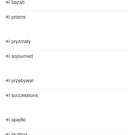
bazalt
prisms
pryzmaty
sojourned
przebywał
successions
spadki
faulting