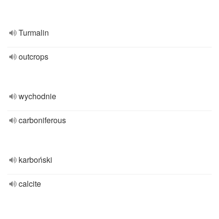
Turmalin
outcrops
wychodnie
carboniferous
karboński
calcite