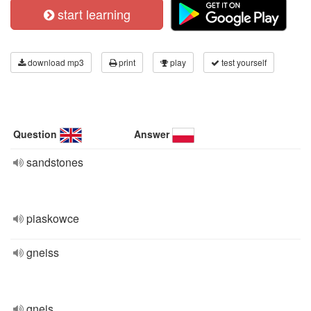
start learning
download mp3
print
play
test yourself
Question
Answer
sandstones
piaskowce
gneiss
gnejs