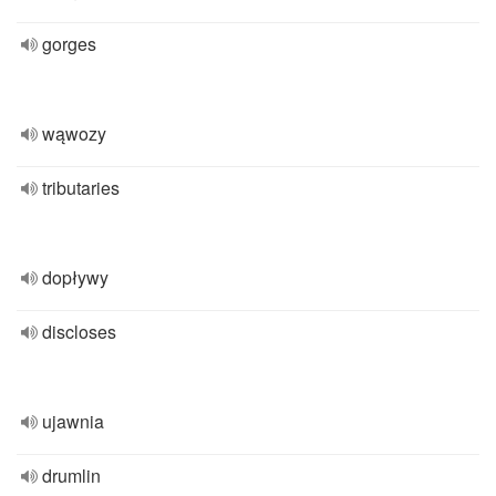
gorges
wąwozy
tributaries
dopływy
discloses
ujawnia
drumlin