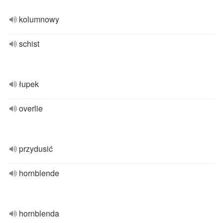
kolumnowy
schist
łupek
overlie
przydusić
hornblende
hornblenda