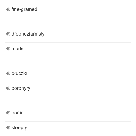
fine-grained
drobnoziarnisty
muds
płuczki
porphyry
porfir
steeply