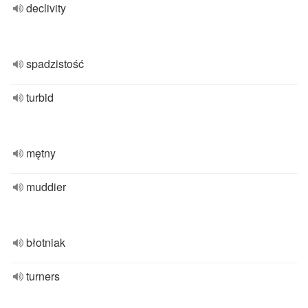
declivity
spadzistość
turbid
mętny
muddier
błotniak
turners