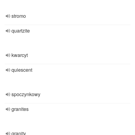
stromo
quartzite
kwarcyt
quiescent
spoczynkowy
granites
granity