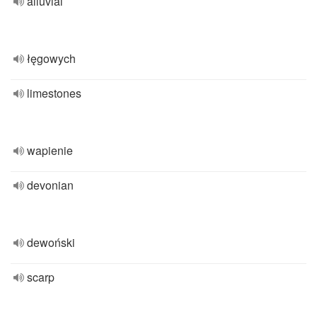
alluvial
łęgowych
limestones
wapienie
devonian
dewoński
scarp