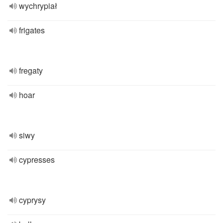
wychrypiał
frigates
fregaty
hoar
siwy
cypresses
cyprysy