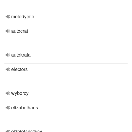
melodyjnie
autocrat
autokrata
electors
wyborcy
elizabethans
elżbietańczycy