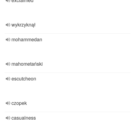
exclaimed
wykrzyknął
mohammedan
mahometański
escutcheon
czopek
casualness