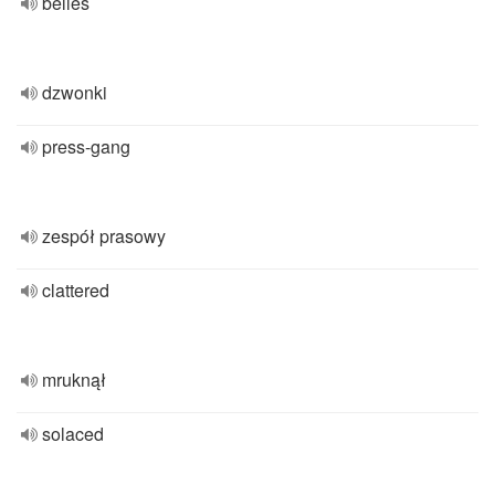
belles
dzwonki
press-gang
zespół prasowy
clattered
mruknął
solaced