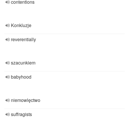
contentions
Konkluzje
reverentially
szacunkiem
babyhood
niemowlęctwo
suffragists