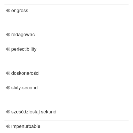
engross
redagować
perfectibility
doskonałości
sixty-second
sześćdziesiąt sekund
imperturbable