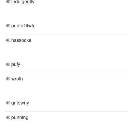
indulgently
pobłażliwie
hassocks
pufy
wroth
gniewny
punning