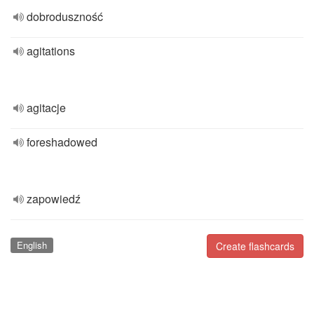
dobroduszność
agitations
agitacje
foreshadowed
zapowiedź
English
Create flashcards