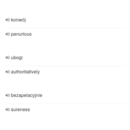
konwój
penurious
ubogi
authoritatively
bezapelacyjnie
sureness