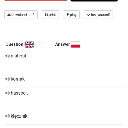
download mp3
print
play
test yourself
Question
Answer
mahout
kornak
hassock
klęcznik