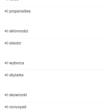
propensities
skłonności
elector
wyborca
skylarks
skowronki
convoyed