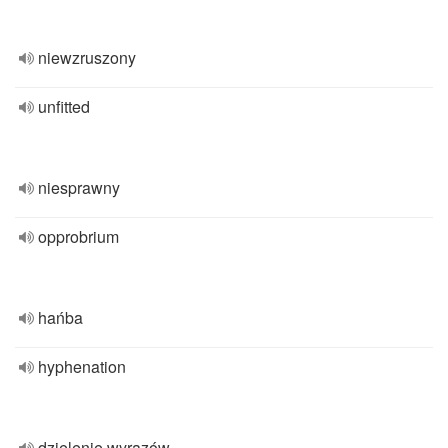
niewzruszony
unfitted
niesprawny
opprobrium
hańba
hyphenation
dzielenie wyrazów