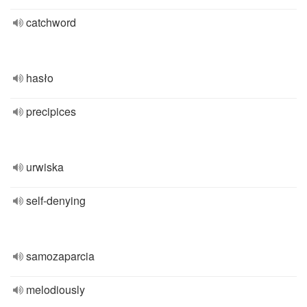
catchword
hasło
precipices
urwiska
self-denying
samozaparcia
melodiously