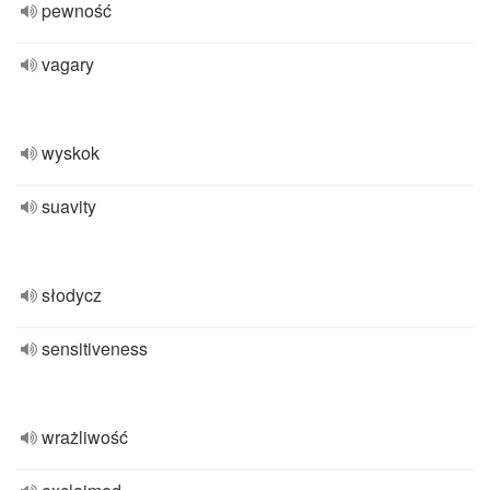
pewność
vagary
wyskok
suavity
słodycz
sensitiveness
wrażliwość