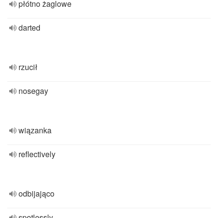
płótno żaglowe
darted
rzucił
nosegay
wiązanka
reflectively
odbijająco
spotlessly