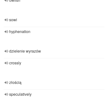
owlish
sowi
hyphenation
dzielenie wyrazów
crossly
złością
speculatively