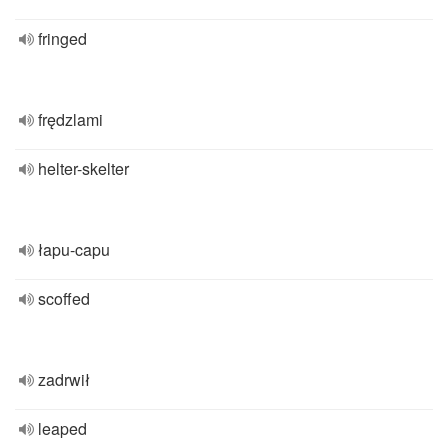
fringed
frędzlami
helter-skelter
łapu-capu
scoffed
zadrwił
leaped