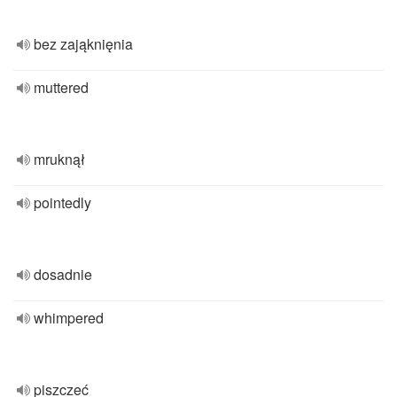
bez zająknięnia
muttered
mruknął
pointedly
dosadnie
whimpered
piszczeć