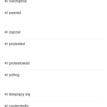
niechętnie
peered
zajrzał
protested
protestowali
jolting
telepiący się
contentedly