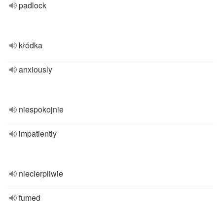
padlock
kłódka
anxiously
niespokojnie
impatiently
niecierpliwie
fumed