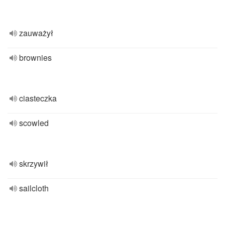
zauważył
brownies
ciasteczka
scowled
skrzywił
sailcloth