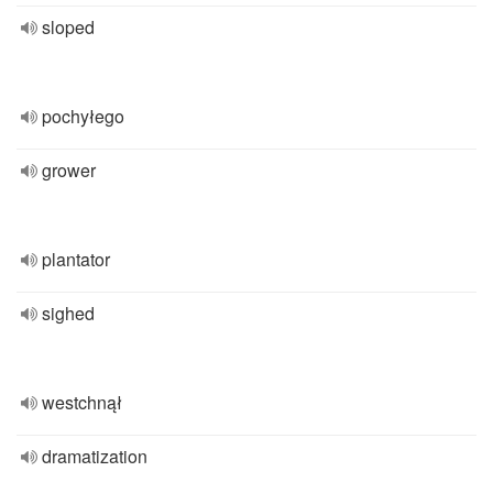
sloped
pochyłego
grower
plantator
sighed
westchnął
dramatization