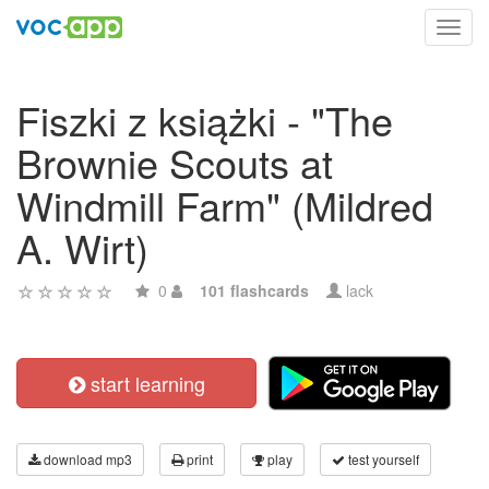
Toggl
navig
Fiszki z książki - "The
Brownie Scouts at
Windmill Farm" (Mildred
A. Wirt)
0
101 flashcards
lack
start learning
download mp3
print
play
test yourself