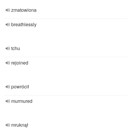
zmatowiona
breathlessly
tchu
rejoined
powrócił
murmured
mruknął