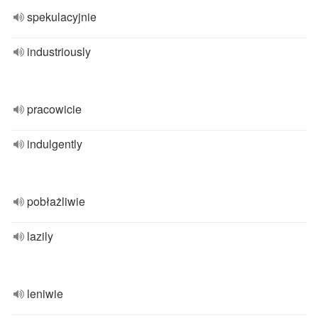
spekulacyjnie
industriously
pracowicie
indulgently
pobłażliwie
lazily
leniwie