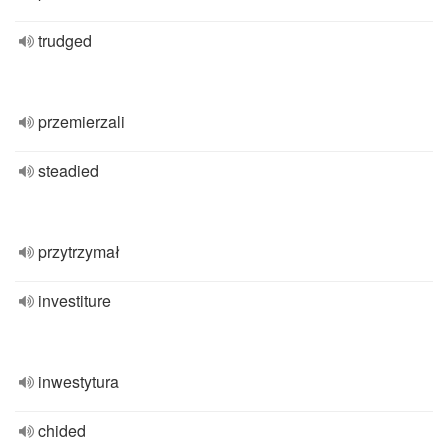
trudged
przemierzali
steadied
przytrzymał
investiture
inwestytura
chided