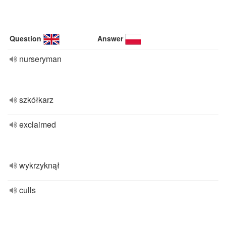
Question
Answer
nurseryman
szkółkarz
exclaimed
wykrzyknął
culls