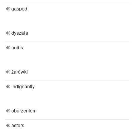
gasped
dyszała
bulbs
żarówki
indignantly
oburzeniem
asters