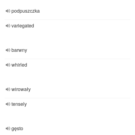
podpuszczka
variegated
barwny
whirled
wirowały
tensely
gęsto