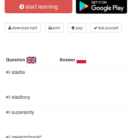
start learning
download mp3
print
play
test yourself
Question
Answer
stadia
stadiony
suzerainty
zwierzchność