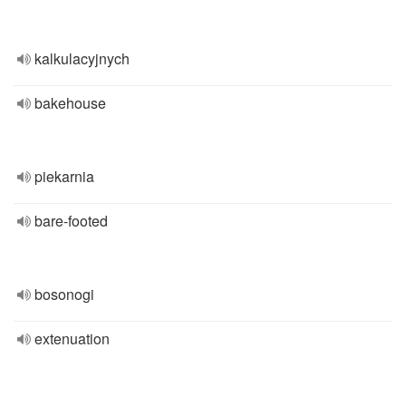
kalkulacyjnych
bakehouse
piekarnia
bare-footed
bosonogi
extenuation