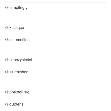
temptingly
kusząco
solemnities
Uroczystości
skirmished
potknęli się
guldens