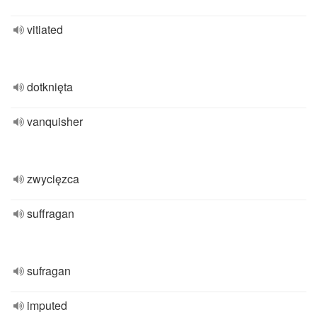
vitiated
dotknięta
vanquisher
zwycięzca
suffragan
sufragan
imputed