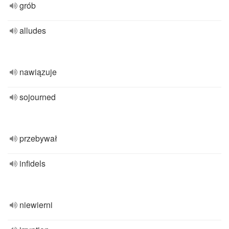
grób
alludes
nawiązuje
sojourned
przebywał
infidels
niewierni