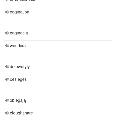
pagination
paginacja
woodcuts
drzeworyty
besieges
oblegają
ploughshare