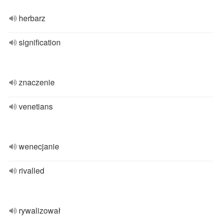
herbarz
signification
znaczenie
venetians
wenecjanie
rivalled
rywalizował