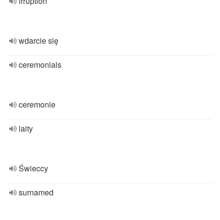
irruption
wdarcie się
ceremonials
ceremonie
laity
Świeccy
surnamed