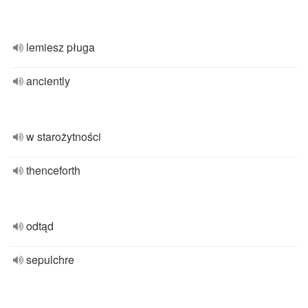
lemiesz pługa
anciently
w starożytności
thenceforth
odtąd
sepulchre