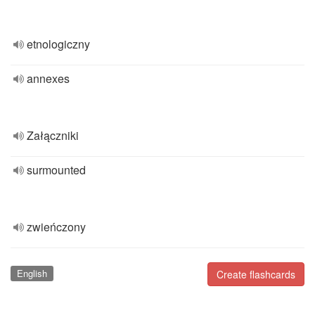
etnologiczny
annexes
Załączniki
surmounted
zwieńczony
English
Create flashcards