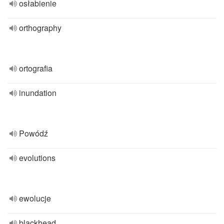
osłabienie
orthography
ortografia
inundation
Powódź
evolutions
ewolucje
blackhead