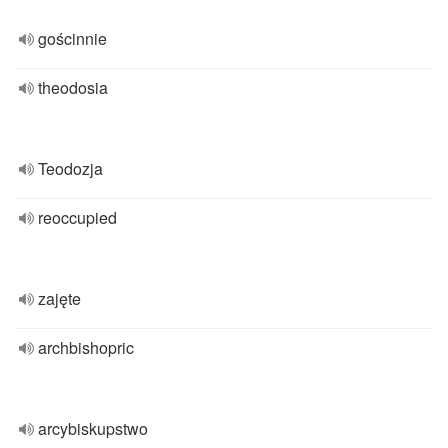
gościnnie
theodosia
Teodozja
reoccupied
zajęte
archbishopric
arcybiskupstwo