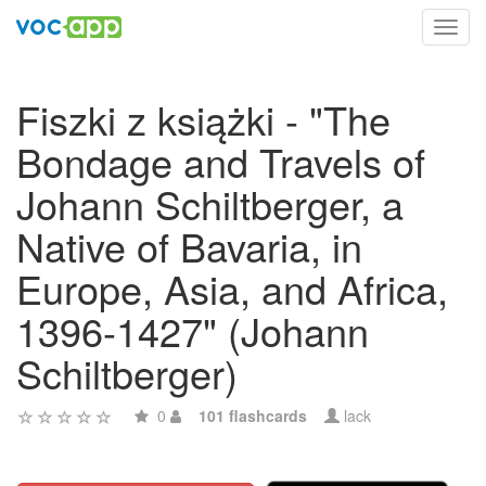
Toggl
navig
Fiszki z książki - "The
Bondage and Travels of
Johann Schiltberger, a
Native of Bavaria, in
Europe, Asia, and Africa,
1396-1427" (Johann
Schiltberger)
0
101 flashcards
lack