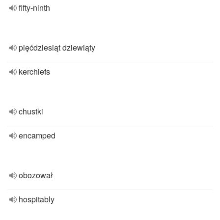
fifty-ninth
pięćdziesiąt dziewiąty
kerchiefs
chustki
encamped
obozował
hospitably