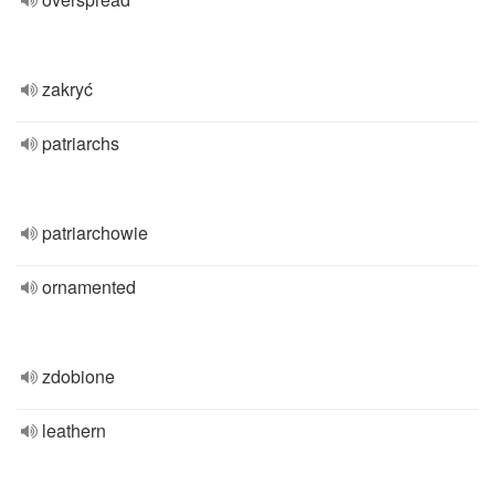
zakryć
patriarchs
patriarchowie
ornamented
zdobione
leathern