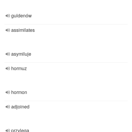
guldenów
assimilates
asymiluje
hormuz
hormon
adjoined
przylega