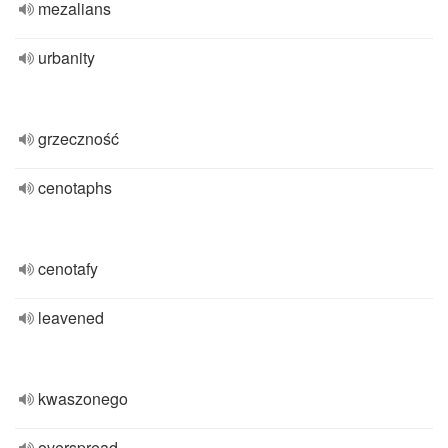
mezalians
urbanity
grzeczność
cenotaphs
cenotafy
leavened
kwaszonego
overspread