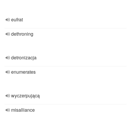
eufrat
dethroning
detronizacja
enumerates
wyczerpującą
misalliance