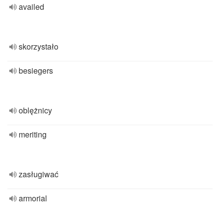
availed
skorzystało
besiegers
oblężnicy
meriting
zasługiwać
armorial