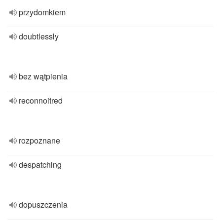
przydomkiem
doubtlessly
bez wątpienia
reconnoitred
rozpoznane
despatching
dopuszczenia