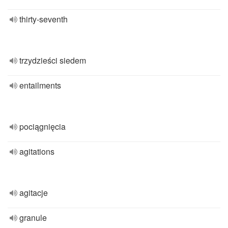
thirty-seventh
trzydzieści siedem
entailments
pociągnięcia
agitations
agitacje
granule