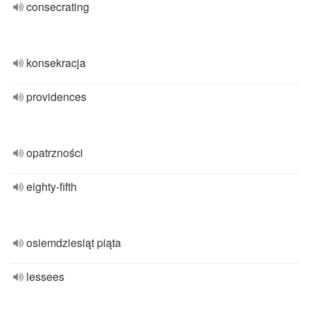
consecrating
konsekracja
providences
opatrzności
eighty-fifth
osiemdziesiąt piąta
lessees