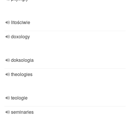
litościwie
doxology
doksologia
theologies
teologie
seminaries