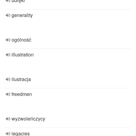
udręki
generality
ogólność
illustration
ilustracja
freedmen
wyzwoleńczycy
legacies