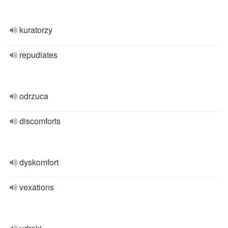
kuratorzy
repudiates
odrzuca
discomforts
dyskomfort
vexations