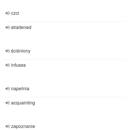
czci
straitened
ściśniony
infuses
napełnia
acquainting
zapoznanie