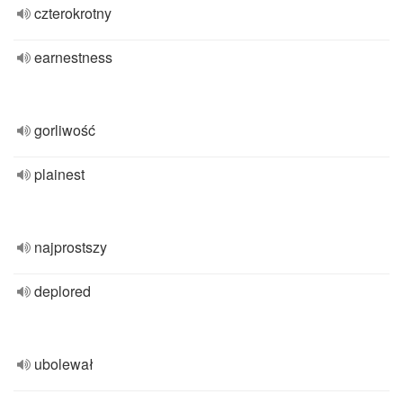
czterokrotny
earnestness
gorliwość
plainest
najprostszy
deplored
ubolewał