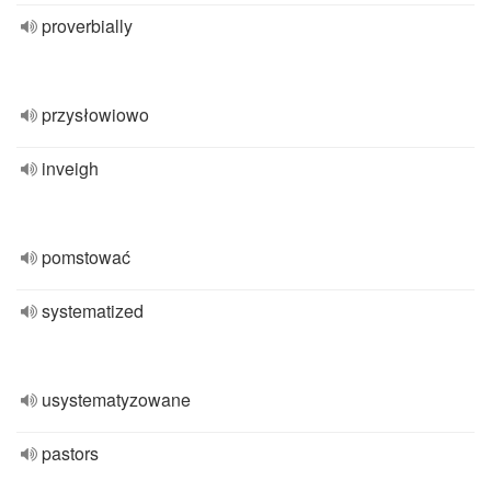
proverbially
przysłowiowo
inveigh
pomstować
systematized
usystematyzowane
pastors