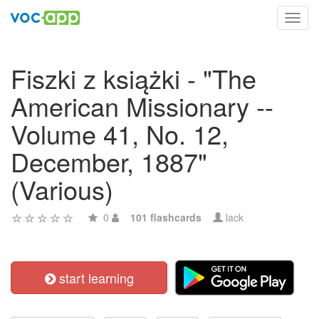
Toggl
navig
Fiszki z książki - "The
American Missionary --
Volume 41, No. 12,
December, 1887"
(Various)
0
101 flashcards
lack
start learning