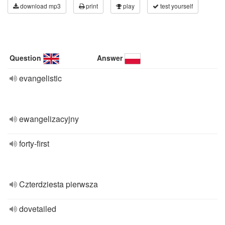
download mp3
print
play
test yourself
Question
Answer
evangelistic
ewangelizacyjny
forty-first
Czterdziesta pierwsza
dovetailed