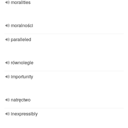
moralities
moralności
paralleled
równolegle
importunity
natręctwo
inexpressibly