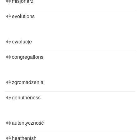
misjonarz
evolutions
ewolucje
congregations
zgromadzenia
genuineness
autentyczność
heathenish