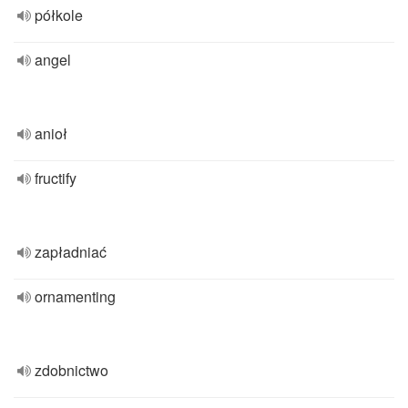
półkole
angel
anioł
fructify
zapładniać
ornamenting
zdobnictwo