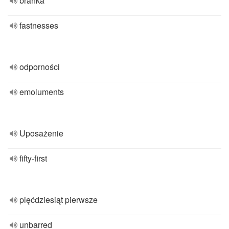
branka
fastnesses
odporności
emoluments
Uposażenie
fifty-first
pięćdziesiąt pierwsze
unbarred