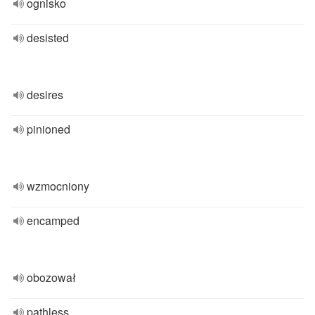
ognisko
desisted
desires
pinioned
wzmocniony
encamped
obozował
pathless