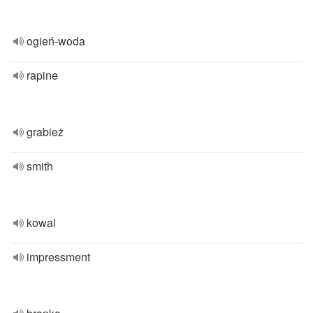
ogień-woda
rapine
grabież
smith
kowal
impressment