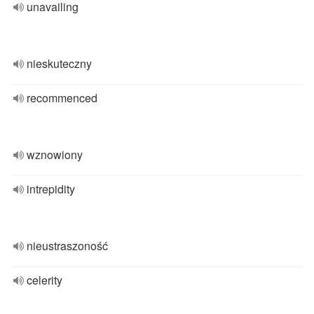
unavailing
nieskuteczny
recommenced
wznowiony
intrepidity
nieustraszoność
celerity