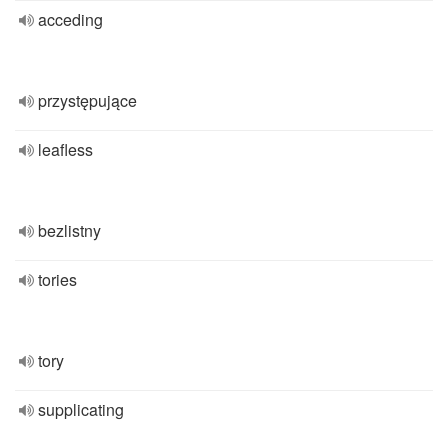
acceding
przystępujące
leafless
bezlistny
tories
tory
supplicating