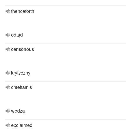
thenceforth
odtąd
censorious
krytyczny
chieftain's
wodza
exclaimed