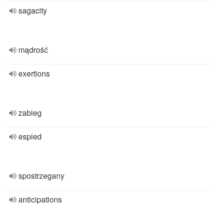
sagacity
mądrość
exertions
zabieg
espied
spostrzegany
anticipations