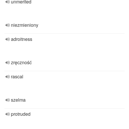
unmerited
niezmieniony
adroitness
zręczność
rascal
szelma
protruded