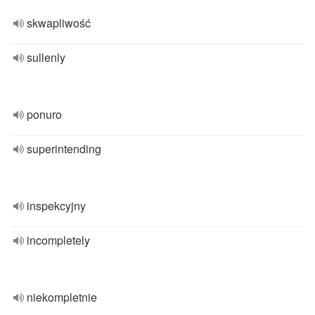
skwapliwość
sullenly
ponuro
superintending
inspekcyjny
incompletely
niekompletnie