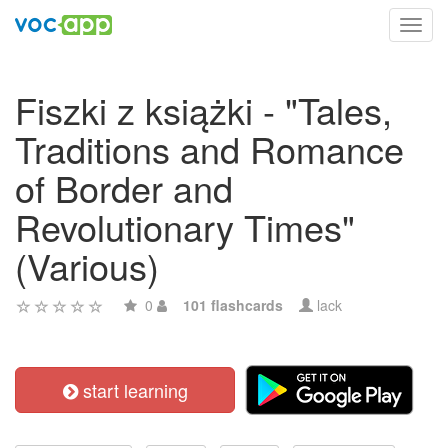
Toggl
navig
Fiszki z książki - "Tales,
Traditions and Romance
of Border and
Revolutionary Times"
(Various)
0
101 flashcards
lack
start learning