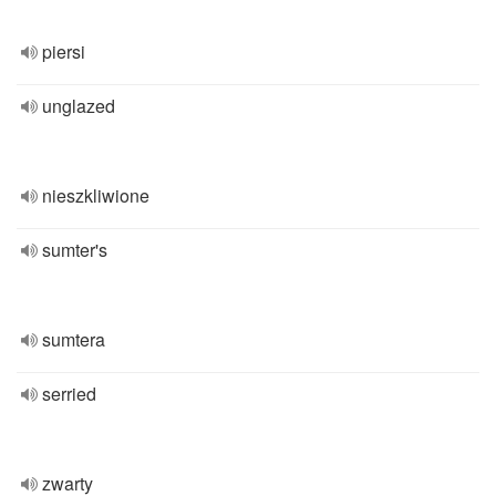
piersi
unglazed
nieszkliwione
sumter's
sumtera
serried
zwarty