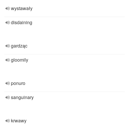
wystawały
disdaining
gardząc
gloomily
ponuro
sanguinary
krwawy