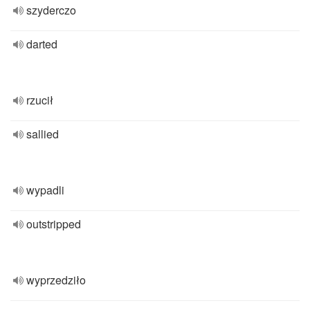
szyderczo
darted
rzucił
sallied
wypadli
outstripped
wyprzedziło