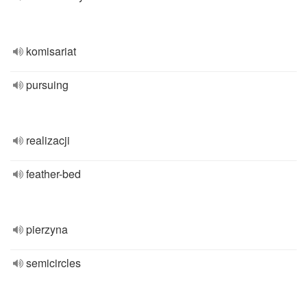
komisariat
pursuing
realizacji
feather-bed
pierzyna
semicircles