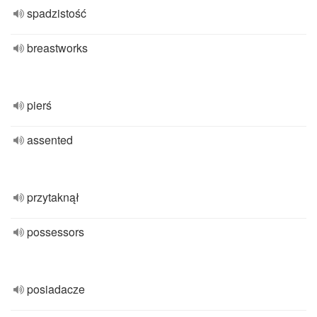
spadzistość
breastworks
pierś
assented
przytaknął
possessors
posiadacze