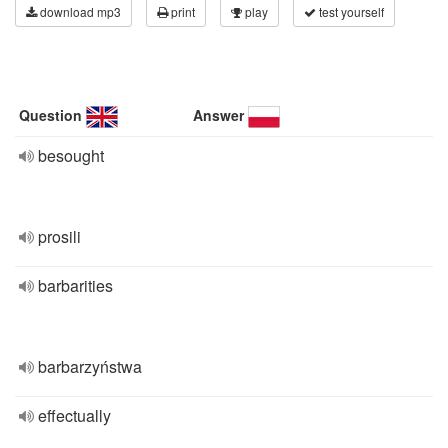
download mp3
print
play
test yourself
Question
Answer
besought
prosili
barbarities
barbarzyństwa
effectually