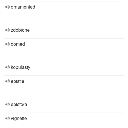
ornamented
zdobione
domed
kopulasty
epistle
epistoła
vignette