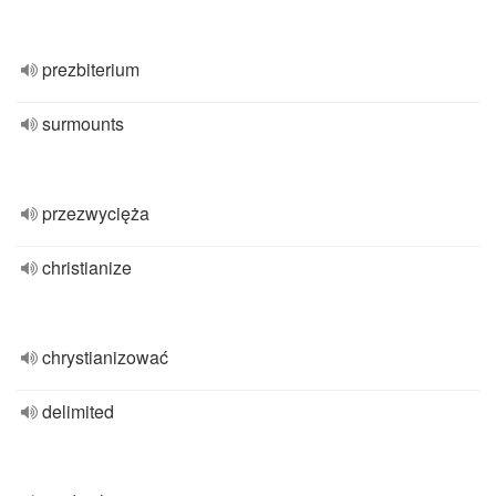
prezbiterium
surmounts
przezwycięża
christianize
chrystianizować
delimited