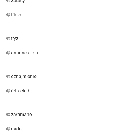
zatarty
frieze
fryz
annunciation
oznajmienie
refracted
załamane
dado