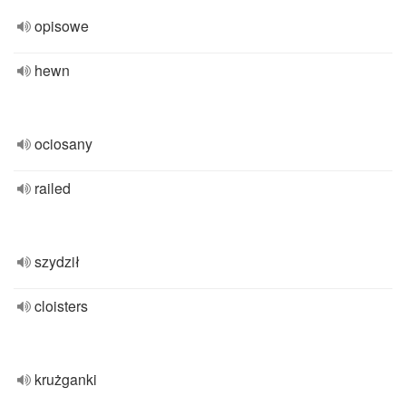
opisowe
hewn
ociosany
railed
szydził
cloisters
krużganki