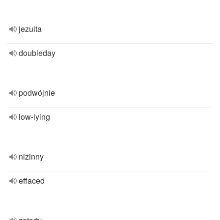
jezuita
doubleday
podwójnie
low-lying
nizinny
effaced