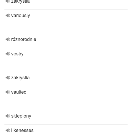
zakrystia
variously
różnorodnie
vestry
zakrystia
vaulted
sklepiony
likenesses