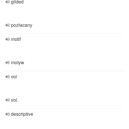
gilded
pozłacany
motif
motyw
vol
vol.
descriptive