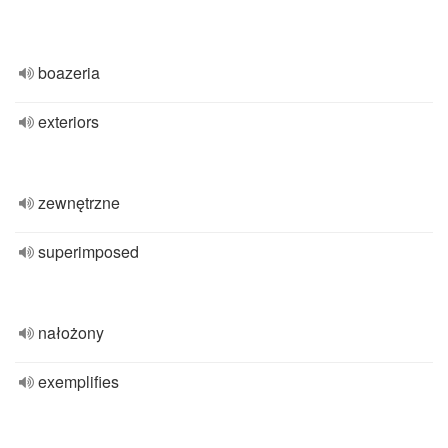
boazeria
exteriors
zewnętrzne
superimposed
nałożony
exemplifies