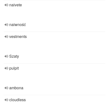
naivete
naiwność
vestments
Szaty
pulpit
ambona
cloudless