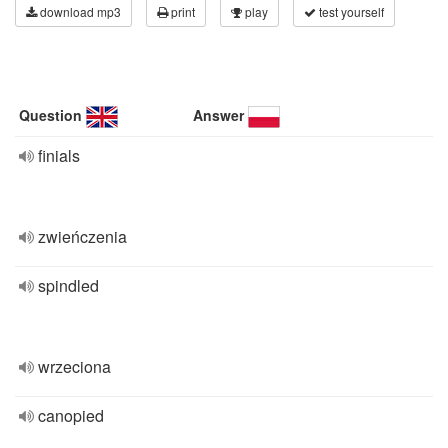
download mp3
print
play
test yourself
Question
Answer
finials
zwieńczenia
spindled
wrzeciona
canopied