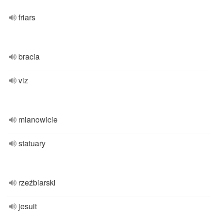
friars
bracia
viz
mianowicie
statuary
rzeźbiarski
jesuit