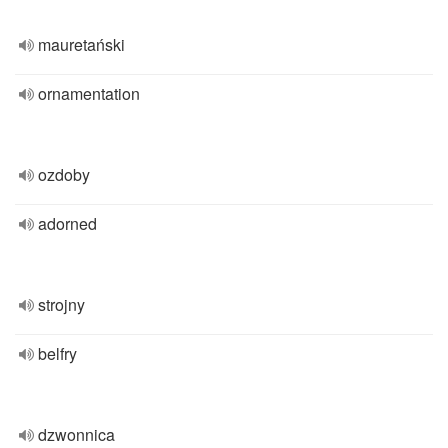
mauretański
ornamentation
ozdoby
adorned
strojny
belfry
dzwonnica