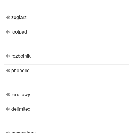
żeglarz
footpad
rozbójnik
phenolic
fenolowy
delimited
rozdzielany