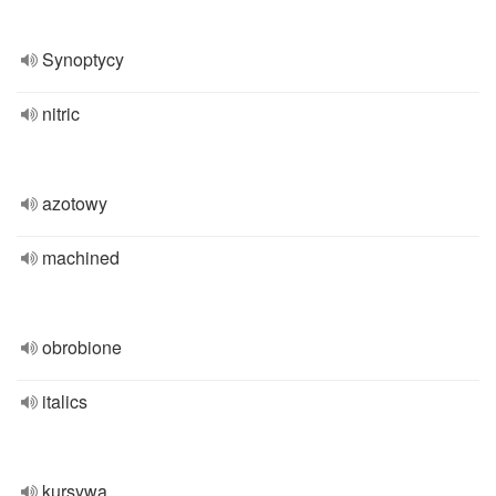
Synoptycy
nitric
azotowy
machined
obrobione
italics
kursywa