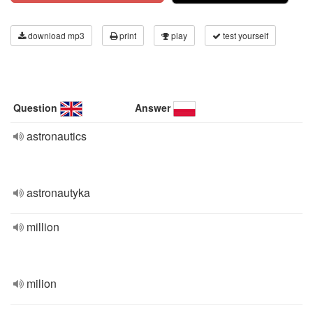
download mp3
print
play
test yourself
Question
Answer
astronautics
astronautyka
million
milion