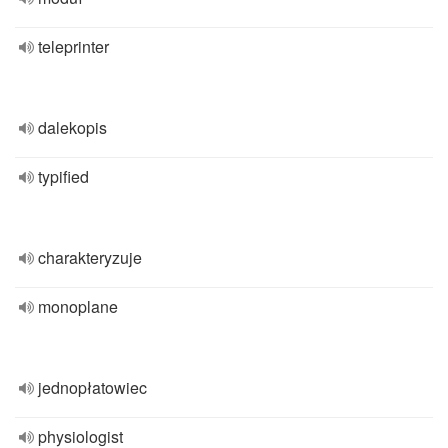
teleprinter
dalekopis
typified
charakteryzuje
monoplane
jednopłatowiec
physiologist