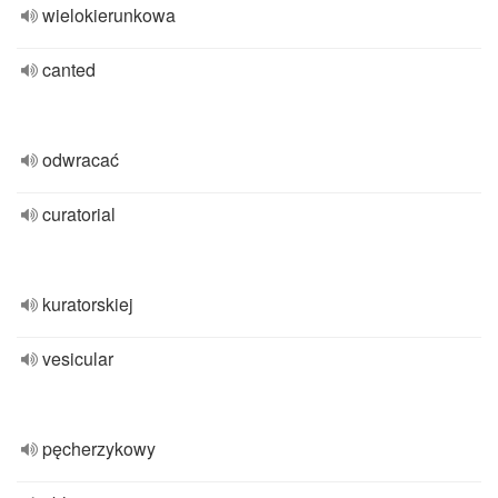
wielokierunkowa
canted
odwracać
curatorial
kuratorskiej
vesicular
pęcherzykowy