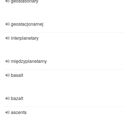
geostationary
geostacjonarnej
interplanetary
międzyplanetarny
basalt
bazalt
ascents