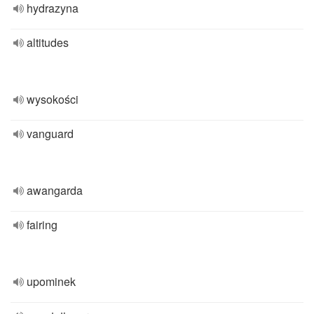
hydrazyna
altitudes
wysokości
vanguard
awangarda
fairing
upominek