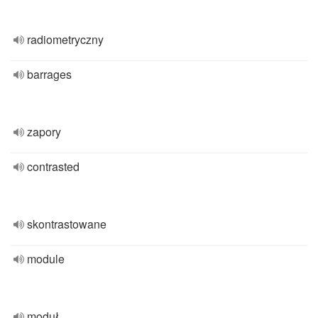
radiometryczny
barrages
zapory
contrasted
skontrastowane
module
moduł