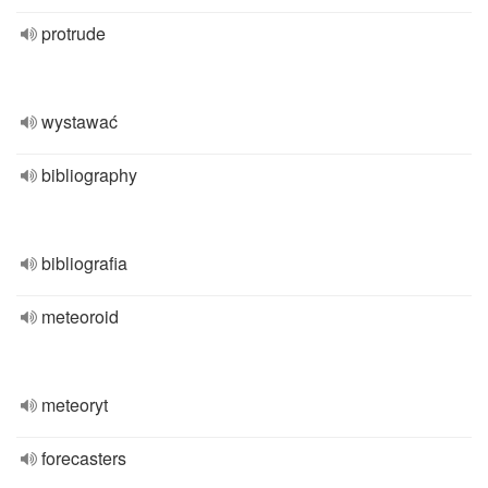
protrude
wystawać
bibliography
bibliografia
meteoroid
meteoryt
forecasters