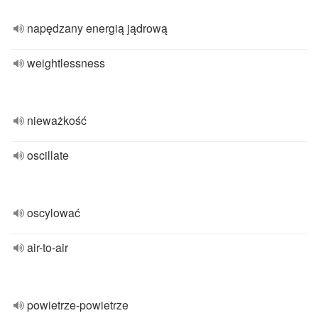
napędzany energią jądrową
weightlessness
nieważkość
oscillate
oscylować
air-to-air
powietrze-powietrze