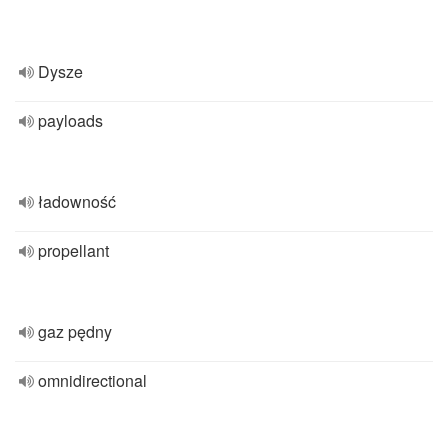
Dysze
payloads
ładowność
propellant
gaz pędny
omnidirectional