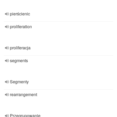
pierścienic
proliferation
proliferacja
segments
Segmenty
rearrangement
Przegrupowanie