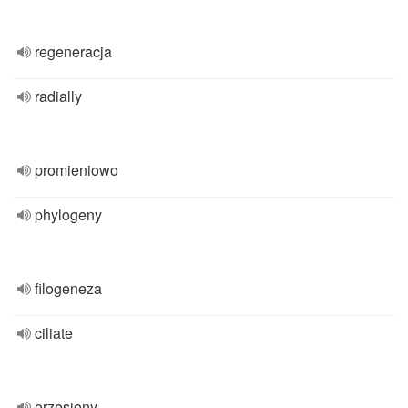
regeneracja
radially
promieniowo
phylogeny
filogeneza
ciliate
orzęsiony