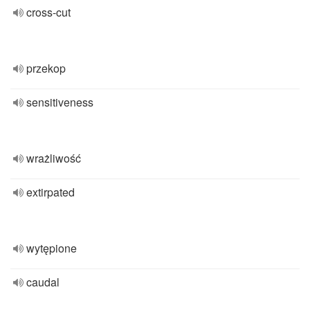
cross-cut
przekop
sensitiveness
wrażliwość
extirpated
wytępione
caudal