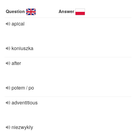
Question
Answer
apical
koniuszka
after
potem / po
adventitious
niezwykły