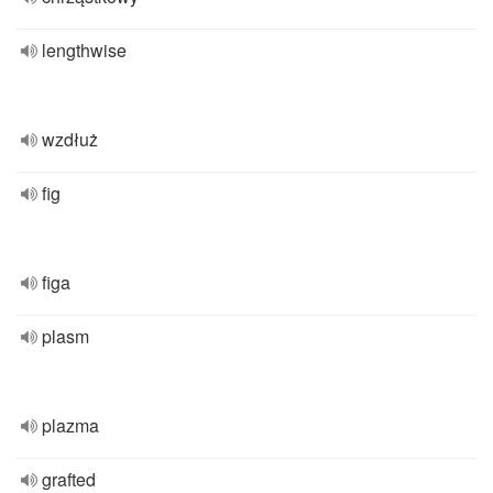
lengthwise
wzdłuż
fig
figa
plasm
plazma
grafted