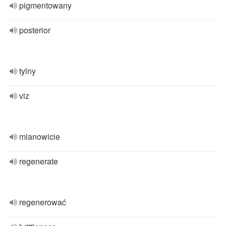
pigmentowany
posterior
tylny
viz
mianowicie
regenerate
regenerować