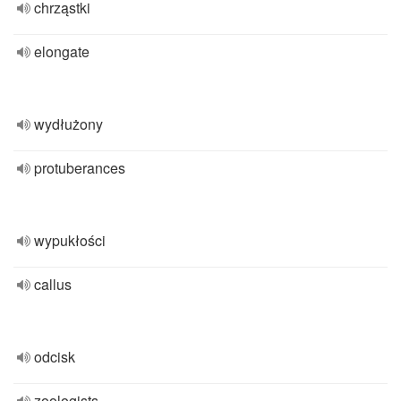
chrząstki
elongate
wydłużony
protuberances
wypukłości
callus
odcisk
zoologists