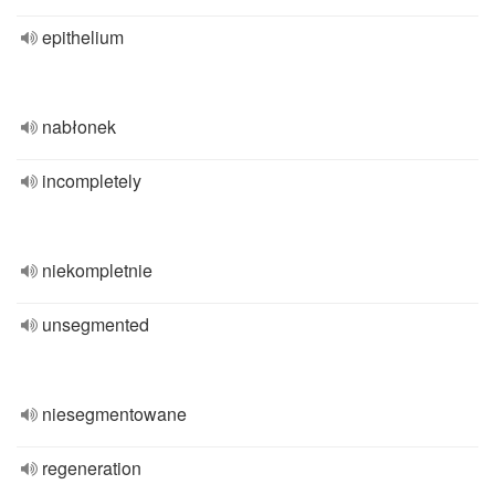
epithelium
nabłonek
incompletely
niekompletnie
unsegmented
niesegmentowane
regeneration