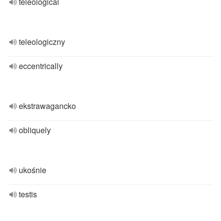
teleological
teleologiczny
eccentrically
ekstrawagancko
obliquely
ukośnie
testis