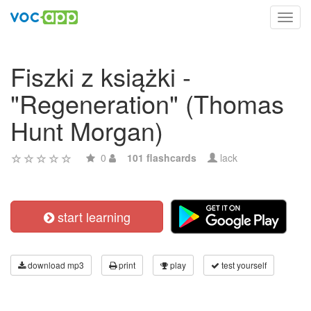
Toggl
navig
Fiszki z książki -
"Regeneration" (Thomas
Hunt Morgan)
0
101 flashcards
lack
start learning
download mp3
print
play
test yourself