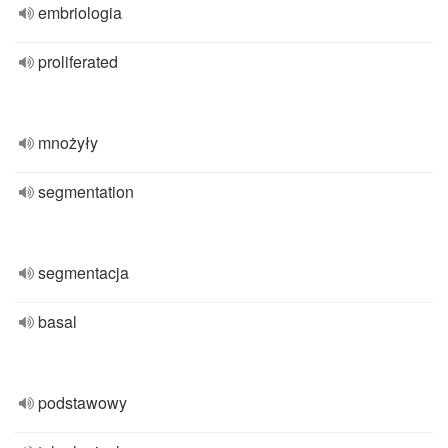
embriologia
proliferated
mnożyły
segmentation
segmentacja
basal
podstawowy