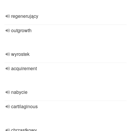
regenerujący
outgrowth
wyrostek
acquirement
nabycie
cartilaginous
chrząstkowy