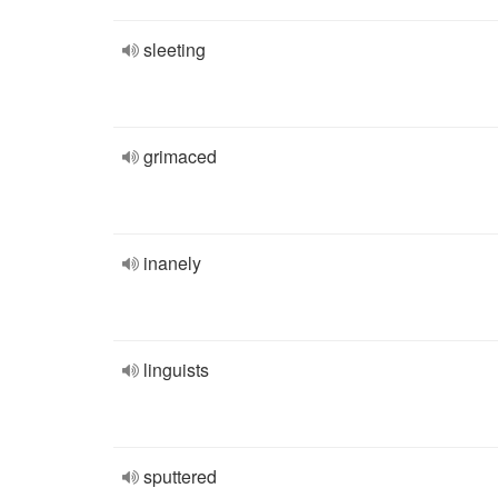
sleeting
grimaced
inanely
linguists
sputtered