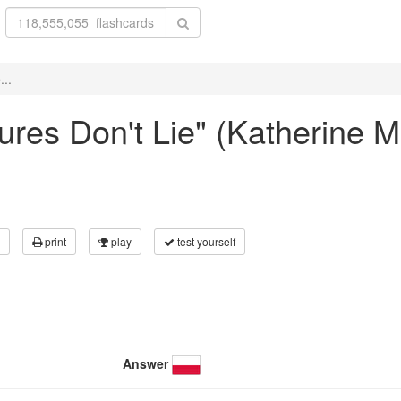
...
ctures Don't Lie" (Katherine
print
play
test yourself
Answer