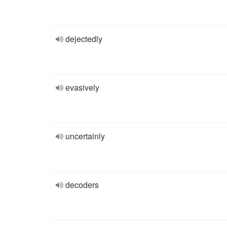
dejectedly
evasively
uncertainly
decoders