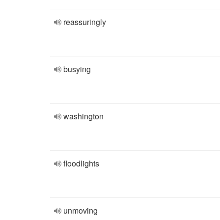
reassuringly
busying
washington
floodlights
unmoving