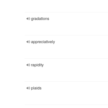
gradations
appreciatively
rapidity
plaids