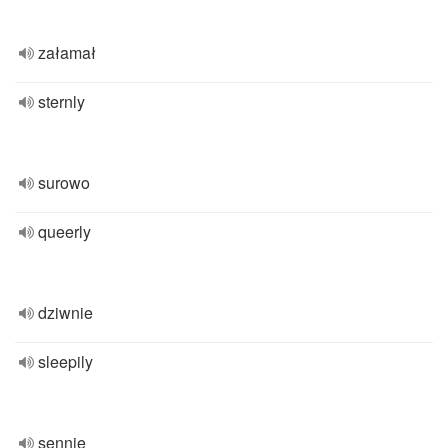
załamał
sternly
surowo
queerly
dziwnie
sleepily
sennie