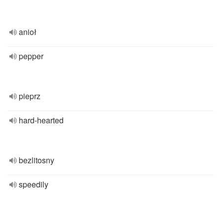
anioł
pepper
pieprz
hard-hearted
bezlitosny
speedily