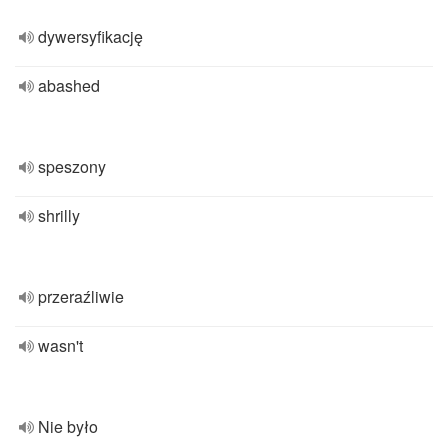
dywersyfikację
abashed
speszony
shrilly
przeraźliwie
wasn't
Nie było