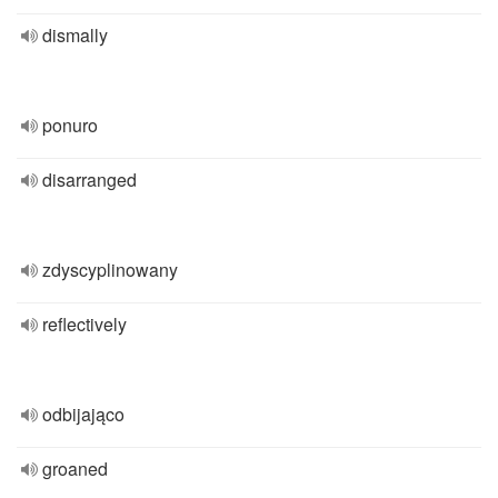
dismally
ponuro
disarranged
zdyscyplinowany
reflectively
odbijająco
groaned