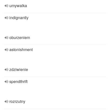
umywalka
indignantly
oburzeniem
astonishment
zdziwienie
spendthrift
rozrzutny