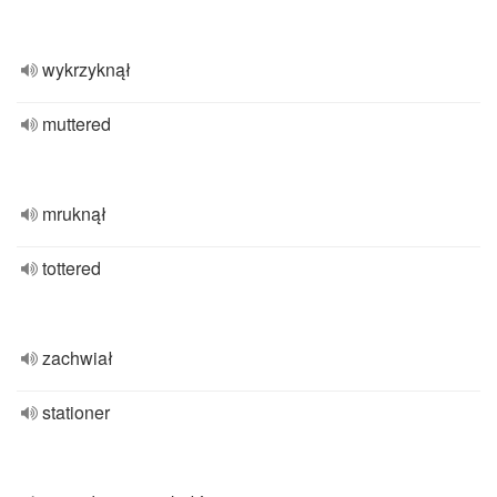
wykrzyknął
muttered
mruknął
tottered
zachwiał
stationer