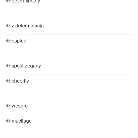
determinedly
z determinacją
espied
spostrzegany
cheerily
wesoło
mucilage