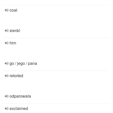
coat
sierść
him
go / jego / pana
retorted
odparowała
exclaimed