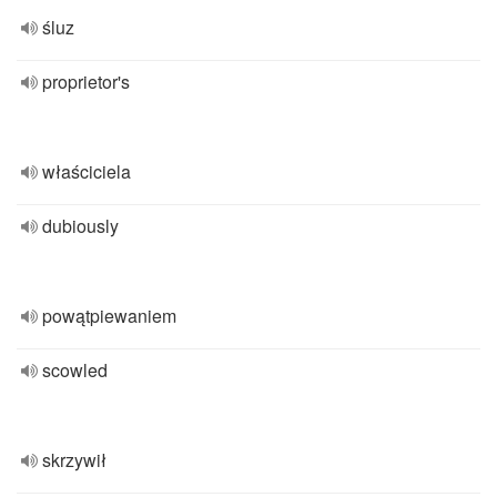
śluz
proprietor's
właściciela
dubiously
powątpiewaniem
scowled
skrzywił