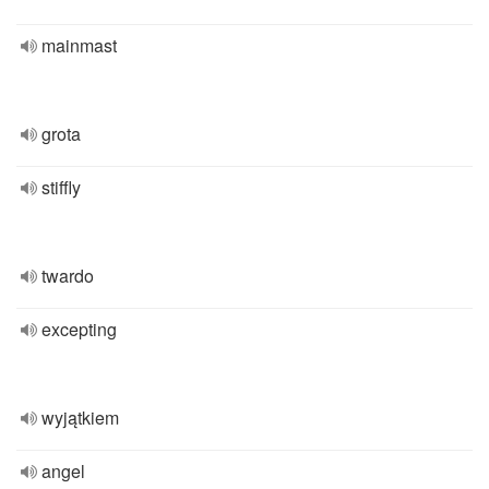
mainmast
grota
stiffly
twardo
excepting
wyjątkiem
angel