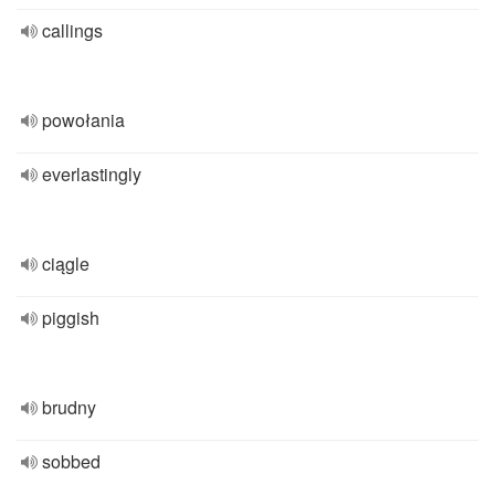
callings
powołania
everlastingly
ciągle
piggish
brudny
sobbed