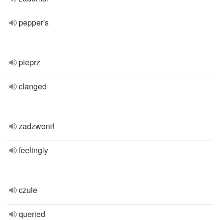
pepper's
pieprz
clanged
zadzwonił
feelingly
czule
queried