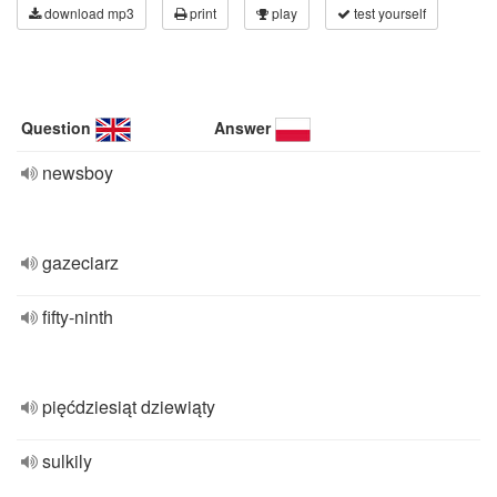
download mp3
print
play
test yourself
Question
Answer
newsboy
gazeciarz
fifty-ninth
pięćdziesiąt dziewiąty
sulkily