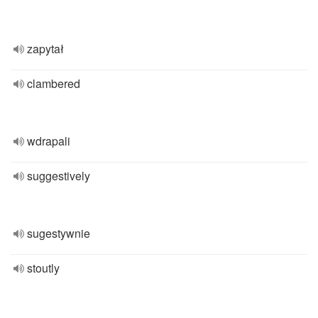
zapytał
clambered
wdrapali
suggestively
sugestywnie
stoutly