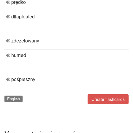
prędko
dilapidated
zdezelowany
hurried
pośpieszny
English
Create flashcards