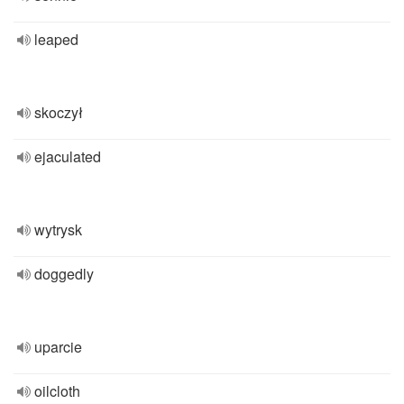
leaped
skoczył
ejaculated
wytrysk
doggedly
uparcie
oilcloth