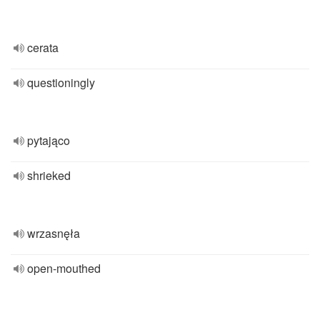
cerata
questioningly
pytająco
shrieked
wrzasnęła
open-mouthed