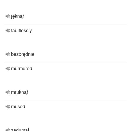
jęknął
faultlessly
bezbłędnie
murmured
mruknął
mused
zadumał