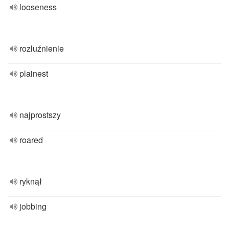
looseness
rozluźnienie
plainest
najprostszy
roared
ryknął
jobbing