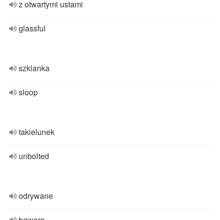
z otwartymi ustami
glassful
szklanka
sloop
takielunek
unbolted
odrywane
beware