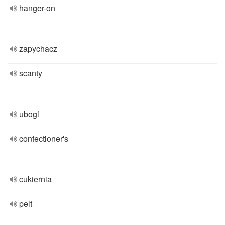
hanger-on
zapychacz
scanty
ubogi
confectioner's
cukiernia
pelt