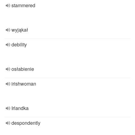
stammered
wyjąkał
debility
osłabienie
irishwoman
Irlandka
despondently