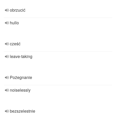
obrzucić
hullo
cześć
leave-taking
Pożegnanie
noiselessly
bezszelestnie