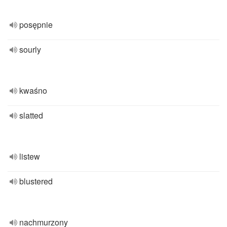
posępnie
sourly
kwaśno
slatted
listew
blustered
nachmurzony