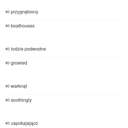
przygnębiony
boathouses
łodzie podwodne
growled
warknął
soothingly
uspokajająco