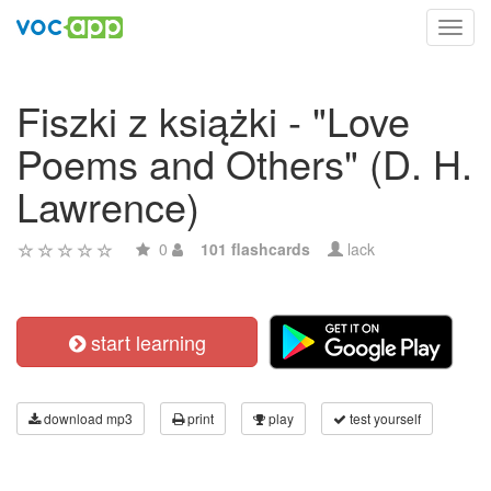
Toggl
navig
Fiszki z książki - "Love
Poems and Others" (D. H.
Lawrence)
0
101 flashcards
lack
start learning
download mp3
print
play
test yourself