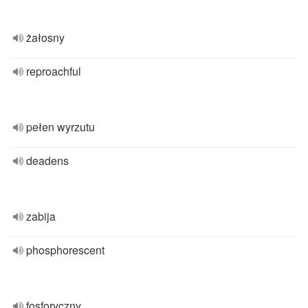
żałosny
reproachful
pełen wyrzutu
deadens
zabija
phosphorescent
fosforyczny