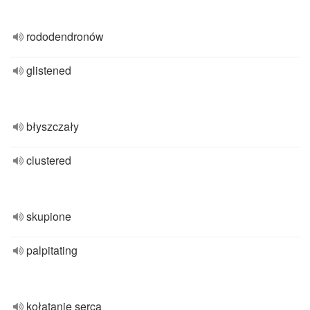
rododendronów
glistened
błyszczały
clustered
skupione
palpitating
kołatanie serca