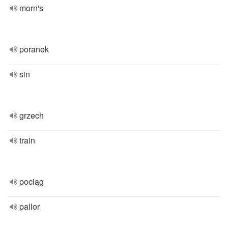
morn's
poranek
sin
grzech
train
pociąg
pallor