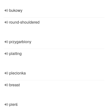
bukowy
round-shouldered
przygarbiony
plaiting
plecionka
breast
pierś