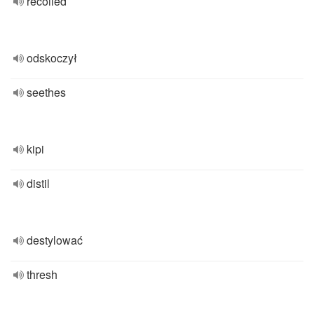
recoiled
odskoczył
seethes
kipi
distil
destylować
thresh