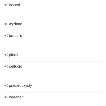
issued
wydane
breast's
piersi
pellucid
przezroczysty
beechen