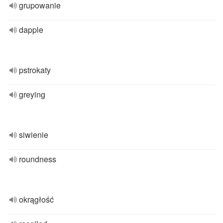
grupowanie
dapple
pstrokaty
greying
siwienie
roundness
okrągłość