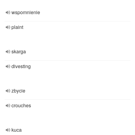
wspomnienie
plaint
skarga
divesting
zbycie
crouches
kuca