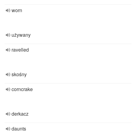
worn
używany
ravelled
skośny
corncrake
derkacz
daunts