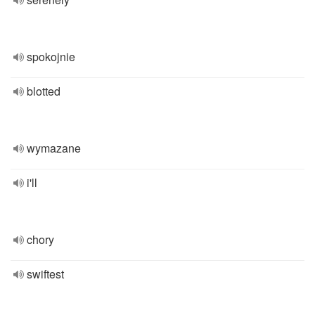
spokojnie
blotted
wymazane
i'll
chory
swiftest