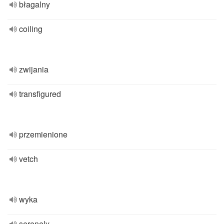
błagalny
coiling
zwijania
transfigured
przemienione
vetch
wyka
serenely