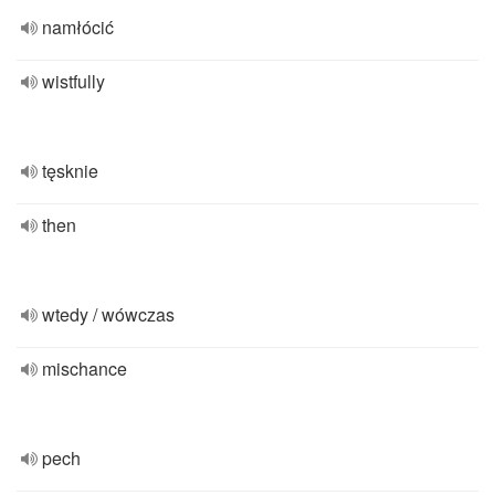
namłócić
wistfully
tęsknie
then
wtedy / wówczas
mischance
pech