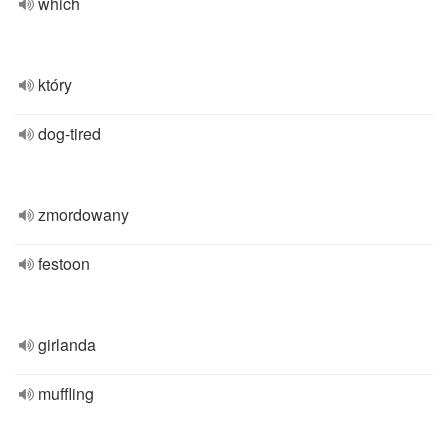
which
który
dog-tired
zmordowany
festoon
girlanda
muffling