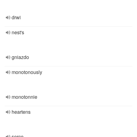
drwi
nest's
gniazdo
monotonously
monotonnie
heartens
serce