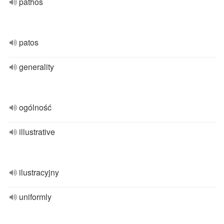
pathos
patos
generality
ogólność
illustrative
ilustracyjny
uniformly