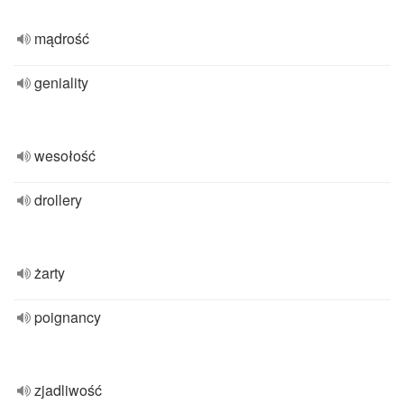
mądrość
geniality
wesołość
drollery
żarty
poignancy
zjadliwość