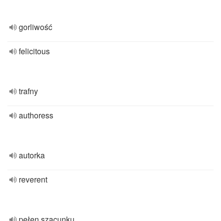
gorliwość
felicitous
trafny
authoress
autorka
reverent
pełen szacunku