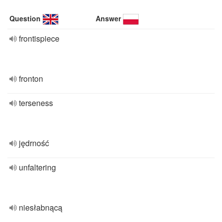
Question
Answer
frontispiece
fronton
terseness
jędrność
unfaltering
niesłabnącą