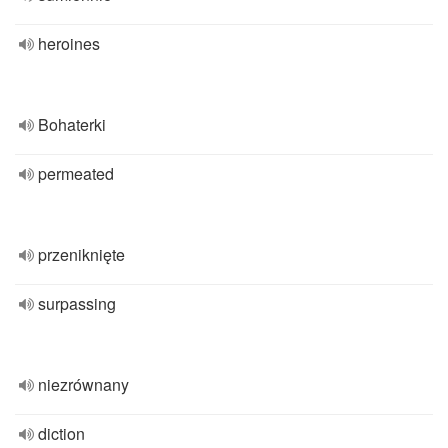
heroines
Bohaterki
permeated
przeniknięte
surpassing
niezrównany
diction