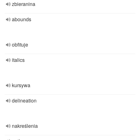
zbieranina
abounds
obfituje
italics
kursywa
delineation
nakreślenia