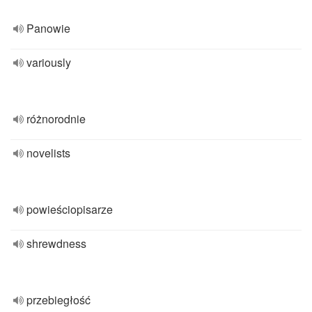
Panowie
variously
różnorodnie
novelists
powieściopisarze
shrewdness
przebiegłość