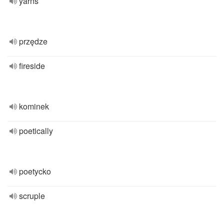
yarns
przędze
fireside
kominek
poetically
poetycko
scruple