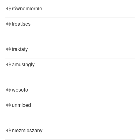
równomiernie
treatises
traktaty
amusingly
wesoło
unmixed
niezmieszany