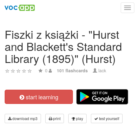
Toggl
navig
Fiszki z książki - "Hurst
and Blackett's Standard
Library (1895)" (Hurst)
0
101 flashcards
lack
start learning
download mp3
print
play
test yourself