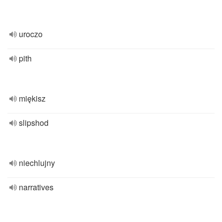
uroczo
pith
miękisz
slipshod
niechlujny
narratives