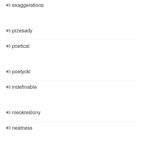
exaggerations
przesady
poetical
poetycki
indefinable
nieokreślony
neatness