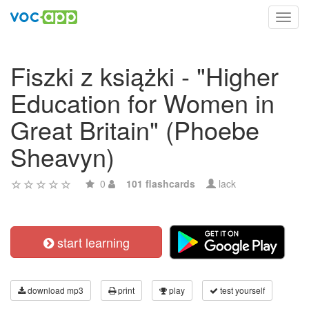
Toggl
navig
Fiszki z książki - "Higher
Education for Women in
Great Britain" (Phoebe
Sheavyn)
0
101 flashcards
lack
start learning
download mp3
print
play
test yourself