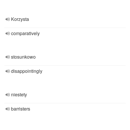
Korzysta
comparatively
stosunkowo
disappointingly
niestety
barristers