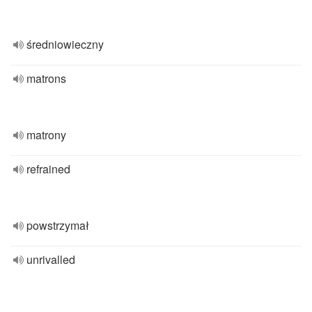
średniowieczny
matrons
matrony
refrained
powstrzymał
unrivalled