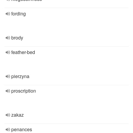
fording
brody
feather-bed
pierzyna
proscription
zakaz
penances