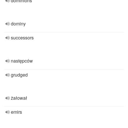
dominions
dominy
successors
następców
grudged
żałował
emirs