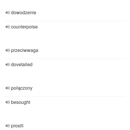
dowodzenie
counterpoise
przeciwwaga
dovetailed
połączony
besought
prosili