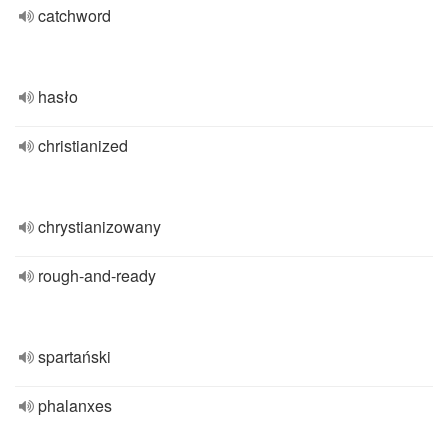
catchword
hasło
christianized
chrystianizowany
rough-and-ready
spartański
phalanxes