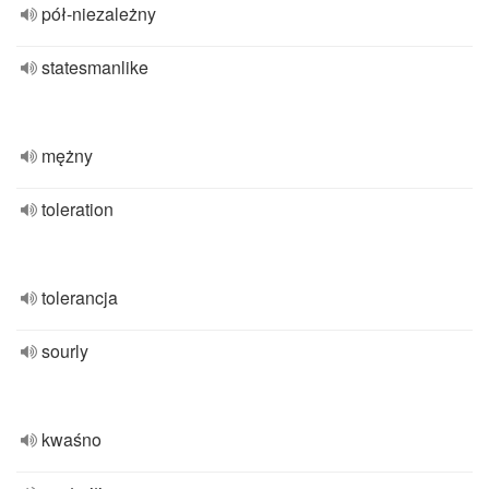
pół-niezależny
statesmanlike
mężny
toleration
tolerancja
sourly
kwaśno