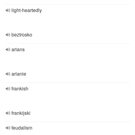
light-heartedly
beztrosko
arians
arianie
frankish
frankijski
feudalism