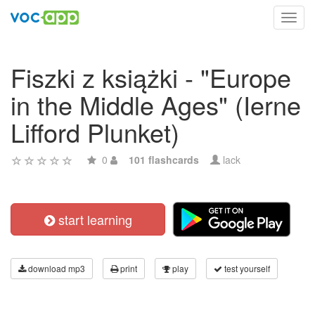
Toggl
navig
Fiszki z książki - "Europe
in the Middle Ages" (Ierne
Lifford Plunket)
0
101 flashcards
lack
start learning
download mp3
print
play
test yourself