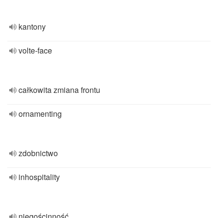
kantony
volte-face
całkowita zmiana frontu
ornamenting
zdobnictwo
inhospitality
niegościnność