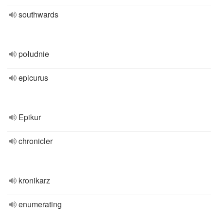
southwards
południe
epicurus
Epikur
chronicler
kronikarz
enumerating