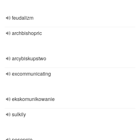
feudalizm
archbishopric
arcybiskupstwo
excommunicating
ekskomunikowanie
sulkily
posępnie