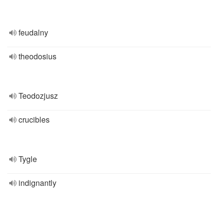
feudalny
theodosius
Teodozjusz
crucibles
Tygle
indignantly