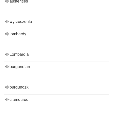
austerities
wyrzeczenia
lombardy
Lombardia
burgundian
burgundzki
clamoured