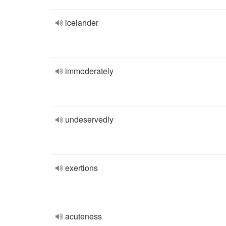
icelander
immoderately
undeservedly
exertions
acuteness