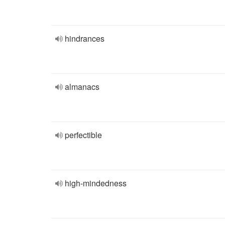
hindrances
almanacs
perfectible
high-mindedness