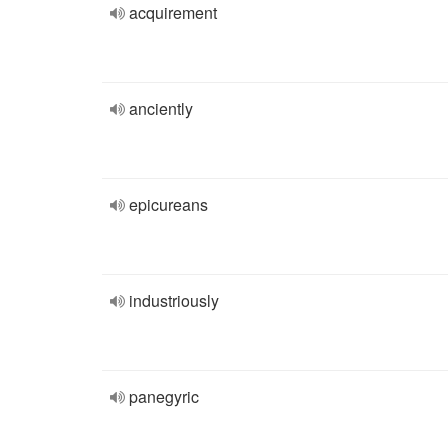
acquirement
anciently
epicureans
industriously
panegyric