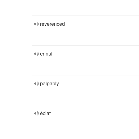
reverenced
ennui
palpably
éclat