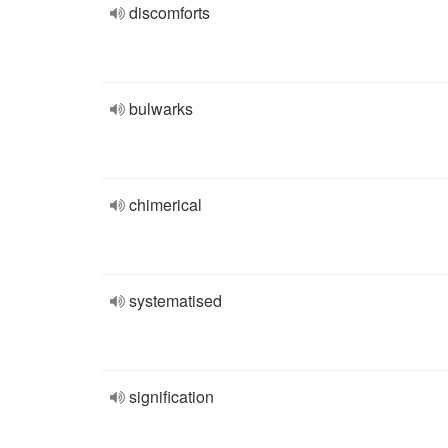
discomforts
bulwarks
chimerical
systematised
signification