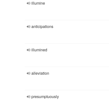
illumine
anticipations
illumined
alleviation
presumptuously