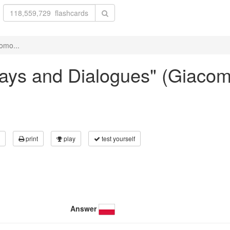
como...
ssays and Dialogues" (Giaco
print
play
test yourself
Answer