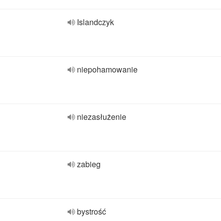
Islandczyk
niepohamowanie
niezasłużenie
zabieg
bystrość