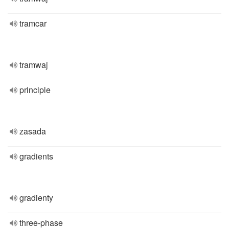
tramcar
tramwaj
principle
zasada
gradients
gradienty
three-phase