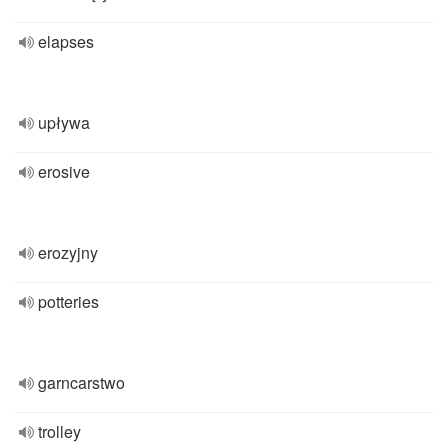
elapses
upływa
erosive
erozyjny
potteries
garncarstwo
trolley