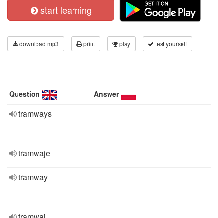
start learning
download mp3
print
play
test yourself
Question
Answer
tramways
tramwaje
tramway
tramwaj