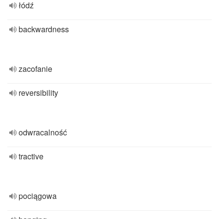
łódź
backwardness
zacofanie
reversibility
odwracalność
tractive
pociągowa