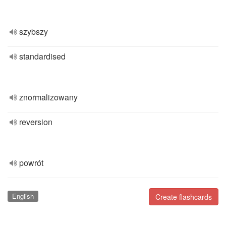
szybszy
standardised
znormalizowany
reversion
powrót
English
Create flashcards