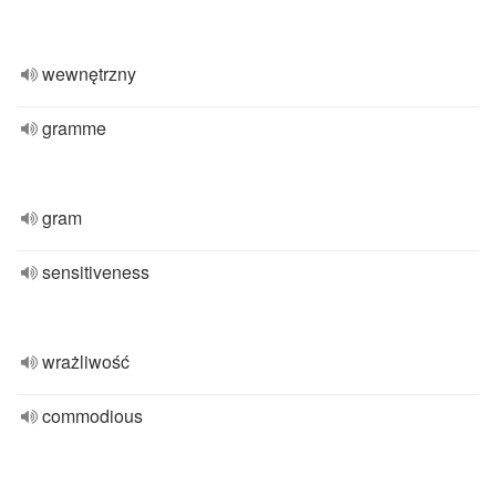
wewnętrzny
gramme
gram
sensitiveness
wrażliwość
commodious