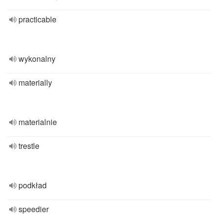
practicable
wykonalny
materially
materialnie
trestle
podkład
speedier