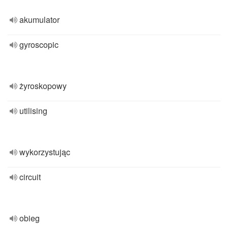
akumulator
gyroscopic
żyroskopowy
utilising
wykorzystując
circuit
obieg