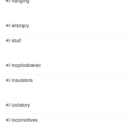
hanging
wiszący
stud
rozpłodowiec
insulators
izolatory
locomotives