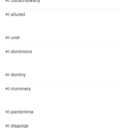
zafrachtowany
allured
urok
dominions
dominy
mummery
pantomima
disgorge