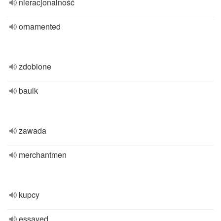
nieracjonalność
ornamented
zdobione
baulk
zawada
merchantmen
kupcy
essayed