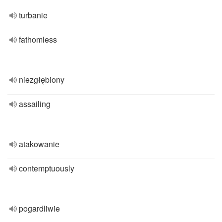
turbanie
fathomless
niezgłębiony
assailing
atakowanie
contemptuously
pogardliwie