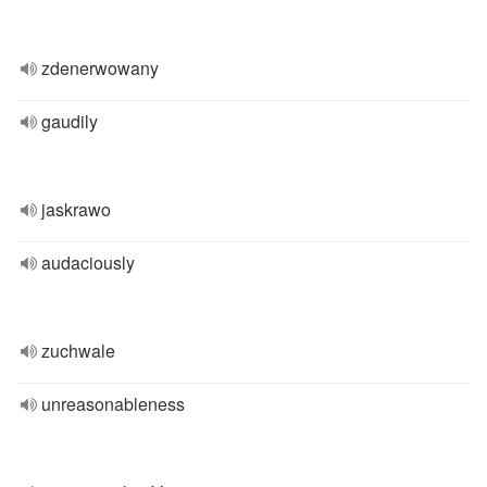
zdenerwowany
gaudily
jaskrawo
audaciously
zuchwale
unreasonableness