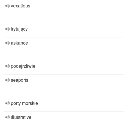
vexatious
irytujący
askance
podejrzliwie
seaports
porty morskie
illustrative