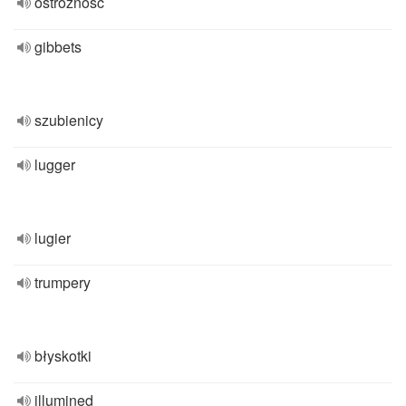
ostrożność
gibbets
szubienicy
lugger
lugier
trumpery
błyskotki
illumined