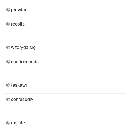
prowiant
recoils
wzdryga się
condescends
łaskawi
confusedly
mętnie