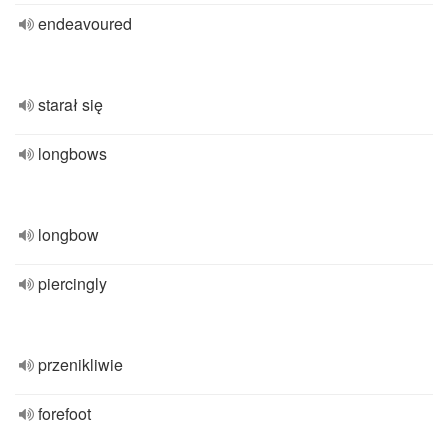
endeavoured
starał się
longbows
longbow
piercingly
przenikliwie
forefoot