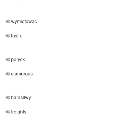
wymiotować
lustre
połysk
clamorous
hałaśliwy
freights