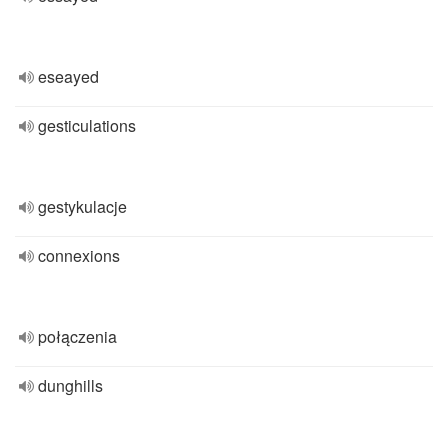
eseayed
gesticulations
gestykulacje
connexions
połączenia
dunghills