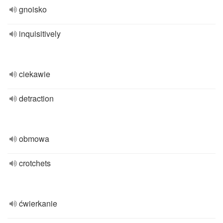
gnoisko
inquisitively
ciekawie
detraction
obmowa
crotchets
ćwierkanie