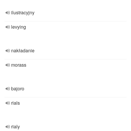
ilustracyjny
levying
nakładanie
morass
bajoro
rials
rialy