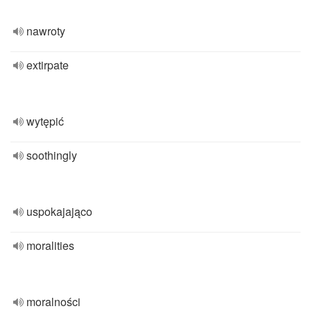
nawroty
extirpate
wytępić
soothingly
uspokajająco
moralities
moralności