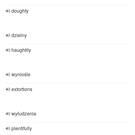
doughty
dzielny
haughtily
wyniośle
extortions
wyłudzenia
plentifully