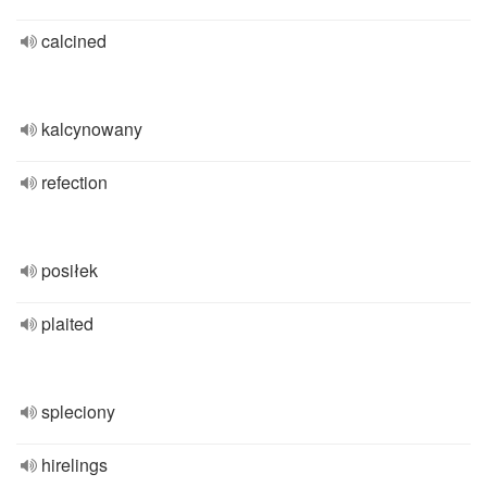
calcined
kalcynowany
refection
posiłek
plaited
spleciony
hirelings