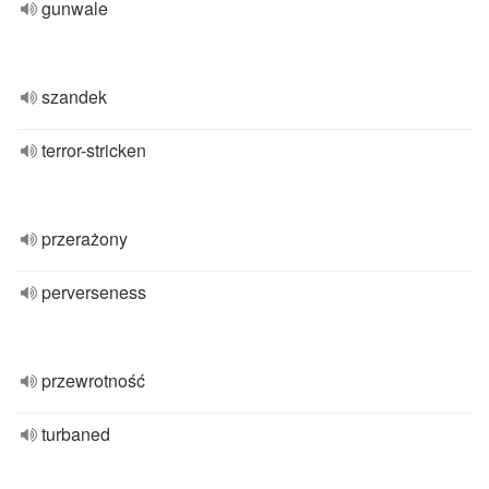
gunwale
szandek
terror-stricken
przerażony
perverseness
przewrotność
turbaned