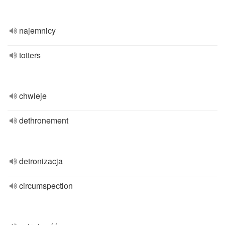
najemnicy
totters
chwieje
dethronement
detronizacja
circumspection